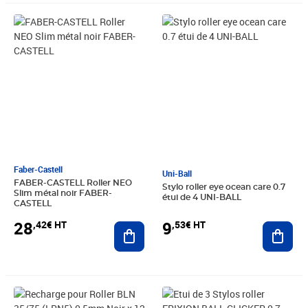
Prix 28,42€ HT
Prix 9,53€ HT
Faber-Castell
Uni-Ball
FABER-CASTELL Roller NEO
Stylo roller eye ocean care 0.7
Slim métal noir FABER-
étui de 4 UNI-BALL
CASTELL
28
9
,42€ HT
,53€ HT
Ajouter au panier
Ajout
Prix 13,22€ HT
Prix 8,96€ HT