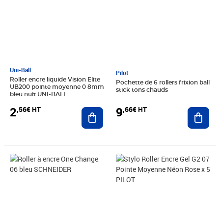
Uni-Ball
Pilot
Roller encre liquide Vision Elite
Pochette de 6 rollers frixion ball
UB200 pointe moyenne 0 8mm
stick tons chauds
bleu nuit UNI-BALL
2
9
,56€ HT
,66€ HT
Ajouter au panier
Ajout
Prix 5,24€ HT
Prix 10,14€ HT