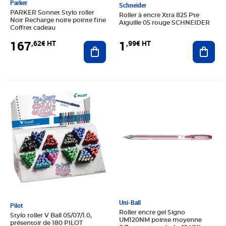
Parker
Schneider
PARKER Sonnet Stylo roller
Roller à encre Xtra 825 Pte
Noir Recharge noire pointe fine
Aiguille 05 rouge SCHNEIDER
Coffret cadeau
1
167
,99€ HT
,62€ HT
Ajout
Ajouter au panier
Prix 313,48€ HT
Prix 16,99€ HT
Uni-Ball
Pilot
Roller encre gel Signo
Stylo roller V Ball 05/07/1.0,
UM120NM pointe moyenne
présentoir de 180 PILOT