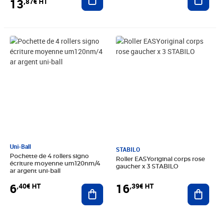
13
,87€ HT
Prix 6,40€ HT
Prix 16,39€ HT
Uni-Ball
STABILO
Pochette de 4 rollers signo
Roller EASYoriginal corps rose
écriture moyenne um120nm/4
gaucher x 3 STABILO
ar argent uni-ball
6
16
,40€ HT
,39€ HT
Ajouter au panier
Ajout