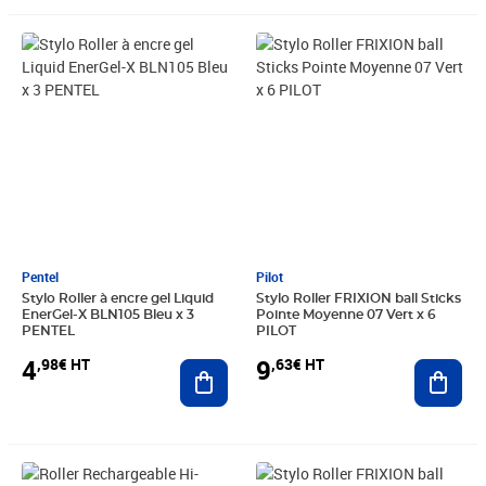
Prix 4,98€ HT
Prix 9,63€ HT
Pentel
Pilot
Stylo Roller à encre gel Liquid
Stylo Roller FRIXION ball Sticks
EnerGel-X BLN105 Bleu x 3
Pointe Moyenne 07 Vert x 6
PENTEL
PILOT
4
9
,98€ HT
,63€ HT
Ajouter au panier
Ajout
Prix 14,69€ HT
Prix 5,25€ HT