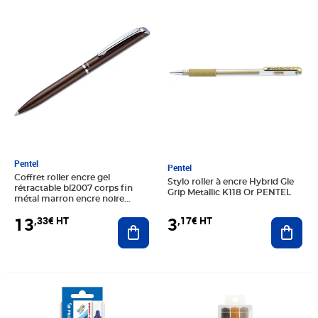
Prix 13,33€ HT
Prix 3,17€ HT
Pentel
Pentel
Coffret roller encre gel
Stylo roller à encre Hybrid Gle
rétractable bl2007 corps fin
Grip Metallic K118 Or PENTEL
métal marron encre noire
pentel
13
3
,33€ HT
,17€ HT
Ajouter au panier
Ajout
Prix 10,95€ HT
Prix barré 15,48€ HT
Prix 14,88€ HT