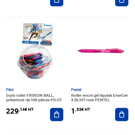
Prix 229,14€ HT
Prix 1,53€ HT
Pilot
Pentel
Stylo roller FRIXION BALL,
Roller encre gel liquide EnerGel-
présentoir de 108 pièces PILOT
X BL107 rose PENTEL
229
1
,14€ HT
,53€ HT
Ajouter au panier
Ajout