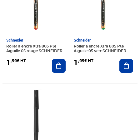
Schneider
Schneider
Roller à encre Xtra 805 Pte
Roller à encre Xtra 805 Pte
Aiguille 05 rouge SCHNEIDER
Aiguille 05 vert SCHNEIDER
1
1
,99€ HT
,99€ HT
Ajouter au panier
Ajout
Prix 208,54€ HT
Prix 161,77€ HT