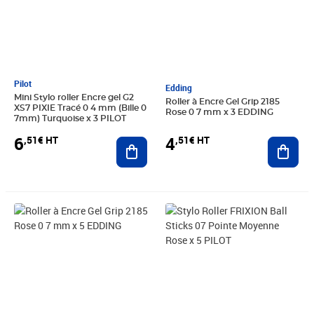
Pilot
Edding
Mini Stylo roller Encre gel G2
Roller à Encre Gel Grip 2185
XS7 PIXIE Tracé 0 4 mm (Bille 0
Rose 0 7 mm x 3 EDDING
7mm) Turquoise x 3 PILOT
6
4
,51€ HT
,51€ HT
Ajouter au panier
Ajout
Prix 7,08€ HT
Prix 8,42€ HT