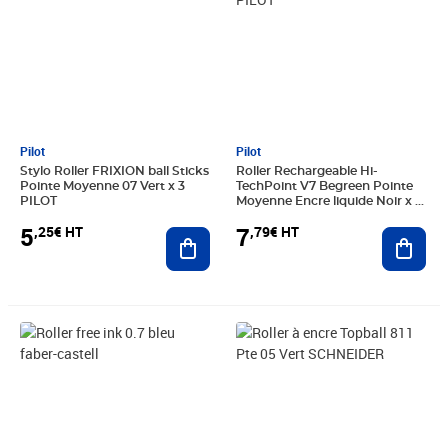
Pilot
Pilot
Stylo Roller FRIXION ball Sticks
Roller Rechargeable Hi-
Pointe Moyenne 07 Vert x 3
TechPoint V7 Begreen Pointe
PILOT
Moyenne Encre liquide Noir x 3
PILOT
5
7
,25€ HT
,79€ HT
Ajouter au panier
Ajout
Prix 2,70€ HT
Prix barré 1,67€ HT
Prix 1,17€ HT