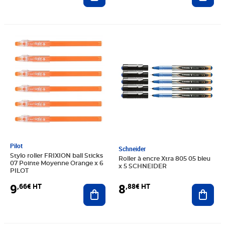
Prix 9,66€ HT
Prix 8,88€ HT
Pilot
Schneider
Stylo roller FRIXION ball Sticks
Roller à encre Xtra 805 05 bleu
07 Pointe Moyenne Orange x 6
x 5 SCHNEIDER
PILOT
9
8
,66€ HT
,88€ HT
Ajouter au panier
Ajout