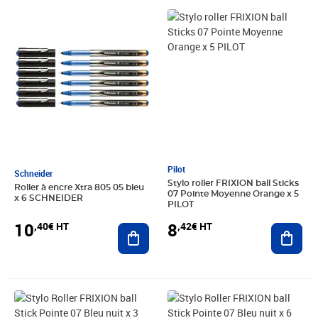
Prix 10,40€ HT
Prix 8,42€ HT
Pilot
Schneider
Stylo roller FRIXION ball Sticks
Roller à encre Xtra 805 05 bleu
07 Pointe Moyenne Orange x 5
x 6 SCHNEIDER
PILOT
10
8
,40€ HT
,42€ HT
Ajouter au panier
Ajout
Prix 5,25€ HT
Prix 9,66€ HT