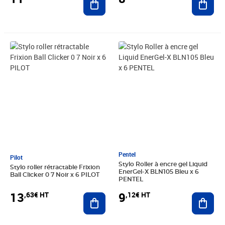
Prix 13,63€ HT
Prix 9,12€ HT
Pentel
Pilot
Stylo Roller à encre gel Liquid
Stylo roller rétractable Frixion
EnerGel-X BLN105 Bleu x 6
Ball Clicker 0 7 Noir x 6 PILOT
PENTEL
13
9
,63€ HT
,12€ HT
Ajouter au panier
Ajout