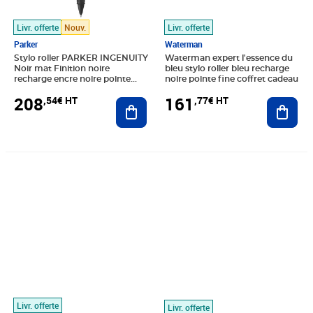
Livr. offerte
Nouv.
Livr. offerte
Parker
Waterman
Stylo roller PARKER INGENUITY
Waterman expert l'essence du
Noir mat Finition noire
bleu stylo roller bleu recharge
recharge encre noire pointe
noire pointe fine coffret cadeau
fine coffret cadeau
208
161
,54€ HT
,77€ HT
Ajouter au panier
Ajout
Prix 10,00€ HT
Prix 10,00€ HT
Livr. offerte
Livr. offerte