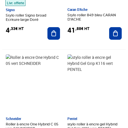
Livr. offerte
Caran D'Ache
Signo
Stylo roller 849 bleu CARAN
Stylo roller Signo broad
D'ACHE
Ecriture large Doré
41
4
,88€ HT
,33€ HT
Ajout
Ajouter au panier
Prix 3,41€ HT
Prix 3,58€ HT
Schneider
Pentel
Roller à encre One Hybrid C 05
stylo roller à encre gel Hybrid