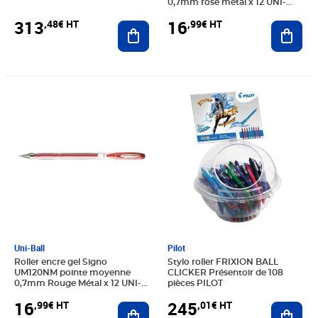
0,7mm rose métal x 12 UNI-
BALL
313
16
,48€ HT
,99€ HT
Ajouter au panier
Ajout
Prix 16,99€ HT
Prix 245,01€ HT
Uni-Ball
Pilot
Roller encre gel Signo
Stylo roller FRIXION BALL
UM120NM pointe moyenne
CLICKER Présentoir de 108
0,7mm Rouge Métal x 12 UNI-
pièces PILOT
BALL
16
245
,99€ HT
,01€ HT
Ajouter au panier
Ajout