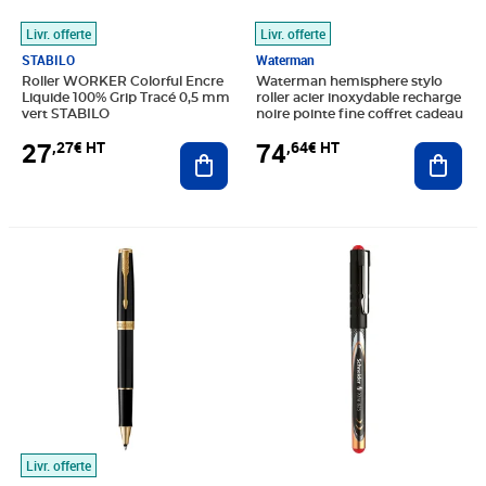
Livr. offerte
Livr. offerte
STABILO
Waterman
Roller WORKER Colorful Encre
Waterman hemisphere stylo
Liquide 100% Grip Tracé 0,5 mm
roller acier inoxydable recharge
vert STABILO
noire pointe fine coffret cadeau
27
74
,27€ HT
,64€ HT
Ajouter au panier
Ajout
Prix 167,62€ HT
Prix 1,99€ HT
Livr. offerte