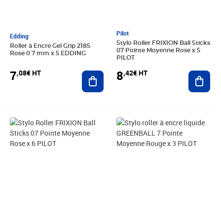
Pilot
Edding
Stylo Roller FRIXION Ball Sticks
Roller à Encre Gel Grip 2185
07 Pointe Moyenne Rose x 5
Rose 0 7 mm x 5 EDDING
PILOT
7
8
,08€ HT
,42€ HT
Ajouter au panier
Ajout
Prix 9,66€ HT
Prix 7,08€ HT