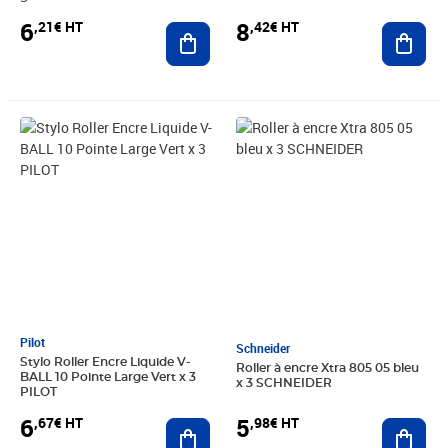
6
8
,21€ HT
,42€ HT
Ajouter au panier
Ajout
Prix 6,67€ HT
Prix 5,98€ HT
Pilot
Schneider
Stylo Roller Encre Liquide V-
Roller à encre Xtra 805 05 bleu
BALL 10 Pointe Large Vert x 3
x 3 SCHNEIDER
PILOT
6
5
,67€ HT
,98€ HT
Ajouter au panier
Ajout