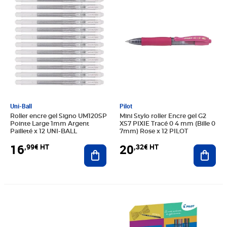
Uni-Ball
Pilot
Roller encre gel Signo UM120SP
Mini Stylo roller Encre gel G2
Pointe Large 1mm Argent
XS7 PIXIE Tracé 0 4 mm (Bille 0
Pailleté x 12 UNI-BALL
7mm) Rose x 12 PILOT
16
20
,99€ HT
,32€ HT
Ajouter au panier
Ajout
Prix 20,32€ HT
Prix 313,48€ HT