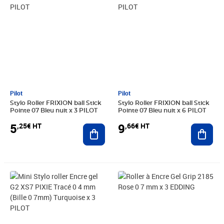
Pilot
Pilot
Stylo Roller FRIXION ball Stick
Stylo Roller FRIXION ball Stick
Pointe 07 Bleu nuit x 3 PILOT
Pointe 07 Bleu nuit x 6 PILOT
5
9
,25€ HT
,66€ HT
Ajouter au panier
Ajout
Prix 6,51€ HT
Prix 4,51€ HT