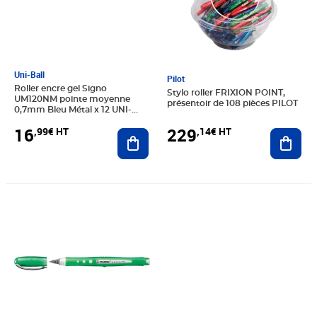
Uni-Ball
Pilot
Roller encre gel Signo
Stylo roller FRIXION POINT,
UM120NM pointe moyenne
présentoir de 108 pièces PILOT
0,7mm Bleu Métal x 12 UNI-
BALL
16
229
,99€ HT
,14€ HT
Ajouter au panier
Ajout
Prix 27,27€ HT
Prix 74,64€ HT