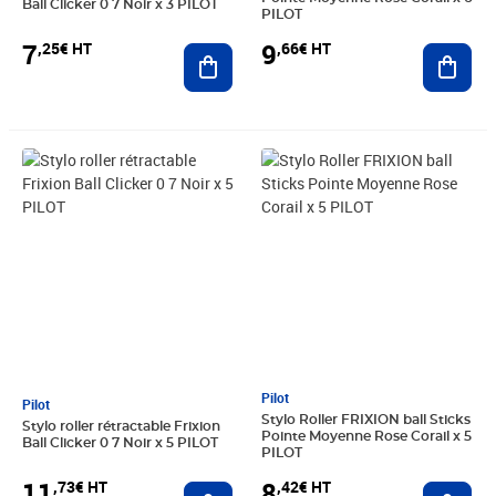
Ball Clicker 0 7 Noir x 3 PILOT
PILOT
7
9
,25€ HT
,66€ HT
Ajouter au panier
Ajout
Prix 11,73€ HT
Prix 8,42€ HT
Pilot
Pilot
Stylo Roller FRIXION ball Sticks
Stylo roller rétractable Frixion
Pointe Moyenne Rose Corail x 5
Ball Clicker 0 7 Noir x 5 PILOT
PILOT
11
8
,73€ HT
,42€ HT
Ajouter au panier
Ajout