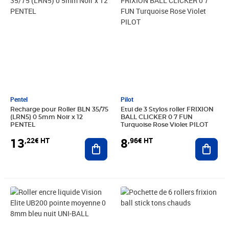
Pentel
Pilot
Recharge pour Roller BLN 35/75
Etui de 3 Stylos roller FRIXION
(LRN5) 0 5mm Noir x 12
BALL CLICKER 0 7 FUN
PENTEL
Turquoise Rose Violet PILOT
13
8
,22€ HT
,96€ HT
Ajouter au panier
Ajout
Prix 2,56€ HT
Prix 9,66€ HT