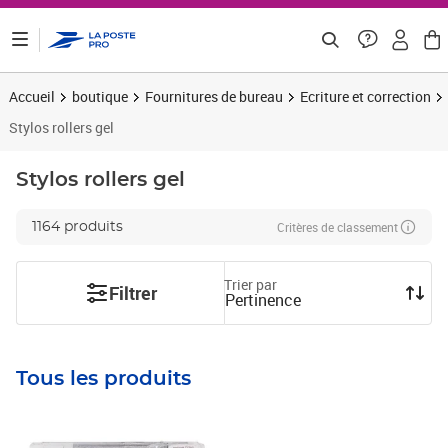
ontenu de la page
Accueil
boutique
Fournitures de bureau
Ecriture et correction
Stylos rollers gel
Stylos rollers gel
Critères de classement
1164 produits
Trier par
Filtrer
Pertinence
Tous les produits
Prix 16,99€ HT
Prix 20,32€ HT