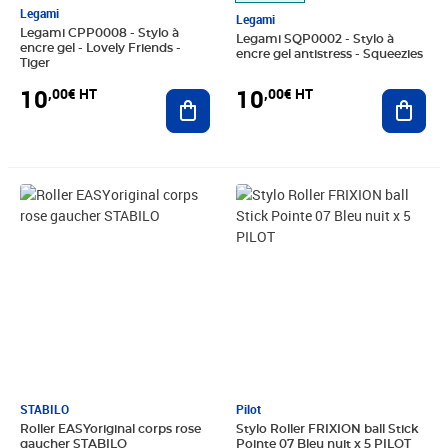
Legami
Legami
Legami CPP0008 - Stylo à
Legami SQP0002 - Stylo à
encre gel - Lovely Friends -
encre gel antistress - Squeezies
Tiger
10
10
,00€ HT
,00€ HT
Ajouter au panier
Ajout
Prix 6,21€ HT
Prix 8,42€ HT
STABILO
Pilot
Roller EASYoriginal corps rose
Stylo Roller FRIXION ball Stick
gaucher STABILO
Pointe 07 Bleu nuit x 5 PILOT