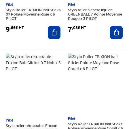
Pilot
Pilot
Stylo Roller FRIXION Ball Sticks
Stylo roller à encre liquide
07 Pointe Moyenne Rose x 6
GREENBALL 7 Pointe Moyenne
PILOT
Rouge x 3 PILOT
9
7
,66€ HT
,08€ HT
Ajouter au panier
Ajout
Prix 7,25€ HT
Prix 9,66€ HT
Pilot
Pilot
Stylo Roller FRIXION ball Sticks
Stylo roller rétractable Frixion
Pointe Moyenne Rose Corail x 6