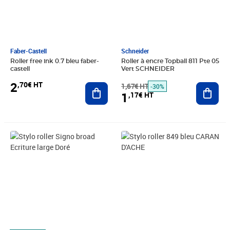
Faber-Castell
Schneider
Roller free ink 0.7 bleu faber-
Roller à encre Topball 811 Pte 05
castell
Vert SCHNEIDER
2
,70€ HT
Ajouter au panier
1,67€ HT
Ajout
-30%
1
,17€ HT
Prix 4,33€ HT
Prix 41,88€ HT