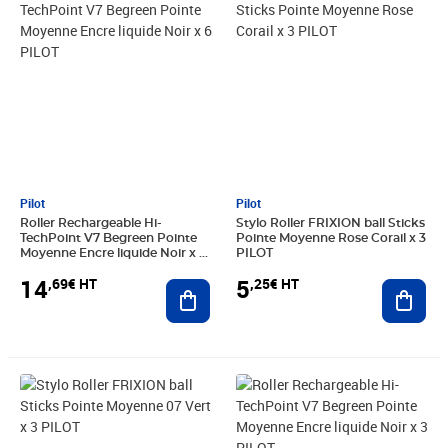
Pilot
Pilot
Roller Rechargeable Hi-
Stylo Roller FRIXION ball Sticks
TechPoint V7 Begreen Pointe
Pointe Moyenne Rose Corail x 3
Moyenne Encre liquide Noir x 6
PILOT
PILOT
14
5
,69€ HT
,25€ HT
Ajouter au panier
Ajout
Prix 5,25€ HT
Prix 7,79€ HT