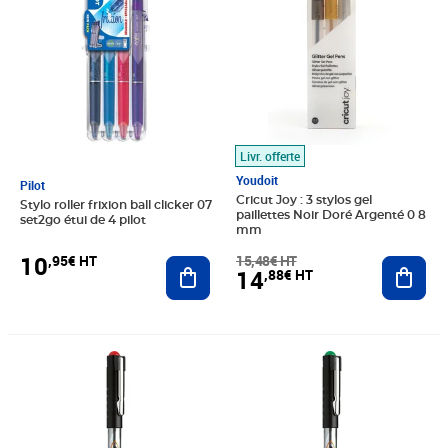
Livr. offerte
Youdoit
Pilot
Cricut Joy : 3 stylos gel
Stylo roller frixion ball clicker 07
paillettes Noir Doré Argenté 0 8
set2go étui de 4 pilot
mm
10
,95€ HT
15,48€ HT
Ajouter au panier
Ajout
14
,88€ HT
Prix 1,99€ HT
Prix 1,99€ HT