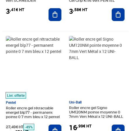
vert SCHNEIDER
Gel Grip K116 vert PENTEL
3
3
,41€ HT
,58€ HT
Ajouter au panier
Ajout
Prix barré 27,49€ HT
Prix 13,87€ HT
Prix 16,99€ HT
Livr. offerte
Uni-Ball
Pentel
Roller encre gel Signo
Roller encre gel rétractable
UM120NM pointe moyenne 0
energel blp77 - permanent
7mm Vert Métal x 12 UNI-BALL
pointe 0 7 mm bleu x 12 pentel
16
,99€ HT
Ajout
27,49€ HT
Ajouter au panier
-49%