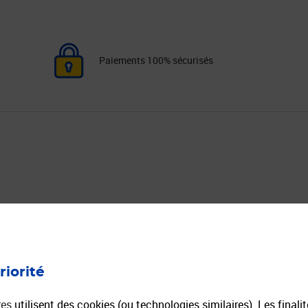
Paiements 100% sécurisés
ourrier
Expéditions de Colis
Toutes nos offres colis
riorité
n Ligne
Comparateur colis
mmandée en Ligne
Envoyer un Colissimo
res
utilisent des cookies (ou technologies similaires). Les finali