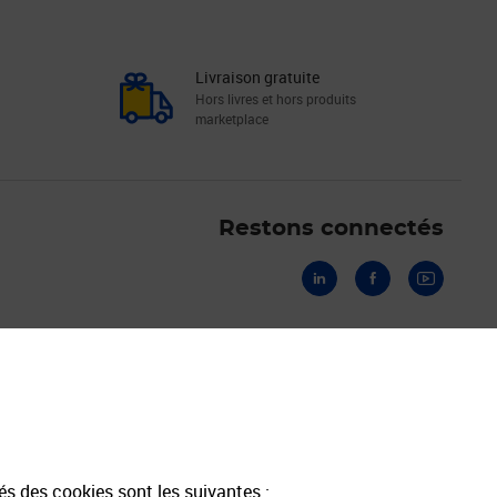
Livraison gratuite
Hors livres et hors produits
marketplace
Linkedin
Facebook
Youtube
Restons connectés
Informations & Assistance
Les avantages de Mon Compte Pro
Tarifs postaux | Catalogue intégral
Grilles tarifaires Courrier
tés des cookies sont les suivantes :