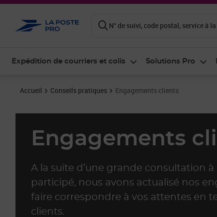
ontenu de la page
N° de suivi, code postal, service à la
Expédition de courriers et colis
Solutions Pro
Accueil
Conseils pratiques
Engagements clients
Engagements cli
A la suite d’une grande consultation à
participé, nous avons actualisé nos en
faire correspondre à vos attentes en te
clients.