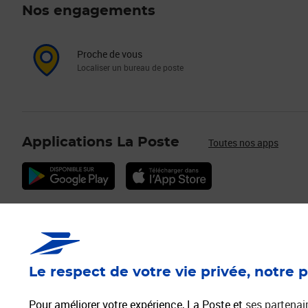
Nos engagements
Proche de vous
Localiser un bureau de poste
Applications La Poste
Toutes nos apps
Services Pros
Envois C
Déménagement/Absence
Timbres
Le respect de votre vie privée, notre p
Vendre sur la Marketplace
Mon Timbre e
Activer mes Services Plus
Lettre Reco
Pour améliorer votre expérience, La Poste et
ses partenai