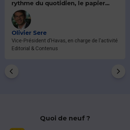
rythme du quotidien, le papier
donne le pouvoir de s'en extraire.
Le digital donne rapidement
accès à l'information, le papier
sanctuarise ce qui compte.
Olivier Sere
Vice-Président d'Havas, en charge de l'activité
Editorial & Contenus
Quoi de neuf ?