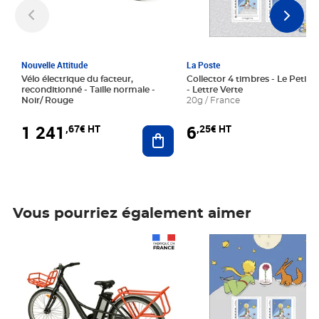
Nouvelle Attitude
La Poste
Vélo électrique du facteur,
Collector 4 timbres - Le Petit P
reconditionné - Taille normale -
- Lettre Verte
Noir/ Rouge
20g / France
1 241
6
,67€ HT
,25€ HT
Ajouter au panier
Vous pourriez également aimer
Prix 1 241,67€ HT
Prix 6,25€ HT