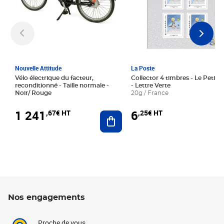
Nouvelle Attitude
La Poste
Vélo électrique du facteur,
Collector 4 timbres - Le Petit P
reconditionné - Taille normale -
- Lettre Verte
Noir/ Rouge
20g / France
1 241
6
,67€ HT
,25€ HT
Ajouter au panier
Nos engagements
Proche de vous