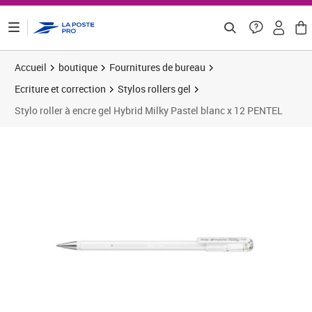
ontenu de la page
Accueil
boutique
Fournitures de bureau
Ecriture et correction
Stylos rollers gel
Stylo roller à encre gel Hybrid Milky Pastel blanc x 12 PENTEL
Prix 21,48€
Prix 2
Prix 2