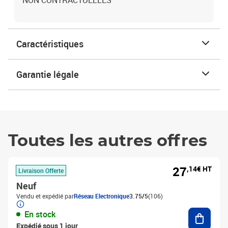
NON CONTRACTUELLES
Caractéristiques
Garantie légale
Toutes les autres offres
27
,14€ HT
Livraison Offerte
Neuf
Vendu et expédié par
Réseau Electronique
3.75/5
(106)
Ajouter
En stock
Expédié sous 1 jour