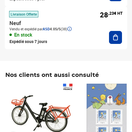
28
,23€ HT
Livraison Offerte
Neuf
Vendu et expédié par
ASD
4.05/5
(38)
Ajouter
En stock
Expédié sous 7 jours
Nos clients ont aussi consulté
Prix 1 241,67€ HT
Prix 6,25€ HT