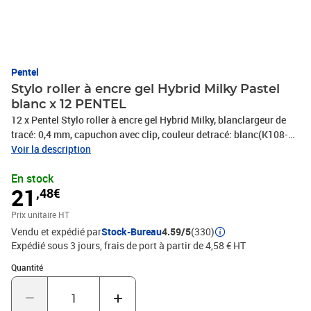
Pentel
Stylo roller à encre gel Hybrid Milky Pastel
blanc x 12 PENTEL
12 x Pentel Stylo roller à encre gel Hybrid Milky, blanclargeur de
tracé: 0,4 mm, capuchon avec clip, couleur detracé: blanc(K108-
PW), PHOTOS NON CONTRACTUELLES
Voir la description
En stock
21
,48€
Prix unitaire HT
Vendu et expédié par
Stock-Bureau
4.59/5
(330)
Expédié sous 3 jours, frais de port à partir de 4,58 € HT
Quantité : 1
Quantité