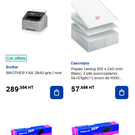
Livr. offerte
Exacompta
Brother
Papier Listing 305 x 240 mm
BROTHER FAX-2840 gris / noir
Blanc, 2 plis autocopiants :
56+57g/m² Carton de 1000
Feuilles (ramette 1000 feuilles)
289
57
,56€ HT
,68€ HT
Ajouter au panier
Ajout
Prix 19,79€ HT
Prix 16,60€ HT