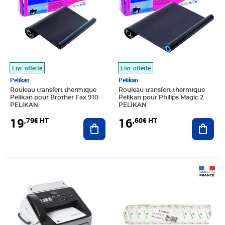
Livr. offerte
Livr. offerte
Pelikan
Pelikan
Rouleau transfert thermique
Rouleau transfert thermique
Pelikan pour Brother Fax 910
Pelikan pour Philips Magic 2
PELIKAN
PELIKAN
19
16
,79€ HT
,60€ HT
Ajouter au panier
Ajout
Prix 244,58€ HT
Prix 8,17€ HT