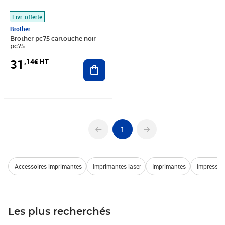
Livr. offerte
Brother
Brother pc75 cartouche noir
pc75
31
,14€ HT
Ajouter au panier
1
Accessoires imprimantes
Imprimantes laser
Imprimantes
Impressio
Les plus recherchés