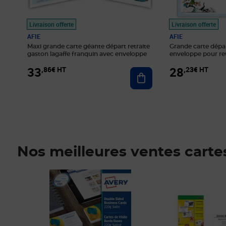
Livraison offerte
Livraison offerte
AFIE
AFIE
Maxi grande carte géante départ retraite
Grande carte dépar
gaston lagaffe franquin avec enveloppe
enveloppe pour ret
déménagement
33
28
,86€ HT
,23€ HT
Ajouter au panier
Nos meilleures ventes carte
Prix 33,33€ HT
Prix 49,68€ HT