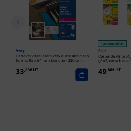
Livraison offerte
Avery
Sigel
Carte de visite laser avery quick and clean
Cartes de visite 3
format 85 x 54 mm blanche - 220 gr -
g/m2, extra blanc,
pochette de 250
33
49
,33€ HT
,68€ HT
Ajouter au panier