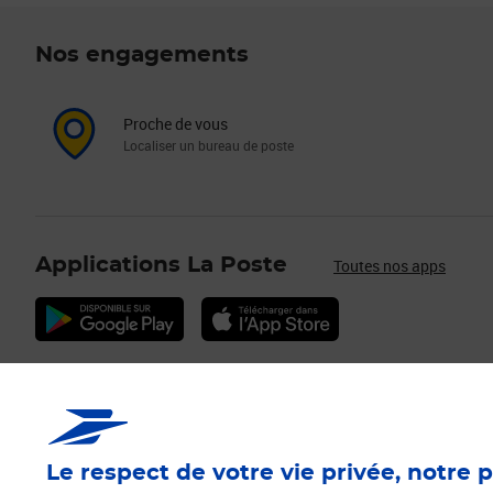
Nos engagements
Proche de vous
Localiser un bureau de poste
Applications La Poste
Toutes nos apps
Services Pros
Envois C
Déménagement/Absence
Timbres
Le respect de votre vie privée, notre p
Vendre sur la Marketplace
Mon Timbre e