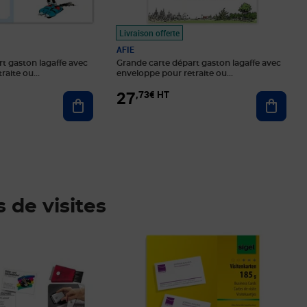
Livraison offerte
AFIE
t gaston lagaffe avec
Grande carte départ gaston lagaffe avec
raite ou
enveloppe pour retraite ou
déménagement
27
,73€ HT
Ajouter au panier
Ajoute
s de visites
Prix 12,46€ HT