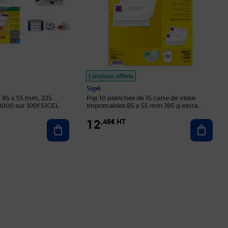
Livraison offerte
Sigel
C, 85 x 55 mm, 225
Pqt 10 planches de 15 carte de visite
 1000 sur 100f SIGEL
imprimables 85 x 55 mm 185 g extra
blanc sigel
12
,46€ HT
Ajouter au panier
Ajoute