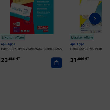
Livraison offerte
Livraison offerte
Apli-Agipa
Apli-Agipa
Pack 180 Cartes Visite 250G. Blanc 85X54
Pack 100 Cartes Visite 215
23
31
,68€ HT
,06€ HT
r au panier
Ajouter au panier