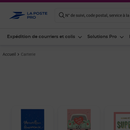
ontenu de la page
N° de suivi, code postal, service à la
Expédition de courriers et colis
Solutions Pro
Accueil
Carterie