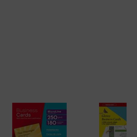
r au panier
Prix 23,68€ HT
Prix 31,06€ HT