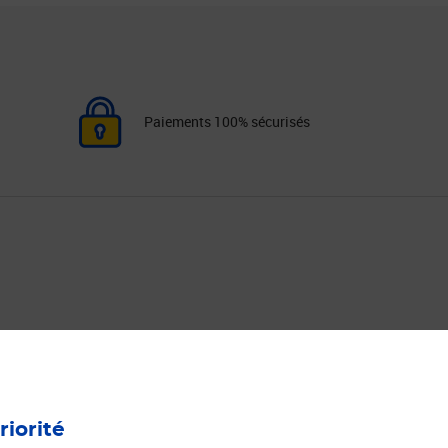
Paiements 100% sécurisés
ourrier
Expéditions de Colis
Toutes nos offres colis
riorité
n Ligne
Comparateur colis