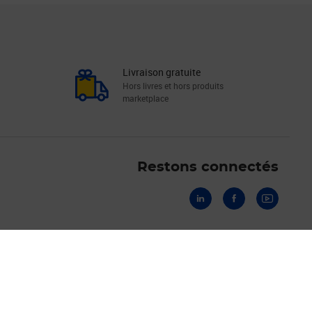
Livraison gratuite
Hors livres et hors produits
marketplace
Linkedin
Facebook
Youtube
Restons connectés
Informations & Assistance
Les avantages de Mon Compte Pro
Tarifs postaux | Catalogue intégral