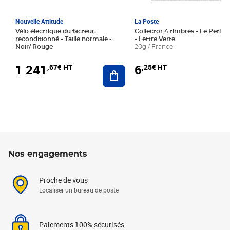
Nouvelle Attitude
La Poste
Vélo électrique du facteur,
Collector 4 timbres - Le Petit P
reconditionné - Taille normale -
- Lettre Verte
Noir/ Rouge
20g / France
1 241
6
,67€ HT
,25€ HT
Ajouter au panier
Nos engagements
Proche de vous
Localiser un bureau de poste
Paiements 100% sécurisés