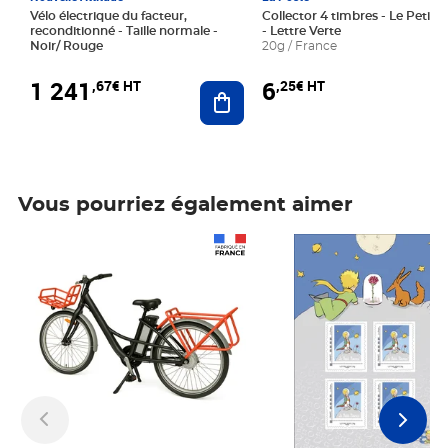
Vélo électrique du facteur,
Collector 4 timbres - Le Petit P
reconditionné - Taille normale -
- Lettre Verte
Noir/ Rouge
20g / France
1 241
6
,67€ HT
,25€ HT
Ajouter au panier
Vous pourriez également aimer
Prix 1 241,67€ HT
Prix 6,25€ HT