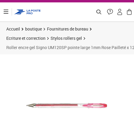
ontenu de la page
Accueil
boutique
Fournitures de bureau
Ecriture et correction
Stylos rollers gel
Roller encre gel Signo UM120SP pointe large 1mm Rose Pailleté x 
Prix 18,75€
Prix 2