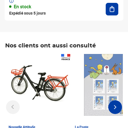
Ajouter
En stock
Expédié sous 5 jours
Nos clients ont aussi consulté
Prix 1 241,67€ HT
Prix 6,25€ HT
Nouvelle Attitude
La Poste