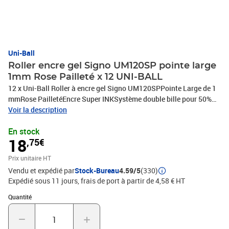
Uni-Ball
Roller encre gel Signo UM120SP pointe large
1mm Rose Pailleté x 12 UNI-BALL
12 x Uni-Ball Roller à encre gel Signo UM120SPPointe Large de 1
mmRose PailletéEncre Super INKSystème double bille pour 50%
d'écriture en plus, PHOTOS NON CONTRACTUELLES
Voir la description
En stock
18
,75€
Prix unitaire HT
Vendu et expédié par
Stock-Bureau
4.59/5
(330)
Expédié sous 11 jours, frais de port à partir de 4,58 € HT
Quantité : 1
Quantité