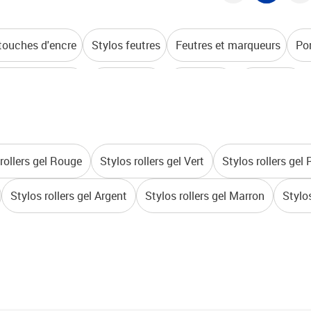
touches d'encre
Stylos feutres
Feutres et marqueurs
Po
aceurs et gommes
Taille-crayon
Surligneurs
Stylos bille
rollers gel Rouge
Stylos rollers gel Vert
Stylos rollers gel
Stylos rollers gel Argent
Stylos rollers gel Marron
Stylos