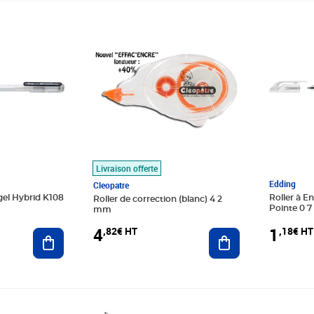
Prix 4,82€ HT
Prix 1,18
Livraison offerte
Edding
Cleopatre
 gel Hybrid K108
Roller à E
Roller de correction (blanc) 4 2
Pointe 0
mm
1
4
,18€ HT
,82€ HT
Ajouter au panier
Ajouter au panier
Prix 4,33€ HT
Prix barr
Prix 42,