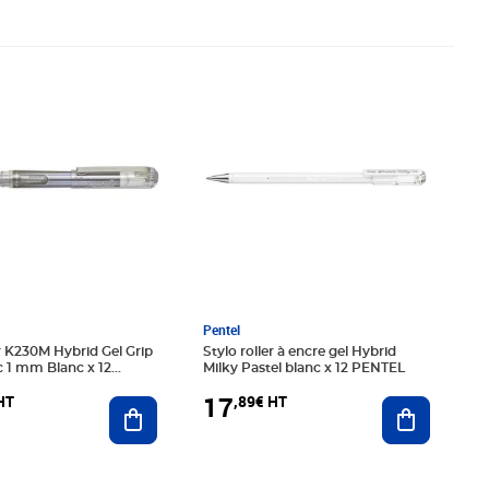
58€ HT
Prix 17,89€ HT
Pentel
er K230M Hybrid Gel Grip
Stylo roller à encre gel Hybrid
c 1 mm Blanc x 12
Milky Pastel blanc x 12 PENTEL
17
HT
,89€ HT
Ajouter au panier
Ajouter au