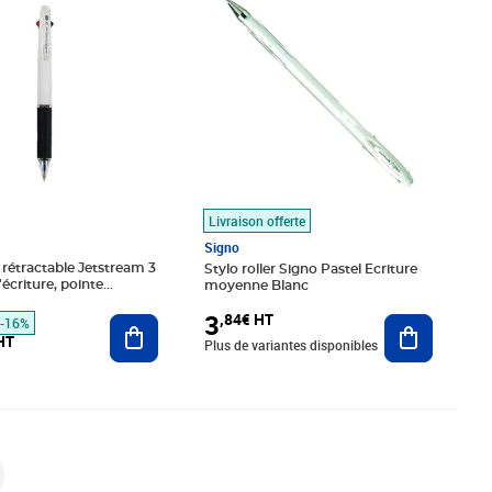
Livraison offerte
Signo
r rétractable Jetstream 3
Stylo roller Signo Pastel Ecriture
écriture, pointe
moyenne Blanc
e 1 mm, corps blanc,
3
,84€ HT
écriture : noir, bleu et
Ajouter au panier
Ajouter au
-16%
HT
Plus de variantes disponibles