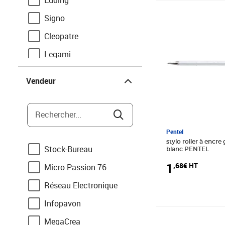
Edding
Prix 1,68€ HT
Signo
Cleopatre
Legami
Vendeur
Uniball
Vendeur
Rechercher...
Pentel
stylo roller à encre
Stock-Bureau
blanc PENTEL
1
,68€ HT
Micro Passion 76
Réseau Electronique
Infopavon
Prix 10,84€ HT
MegaCrea