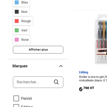
Bleu
Noir
Prix 6,76€ HT
Rouge
Vert
Rose
Afficher plus
Marques
Marques
Edding
Roller à encre gel 2
métallisés-blanc 
Rechercher...
6
,76€ HT
Pentel