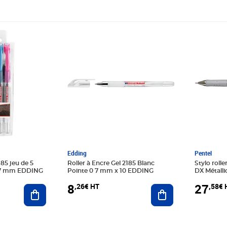
Prix 8,26€ HT
Prix 27,
Edding
Pentel
185 jeu de 5
Roller à Encre Gel 2185 Blanc
Stylo roll
0 7 mm EDDING
Pointe 0 7 mm x 10 EDDING
DX Métalli
PENTEL
8
27
,26€ HT
,58€ 
Ajouter au panier
Ajouter au panier