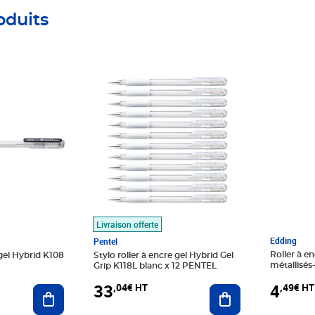
oduits
Prix 33,04€ HT
Prix 4,49
Livraison offerte
Edding
Pentel
Roller à en
 gel Hybrid K108
Stylo roller à encre gel Hybrid Gel
métallisé
Grip K118L blanc x 12 PENTEL
4
33
,49€ HT
,04€ HT
Ajouter au panier
Ajouter au panier