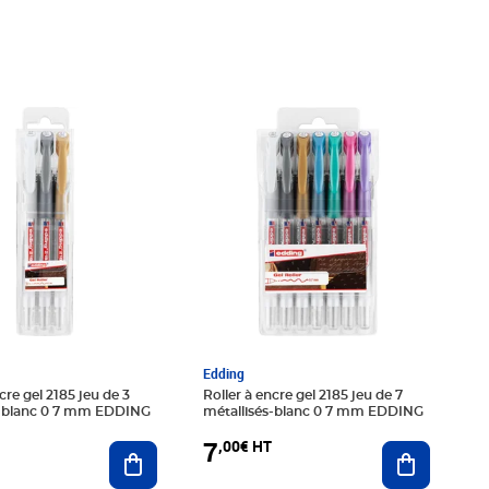
€ HT
Prix 7,00€ HT
Edding
cre gel 2185 jeu de 3
Roller à encre gel 2185 jeu de 7
s-blanc 0 7 mm EDDING
métallisés-blanc 0 7 mm EDDING
7
,00€ HT
Ajouter au panier
Ajouter au