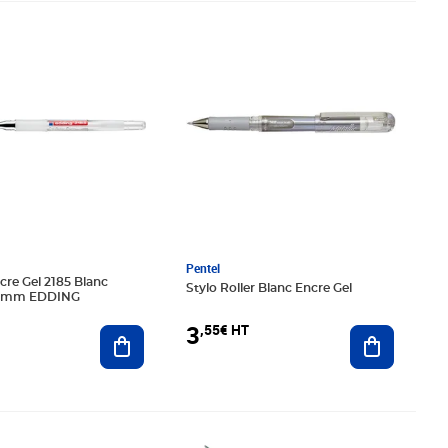
€ HT
Prix 3,55€ HT
Pentel
ncre Gel 2185 Blanc
Stylo Roller Blanc Encre Gel
 7 mm EDDING
3
,55€ HT
Ajouter au panier
Ajouter au
é 50,71€ HT
26€ HT
Prix 3,84€ HT