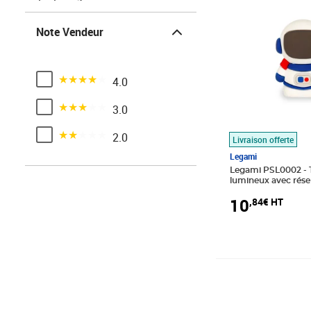
Note Vendeur
Note Vendeur
Noté 4 sur 5
4.0
Noté 3 sur 5
3.0
Noté 2 sur 5
2.0
Livraison offerte
Legami
Legami PSL0002 - T
lumineux avec réser
Sharpening is Magi
10
,84€ HT