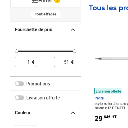
Filtrer
1
Tous les pr
Tout effacer
Fourchette de prix
Fourchette de prix
Prix 29,64€ HT
€
€
Promotions
Livraison offerte
Livraison offerte
Pentel
stylo roller à encre
Couleur
blanc x 12 PENTEL
Couleur
29
,64€ HT