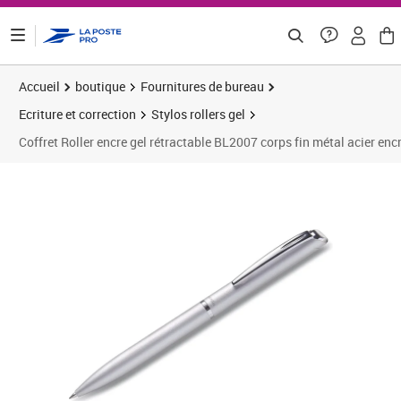
ontenu de la page
Accueil
boutique
Fournitures de bureau
Ecriture et correction
Stylos rollers gel
Coffret Roller encre gel rétractable BL2007 corps fin métal acier en
Prix 17,56€
Prix 2