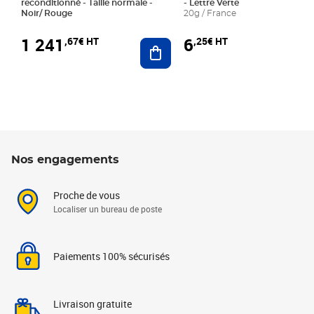
reconditionné - Taille normale -
- Lettre Verte
Noir/ Rouge
20g / France
1 241
6
,67€ HT
,25€ HT
Ajouter au panier
Nos engagements
Proche de vous
Localiser un bureau de poste
Paiements 100% sécurisés
Livraison gratuite