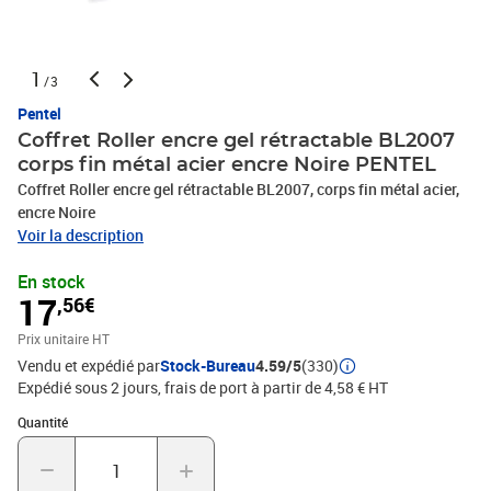
1
/3
Pentel
Coffret Roller encre gel rétractable BL2007
corps fin métal acier encre Noire PENTEL
Coffret Roller encre gel rétractable BL2007, corps fin métal acier,
encre Noire
Voir la description
En stock
17
,56€
Prix unitaire HT
Vendu et expédié par
Stock-Bureau
4.59/5
(330)
Expédié sous 2 jours, frais de port à partir de 4,58 € HT
Quantité : 1
Quantité