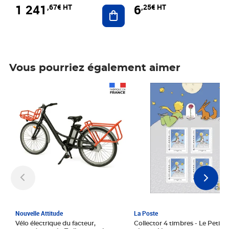
1 241
6
,67€ HT
,25€ HT
Ajouter au panier
Vous pourriez également aimer
Prix 1 241,67€ HT
Prix 6,25€ HT
Nouvelle Attitude
La Poste
Vélo électrique du facteur,
Collector 4 timbres - Le Petit P