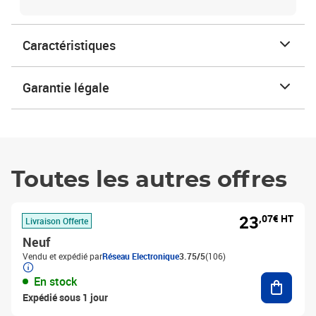
Caractéristiques
Garantie légale
Toutes les autres offres
23
,07€ HT
Livraison Offerte
Neuf
Vendu et expédié par
Réseau Electronique
3.75/5
(106)
Ajouter
En stock
Expédié sous 1 jour