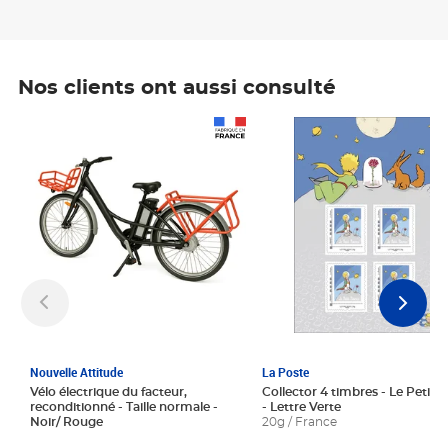
Nos clients ont aussi consulté
Prix 1 241,67€ HT
Prix 6,25€ HT
Nouvelle Attitude
La Poste
Vélo électrique du facteur,
Collector 4 timbres - Le Petit P
reconditionné - Taille normale -
- Lettre Verte
Noir/ Rouge
20g / France