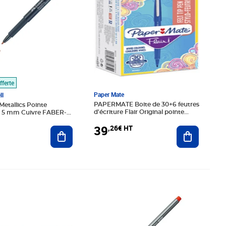
fferte
Paper Mate
ll
PAPERMATE Boite de 30+6 feutres
etallics Pointe
d'écriture Flair Original pointe
 5 mm Cuivre FABER-
moyenne. Encre Bleue
39
,26€ HT
Ajouter au
Ajouter au panier
€ HT
Prix 1,66€ HT