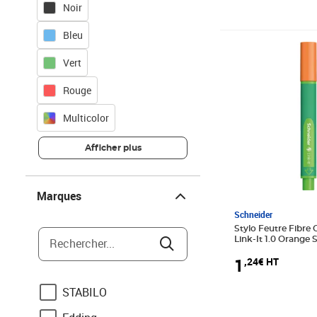
Noir
Bleu
Prix 1,24€ HT
Vert
Rouge
Multicolor
Afficher plus
Marques
Marques
Schneider
Stylo Feutre Fibre
Link-It 1.0 Orang
Rechercher...
1
,24€ HT
STABILO