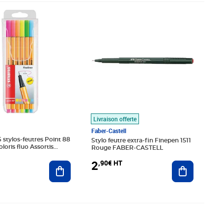
€ HT
Prix 2,90€ HT
Livraison offerte
Faber-Castell
 stylos-feutres Point 88
Stylo feutre extra-fin Finepen 1511
loris fluo Assortis
Rouge FABER-CASTELL
2
,90€ HT
Ajouter au panier
Ajouter au
€ HT
Prix 4,16€ HT