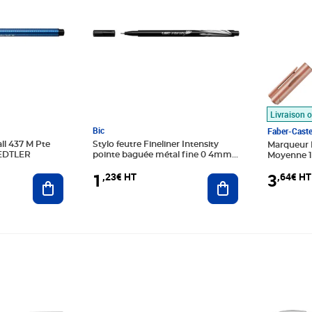
Livraison o
Bic
Faber-Caste
all 437 M Pte
Stylo feutre Fineliner Intensity
Marqueur M
AEDTLER
pointe baguée métal fine 0 4mm
Moyenne 1
noir BIC
CASTELL
1
3
,23€ HT
,64€ HT
Ajouter au panier
Ajouter au panier
Prix 1,35€ HT
Prix 3,12