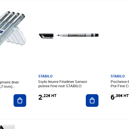
Prix 2,22€ HT
Prix 6,36
STABILO
STABILO
Stylo feutre Fineliner Sensor
Pochette 6
igment liner
pointe fine noir STABILO
Pte Fine Co
 0,7 mm)
STABILO
2
6
,22€ HT
,36€ HT
Ajouter au panier
Ajouter au panier
Prix 3,89€ HT
Prix 3,69