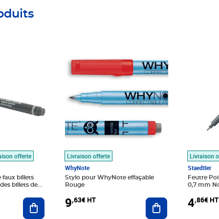
oduits
Prix 9,63€ HT
Prix 4,86
aison offerte
Livraison offerte
Livraison o
WhyNote
Staedtler
 faux billets
Stylo pour WhyNote effaçable
Feutre Poi
des billets de
Rouge
0,7 mm N
0
9
4
,63€ HT
,86€ HT
Ajouter au panier
Ajouter au panier