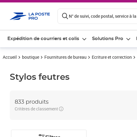
ontenu de la page
N° de suivi, code postal, service à la
Expédition de courriers et colis
Solutions Pro
Accueil
boutique
Fournitures de bureau
Ecriture et correction
Stylos feutres
833 produits
Critères de classement