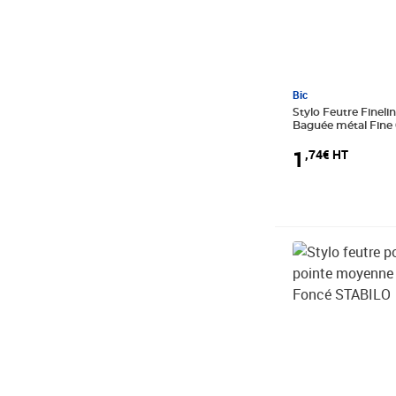
Bic
Stylo Feutre Finelin
Baguée métal Fin
BIC
1
,74€ HT
Prix 1,26€ HT