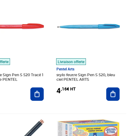
fferte
Livraison offerte
Pentel Arts
re Sign Pen S 520 Tracé 1
stylo feutre Sign Pen S 520, bleu
e PENTEL
ciel PENTEL ARTS
4
,16€ HT
Ajouter au panier
Ajouter au
€ HT
Prix 39,26€ HT