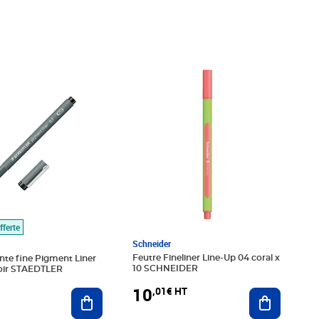
€ HT
Prix 10,01€ HT
fferte
Schneider
Feutre Fineliner Line-Up 04 coral x
nte fine Pigment Liner
10 SCHNEIDER
oir STAEDTLER
10
,01€ HT
Ajouter au
Ajouter au panier