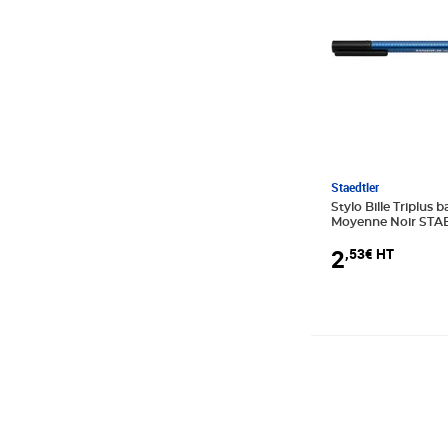
Tratto
WhyNote
Staedtler
Stylo Bille Triplus b
Moyenne Noir ST
2
,53€ HT
Prix 0,78€ HT