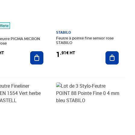
fferte
STABILO
Feutre à pointe fine sensor rose
eutre PIGMA MICRON
STABILO
rose
1
,91€ HT
HT
Ajouter au
Ajouter au panier
€ HT
Prix 3,53€ HT