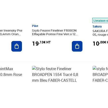
Livraison o
Pilot
Sakura
er Intensity Pte
Stylo Feutre Fineliner FRIXION
SAKURA F
e 0,4mm Orange
Effaçable Pointe Fine Vert x 12
05, rouge 
PILOT
19
10
,13€ HT
,00€ 
Ajouter au panier
Ajouter au panier
Prix 3,17€ HT
Prix 1,72