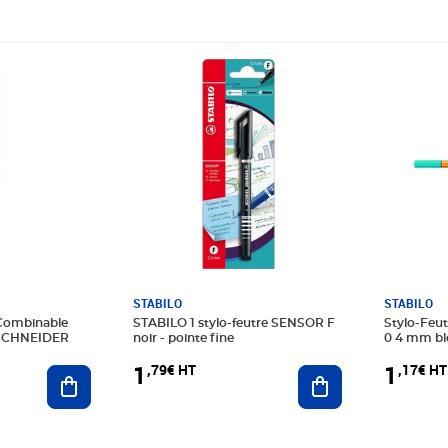
Prix 1,79€ HT
Prix 1,17
STABILO
STABILO
 Combinable
STABILO 1 stylo-feutre SENSOR F
Stylo-Feut
e SCHNEIDER
noir - pointe fine
0 4 mm bl
1
1
,79€ HT
,17€ HT
Ajouter au panier
Ajouter au panier