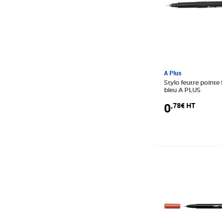
A Plus
Stylo feutre pointe
bleu A PLUS
0
,78€ HT
Prix 1,74€ HT