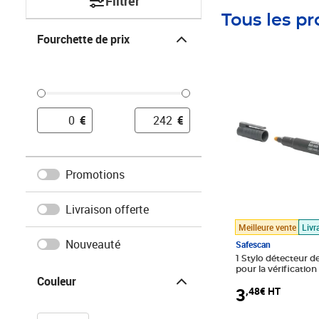
Filtrer
Tous les pr
Fourchette de prix
Fourchette de prix
Prix 3,48€ HT
€
€
Promotions
Livraison offerte
Meilleure vente
Livr
Nouveauté
Safescan
1 Stylo détecteur de
Couleur
pour la vérification 
Couleur
banque Safescan 3
3
,48€ HT