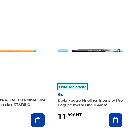
€ HT
Prix 11,99€ HT
Livraison offerte
Bic
re POINT 88 Pointe Fine
Stylo Feutre Fineliner Intensity Pte
eu clair STABILO
Baguée métal Fine 0 4mm
Turquoise BIC
11
,99€ HT
Ajouter au panier
Ajouter au