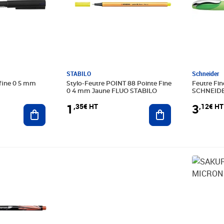
STABILO
Schneider
 fine 0 5 mm
Stylo-Feutre POINT 88 Pointe Fine
Feutre Fin
0 4 mm Jaune FLUO STABILO
SCHNEID
1
3
,35€ HT
,12€ HT
Ajouter au panier
Ajouter au panier
Prix 19,13€ HT
Prix 10,