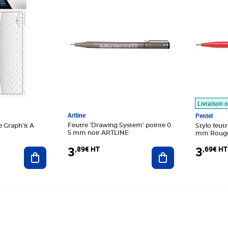
Livraison o
Artline
Pentel
Feutre 'Drawing System' pointe 0
e Graph'it A
Stylo feut
5 mm noir ARTLINE
mm Roug
3
3
,89€ HT
,69€ HT
Ajouter au panier
Ajouter au panier
Prix 1,23€ HT
Prix 3,64