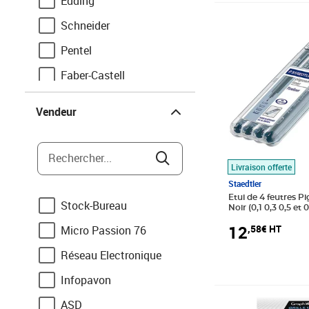
Edding
Prix 12,58€ HT
Schneider
Pentel
Faber-Castell
Vendeur
Staedtler
Vendeur
Uni-Ball
Pilot
Rechercher...
Livraison offerte
Paper Mate
Staedtler
Bic
Etui de 4 feutres P
Stock-Bureau
Noir (0,1 0,3 0,5 et
STAEDTLER
Pelikan
12
,58€ HT
Micro Passion 76
Sakura
Réseau Electronique
Pentel Arts
Infopavon
Artline
Prix 8,92€ HT
ASD