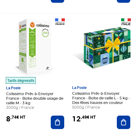
Prix 8,74€ HT
Prix 12,49€ HT
Tarifs dégressifs
La Poste
La Poste
Colissimo Prêt-à-Envoyer
Colissimo Prêt-à-Envoyer
France - Boîte de taille L - 5 kg -
France - Boîte double usage de
Des fêtes hautes en couleur
taille M - 3 kg
5000g / France
3000g / France
12
8
,49€ HT
,74€ HT
Ajout
Ajouter au panier