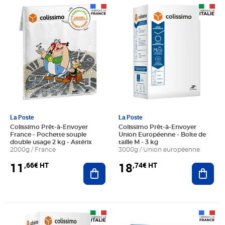
Prix 11,66€ HT
Prix 18,74€ HT
La Poste
La Poste
Colissimo Prêt-à-Envoyer
Colissimo Prêt-à-Envoyer
France - Pochette souple
Union Européenne - Boîte de
double usage 2 kg - Astérix
taille M - 3 kg
2000g / France
3000g / Union européenne
11
18
,66€ HT
,74€ HT
Ajouter au panier
Ajout
Prix 24,49€ HT
Prix 12,49€ HT