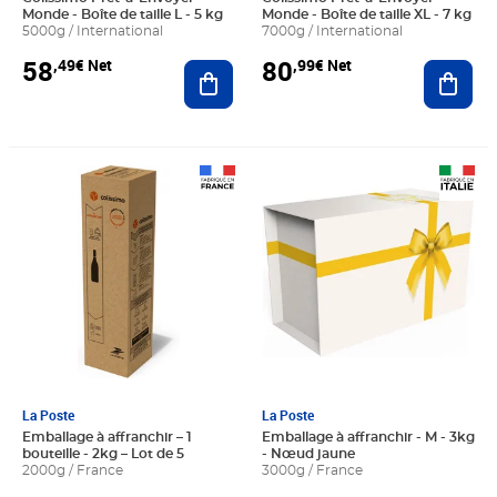
Monde - Boîte de taille L - 5 kg
Monde - Boîte de taille XL - 7 kg
5000g / International
7000g / International
58
80
,49€ Net
,99€ Net
Ajouter au panier
Ajout
Prix 16,21€ HT
Prix 2,91€ HT
La Poste
La Poste
Emballage à affranchir – 1
Emballage à affranchir - M - 3kg
bouteille - 2kg – Lot de 5
- Nœud jaune
2000g / France
3000g / France