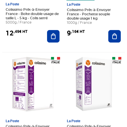
La Poste
La Poste
Colissimo Prêt-à-Envoyer
Colissimo Prêt-à-Envoyer
France - Boîte double usage de
France - Pochette souple
taille L - 5 kg - Colis serré
double usage 1 kg
5000g / France
1000g / France
12
9
,49€ HT
,16€ HT
Ajouter au panier
Ajout
Prix 58,49€ Net
Prix 80,99€ Net
La Poste
La Poste
Colissimo Prêt-à-Envoyer
Colissimo Prêt-à-Envoyer