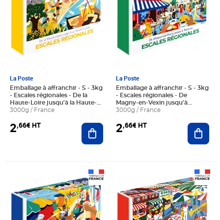
La Poste
La Poste
Emballage à affranchir - S - 3kg
Emballage à affranchir - S - 3kg
- Escales régionales - De la
- Escales régionales - De
Haute-Loire jusqu'à la Haute-
Magny-en-Vexin jusqu'à
Corse
3000g / France
Provins
3000g / France
2
2
,66€ HT
,66€ HT
Ajouter au panier
Ajout
Prix 2,66€ HT
Prix 2,66€ HT