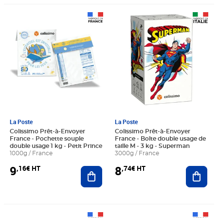
Prix 9,16€ HT
Prix 8,74€ HT
La Poste
La Poste
Colissimo Prêt-à-Envoyer
Colissimo Prêt-à-Envoyer
France - Pochette souple
France - Boîte double usage de
double usage 1 kg - Petit Prince
taille M - 3 kg - Superman
1000g / France
3000g / France
9
8
,16€ HT
,74€ HT
Ajouter au panier
Ajout
Prix 3,33€ HT
Prix 3,33€ HT