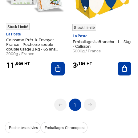
Stock Limité
Stock Limité
La Poste
La Poste
Colissimo Prêt-à-Envoyer
Emballage à affranchir - L - 5kg
France - Pochette souple
- Calisson
double usage 2 kg - 65 ans
5000g / France
d'Astérix
2000g / France
11
3
,66€ HT
,16€ HT
Ajouter au panier
Ajout
1
Pochettes suivies
Emballages Chronopost