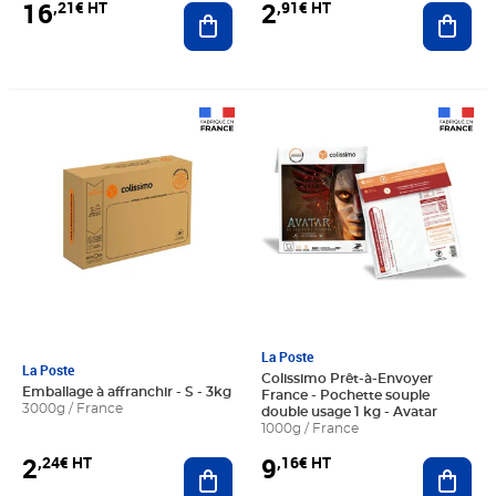
16
2
,21€ HT
,91€ HT
Ajouter au panier
Ajout
Prix 2,24€ HT
Prix 9,16€ HT
La Poste
La Poste
Colissimo Prêt-à-Envoyer
Emballage à affranchir - S - 3kg
France - Pochette souple
3000g / France
double usage 1 kg - Avatar
1000g / France
2
9
,24€ HT
,16€ HT
Ajouter au panier
Ajout