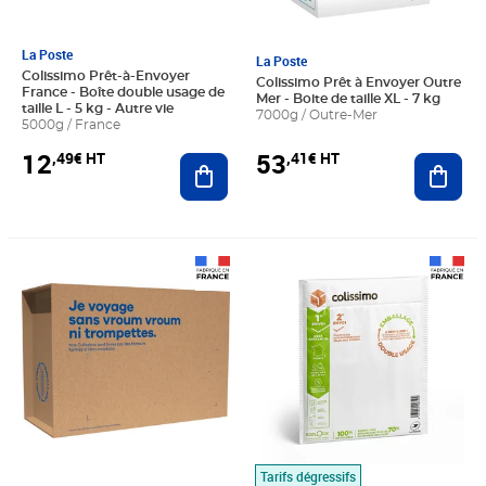
La Poste
La Poste
Colissimo Prêt-à-Envoyer
Colissimo Prêt à Envoyer Outre
France - Boîte double usage de
Mer - Boite de taille XL - 7 kg
taille L - 5 kg - Autre vie
7000g / Outre-Mer
5000g / France
12
53
,49€ HT
,41€ HT
Ajouter au panier
Ajout
Prix 12,49€ HT
Prix 9,16€ HT
Tarifs dégressifs