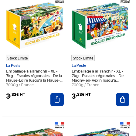
Stock Limité
Stock Limité
La Poste
La Poste
Emballage à affranchir - XL -
Emballage à affranchir - XL -
7kg - Escales régionales - De la
7kg - Escales régionales - De
Haute-Loire jusqu'à la Haute-
Magny-en-Vexin jusqu'à
Corse
7000g / France
Provins
7000g / France
3
3
,33€ HT
,33€ HT
Ajouter au panier
Ajout
Prix 3,33€ HT
Prix 3,33€ HT