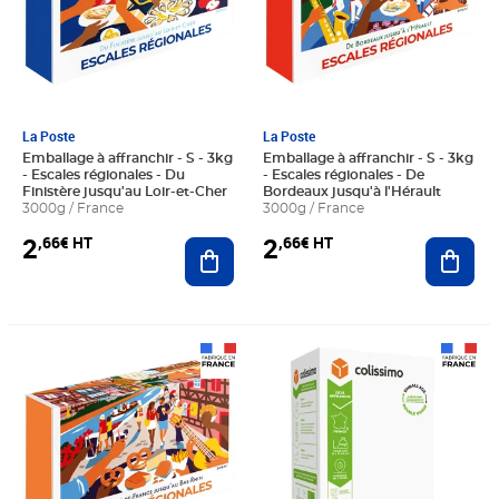
La Poste
La Poste
Emballage à affranchir - S - 3kg
Emballage à affranchir - S - 3kg
- Escales régionales - Du
- Escales régionales - De
Finistère jusqu'au Loir-et-Cher
Bordeaux jusqu'à l'Hérault
3000g / France
3000g / France
2
2
,66€ HT
,66€ HT
Ajouter au panier
Ajout
Prix 2,66€ HT
Prix 12,49€ HT