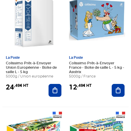
La Poste
La Poste
Colissimo Prêt-à-Envoyer
Colissimo Prêt-à-Envoyer
Union Européenne - Boîte de
France - Boîte de taille L - 5 kg -
taille L - 5 kg
Astérix
5000g / Union européenne
5000g / France
24
12
,49€ HT
,49€ HT
Ajouter au panier
Ajout
Prix 2,66€ HT
Prix 2,66€ HT