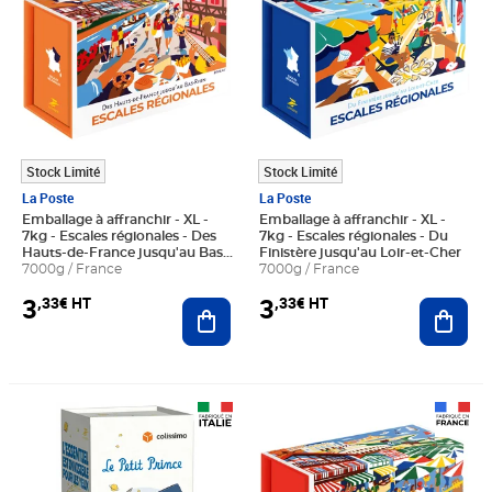
Stock Limité
Stock Limité
La Poste
La Poste
Emballage à affranchir - XL -
Emballage à affranchir - XL -
7kg - Escales régionales - Des
7kg - Escales régionales - Du
Hauts-de-France jusqu'au Bas-
Finistère jusqu'au Loir-et-Cher
Rhin
7000g / France
7000g / France
3
3
,33€ HT
,33€ HT
Ajouter au panier
Ajout
Prix 8,74€ HT
Prix 3,33€ HT