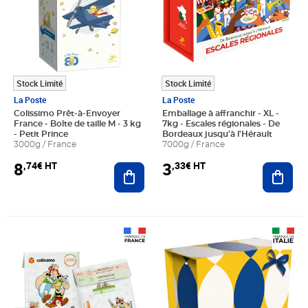
Stock Limité
Stock Limité
La Poste
La Poste
Colissimo Prêt-à-Envoyer
Emballage à affranchir - XL -
France - Boîte de taille M - 3 kg
7kg - Escales régionales - De
- Petit Prince
Bordeaux jusqu'à l'Hérault
3000g / France
7000g / France
8
3
,74€ HT
,33€ HT
Ajouter au panier
Ajout
Prix 11,66€ HT
Prix 3,16€ HT