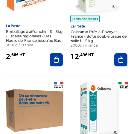
Tarifs dégressifs
La Poste
La Poste
Emballage à affranchir - S - 3kg
Colissimo Prêt-à-Envoyer
- Escales régionales - Des
France - Boîte double usage de
Hauts-de-France jusqu'au Bas-
taille L - 5 kg
Rhin
3000g / France
5000g / France
2
12
,66€ HT
,49€ HT
Ajouter au panier
Ajout
Prix 12,49€ HT
Prix 53,41€ HT