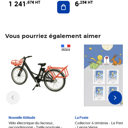
1 241
6
,67€ HT
,25€ HT
Ajouter au panier
Vous pourriez également aimer
Prix 1 241,67€ HT
Prix 6,25€ HT
Nouvelle Attitude
La Poste
Vélo électrique du facteur,
Collector 4 timbres - Le Petit P
reconditionné - Taille normale -
- Lettre Verte