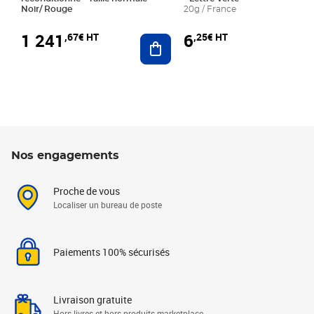
Noir/ Rouge
20g / France
1 241
6
,67€ HT
,25€ HT
Ajouter au panier
Nos engagements
Proche de vous
Localiser un bureau de poste
Paiements 100% sécurisés
Livraison gratuite
Hors livres et hors produits marketplace