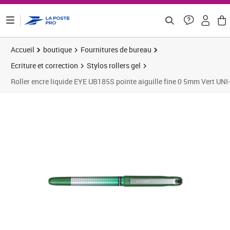
ontenu de la page
Accueil
boutique
Fournitures de bureau
Ecriture et correction
Stylos rollers gel
Roller encre liquide EYE UB185S pointe aiguille fine 0 5mm Vert UN
Prix barré 1,92 €
Prix 1,34€
Prix 1