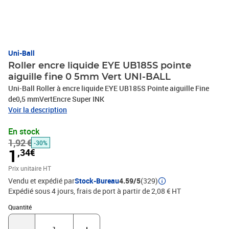
Uni-Ball
Roller encre liquide EYE UB185S pointe
aiguille fine 0 5mm Vert UNI-BALL
Uni-Ball Roller à encre liquide EYE UB185S Pointe aiguille Fine
de0,5 mmVertEncre Super INK
Voir la description
En stock
1,92 €
-30%
1
,34€
Prix unitaire HT
Vendu et expédié par
Stock-Bureau
4.59/5
(329)
Expédié sous 4 jours, frais de port à partir de 2,08 € HT
Quantité : 1
Quantité