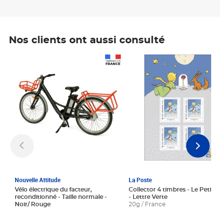
Nos clients ont aussi consulté
Prix 1 241,67€ HT
Prix 6,25€ HT
Nouvelle Attitude
La Poste
Vélo électrique du facteur,
Collector 4 timbres - Le Petit P
reconditionné - Taille normale -
- Lettre Verte
Noir/ Rouge
20g / France