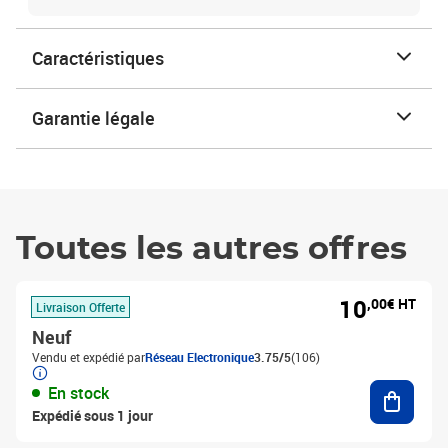
Caractéristiques
Garantie légale
Toutes les autres offres
10
,00€ HT
Livraison Offerte
Neuf
Vendu et expédié par
Réseau Electronique
3.75/5
(106)
Ajouter
En stock
Expédié sous 1 jour