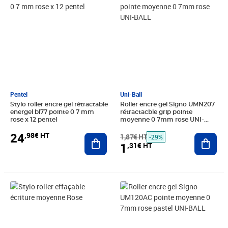
Pentel
Uni-Ball
Stylo roller encre gel rétractable
Roller encre gel Signo UMN207
energel bl77 pointe 0 7 mm
rétractacble grip pointe
rose x 12 pentel
moyenne 0 7mm rose UNI-
BALL
24
,98€ HT
Ajouter au panier
1,87€ HT
Ajout
-29%
1
,31€ HT
Prix barré 2,03€ HT
Prix 1,42€ HT
Prix 1,86€ HT