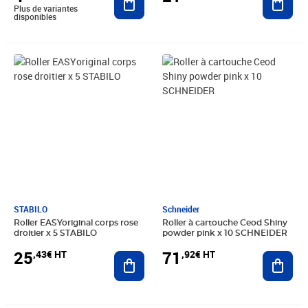
Plus de variantes
disponibles
Prix 25,43€ HT
Prix 71,92€ HT
STABILO
Schneider
Roller EASYoriginal corps rose
Roller à cartouche Ceod Shiny
droitier x 5 STABILO
powder pink x 10 SCHNEIDER
25
71
,43€ HT
,92€ HT
Ajouter au panier
Ajout