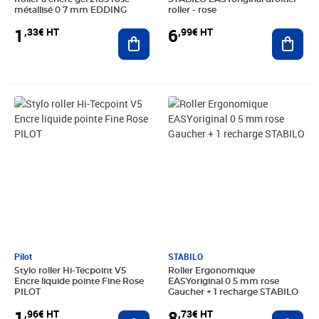
métallisé 0 7 mm EDDING
roller - rose
1
6
,33€ HT
,99€ HT
Ajouter au panier
Ajout
Prix 1,96€ HT
Prix 8,73€ HT
Pilot
STABILO
Stylo roller Hi-Tecpoint V5
Roller Ergonomique
Encre liquide pointe Fine Rose
EASYoriginal 0 5 mm rose
PILOT
Gaucher + 1 recharge STABILO
1
8
,96€ HT
,73€ HT
Ajouter au panier
Ajout