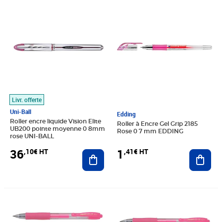
Prix 36,10€ HT
Prix 1,41€ HT
Livr. offerte
Uni-Ball
Edding
Roller encre liquide Vision Elite
Roller à Encre Gel Grip 2185
UB200 pointe moyenne 0 8mm
Rose 0 7 mm EDDING
rose UNI-BALL
1
36
,41€ HT
,10€ HT
Ajout
Ajouter au panier
Prix 11,73€ HT
Prix 10,14€ HT