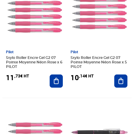
Pilot
Pilot
Stylo Roller Encre Gel G2 07
Stylo Roller Encre Gel G2 07
Pointe Moyenne Néon Rose x 6
Pointe Moyenne Néon Rose x 5
PILOT
PILOT
11
10
,73€ HT
,14€ HT
Ajouter au panier
Ajout
Prix 6,27€ HT
Prix 2,86€ HT