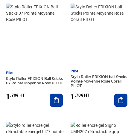
Prix 1,70€ HT
Prix 1,70€ HT
Pilot
Pilot
Stylo Roller FRIXION ball Sticks
Stylo Roller FRIXION Ball Sticks
Pointe Moyenne Rose Corail
07 Pointe Moyenne Rose PILOT
PILOT
1
1
,70€ HT
,70€ HT
Ajouter au panier
Ajout
Prix 24,98€ HT
Prix barré 1,87€ HT
Prix 1,31€ HT