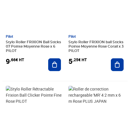
Pilot
Pilot
Stylo Roller FRIXION Ball Sticks
Stylo Roller FRIXION ball Sticks
07 Pointe Moyenne Rose x 6
Pointe Moyenne Rose Corail x 3
PILOT
PILOT
9
5
,66€ HT
,25€ HT
Ajouter au panier
Ajout
Prix 2,86€ HT
Prix 4,81€ HT