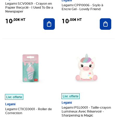
Legami
Legami SCV0069 - Crayon en
Legami CPP0006 - Stylo à
Papier Recyclé - I Used To Be a
Encre Gel - Lovely Friend
Newspaper
10
10
,00€ HT
,00€ HT
Ajouter au panier
Ajout
Prix 10,00€ HT
Prix 10,00€ HT
Livr. offerte
Livr. offerte
Legami
Legami
Legami PSL0001 - Taille-crayon
Legami CTICE0001 - Roller de
Lumineux Avec Réservoir -
Correction
Sharpening is Magic