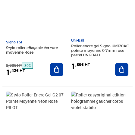
Uni-Ball
Signo TSI
Roller encre gel Signo UM120AC
Stylo roller effaçable écriture
pointe moyenne 0 7mm rose
moyenne Rose
pastel UNI-BALL
1
,86€ HT
2,03€ HT
Ajouter au panier
Ajout
-30%
1
,42€ HT
Prix 3,86€ HT
Prix 8,73€ HT