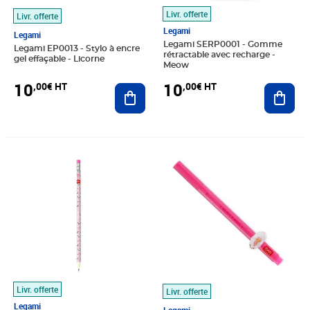
Livr. offerte
Livr. offerte
Legami
Legami
Legami SERP0001 - Gomme
Legami EP0013 - Stylo à encre
rétractable avec recharge -
gel effaçable - Licorne
Meow
10
10
,00€ HT
,00€ HT
Ajouter au panier
Ajout
Prix 10,00€ HT
Prix 10,00€ HT
Livr. offerte
Livr. offerte
Legami