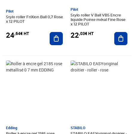
Pilot
Pilot
Stylo roller V Ball VB5 Encre
Stylo roller FriXion Ball 0,7 Rose
liquide Pointe métal Fine Rose
x 12 PILOT
x 12 PILOT
24
22
,64€ HT
,03€ HT
Ajouter au panier
Ajout
Prix 1,33€ HT
Prix 6,99€ HT
Edding
STABILO
Roller à encre gel 2185 rose
STABILO EASYoriginal droitier -