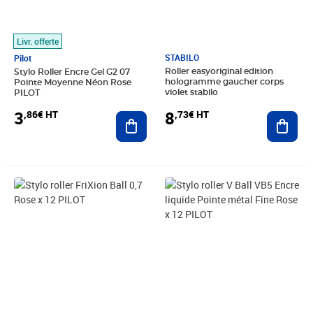
Livr. offerte
STABILO
Pilot
Roller easyoriginal edition
Stylo Roller Encre Gel G2 07
hologramme gaucher corps
Pointe Moyenne Néon Rose
violet stabilo
PILOT
8
3
,73€ HT
,86€ HT
Ajout
Ajouter au panier
Prix 24,64€ HT
Prix 22,03€ HT