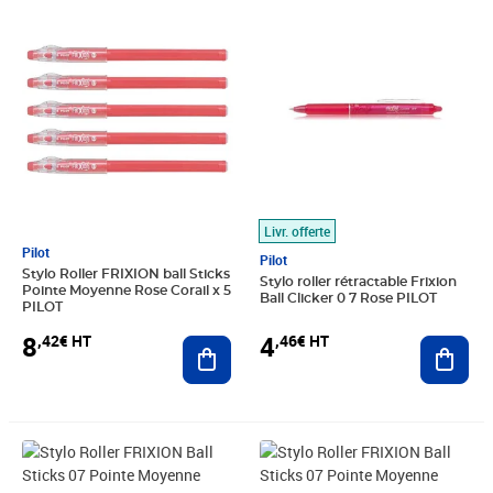
Prix 8,42€ HT
Prix 4,46€ HT
Livr. offerte
Pilot
Pilot
Stylo Roller FRIXION ball Sticks
Stylo roller rétractable Frixion
Pointe Moyenne Rose Corail x 5
Ball Clicker 0 7 Rose PILOT
PILOT
4
8
,46€ HT
,42€ HT
Ajout
Ajouter au panier
Prix 5,25€ HT
Prix 8,42€ HT