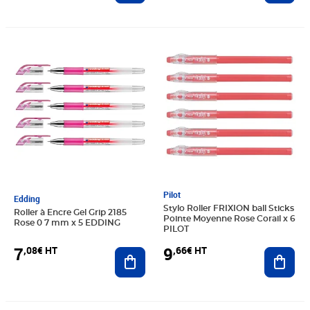
Prix 7,08€ HT
Prix 9,66€ HT
Pilot
Edding
Stylo Roller FRIXION ball Sticks
Roller à Encre Gel Grip 2185
Pointe Moyenne Rose Corail x 6
Rose 0 7 mm x 5 EDDING
PILOT
7
9
,08€ HT
,66€ HT
Ajouter au panier
Ajout