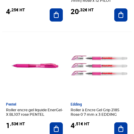
7mm) Rose x 12 PILOT
4
20
,25€ HT
,32€ HT
Ajouter au panier
Ajout
Prix 1,53€ HT
Prix 4,51€ HT
Pentel
Edding
Roller encre gel liquide EnerGel-
Roller à Encre Gel Grip 2185
X BL107 rose PENTEL
Rose 0 7 mm x 3 EDDING
1
4
,53€ HT
,51€ HT
Ajouter au panier
Ajout