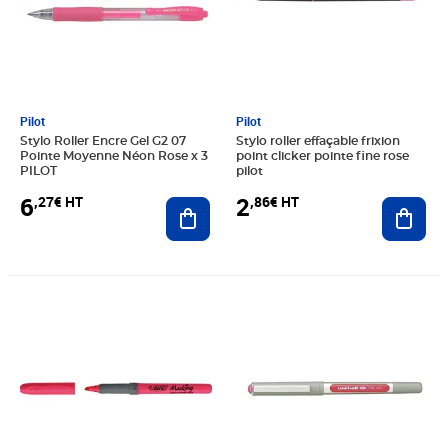
Pilot
Pilot
Stylo Roller Encre Gel G2 07
Stylo roller effaçable frixion
Pointe Moyenne Néon Rose x 3
point clicker pointe fine rose
PILOT
pilot
6
2
,27€ HT
,86€ HT
Ajouter au panier
Ajout
Prix 1,40€ HT
Prix 3,68€ HT