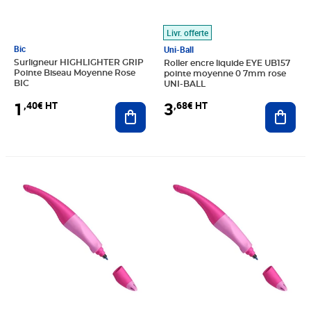
Livr. offerte
Bic
Uni-Ball
Surligneur HIGHLIGHTER GRIP
Roller encre liquide EYE UB157
Pointe Biseau Moyenne Rose
pointe moyenne 0 7mm rose
BIC
UNI-BALL
1
3
,40€ HT
,68€ HT
Ajouter au panier
Ajout
Prix 6,21€ HT
Prix 16,39€ HT