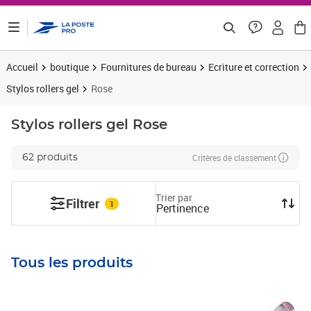
ontenu de la page
Accueil
boutique
Fournitures de bureau
Ecriture et correction
Stylos rollers gel
Rose
Stylos rollers gel
Rose
Critères de classement
62 produits
Trier par
Filtrer
1
Pertinence
Tous les produits
Prix 25,76€ HT
Prix 43,92€ HT