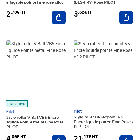
effaçable pointe fine rose pilot
(BLS-FR7) Rose PILOT
2
3
,70€ HT
,62€ HT
Ajouter au panier
Ajout
Prix 4,06€ HT
Prix 21,17€ HT
Livr. offerte
Pilot
Pilot
Stylo roller Hi-Tecpoint V5
Stylo roller V Ball VB5 Encre
Encre liquide pointe Fine Rose x
liquide Pointe métal Fine Rose
12 PILOT
PILOT
21
4
,17€ HT
,06€ HT
Ajout
Ajouter au panier