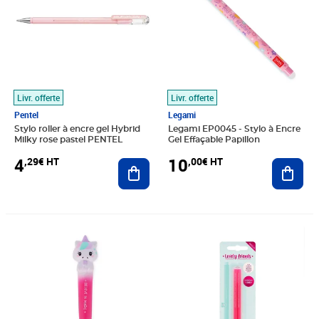
Livr. offerte
Livr. offerte
Pentel
Legami
Stylo roller à encre gel Hybrid
Legami EP0045 - Stylo à Encre
Milky rose pastel PENTEL
Gel Effaçable Papillon
4
10
,29€ HT
,00€ HT
Ajouter au panier
Ajout
Prix 10,00€ HT
Prix 8,15€ HT