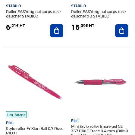
STABILO
STABILO
Roller EASYoriginal corps rose
Roller EASYoriginal corps rose
gaucher STABILO
gaucher x 3 STABILO
6
16
,21€ HT
,39€ HT
Ajouter au panier
Ajout
Prix 4,25€ HT
Prix 20,32€ HT
Livr. offerte
Pilot
Pilot
Mini Stylo roller Encre gel G2
Stylo roller FriXion Ball 0,7 Rose
XS7 PIXIE Tracé 0 4 mm (Bille 0
PILOT