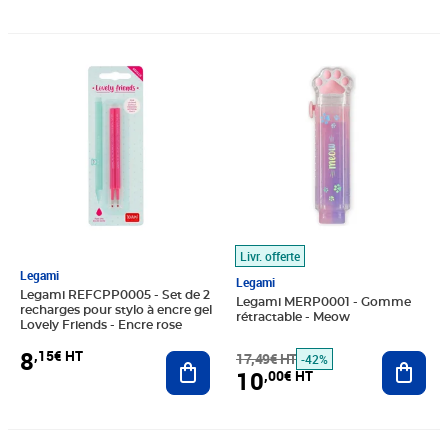
Prix 8,15€ HT
Prix barré 17,49€ HT
Prix 10,00€ HT
Livr. offerte
Legami
Legami
Legami REFCPP0005 - Set de 2
Legami MERP0001 - Gomme
recharges pour stylo à encre gel
rétractable - Meow
Lovely Friends - Encre rose
8
,15€ HT
17,49€ HT
Ajout
Ajouter au panier
-42%
10
,00€ HT