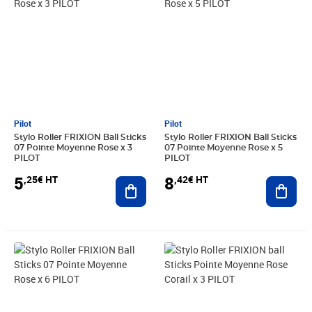
Pilot
Pilot
Stylo Roller FRIXION Ball Sticks
Stylo Roller FRIXION Ball Sticks
07 Pointe Moyenne Rose x 3
07 Pointe Moyenne Rose x 5
PILOT
PILOT
5
8
,25€ HT
,42€ HT
Ajouter au panier
Ajout
Prix 9,66€ HT
Prix 5,25€ HT