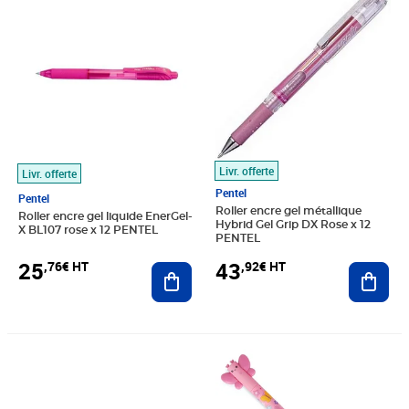
Livr. offerte
Livr. offerte
Pentel
Pentel
Roller encre gel métallique
Roller encre gel liquide EnerGel-
Hybrid Gel Grip DX Rose x 12
X BL107 rose x 12 PENTEL
PENTEL
25
43
,76€ HT
,92€ HT
Ajouter au panier
Ajout
Prix 4,29€ HT
Prix 10,00€ HT