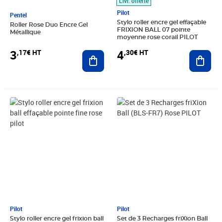
Livr. offerte
Pilot
Pentel
Stylo roller encre gel effaçable
Roller Rose Duo Encre Gel
FRIXION BALL 07 pointe
Métallique
moyenne rose corail PILOT
3
4
,17€ HT
,30€ HT
Ajouter au panier
Ajout
Prix 2,70€ HT
Prix 3,62€ HT
Pilot
Pilot
Stylo roller encre gel frixion ball
Set de 3 Recharges friXion Ball