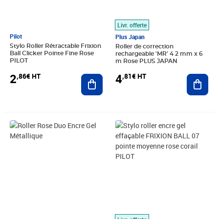
Livr. offerte
Pilot
Plus Japan
Stylo Roller Rétractable Frixion
Roller de correction
Ball Clicker Pointe Fine Rose
rechargeable 'MR' 4 2 mm x 6
PILOT
m Rose PLUS JAPAN
2
4
,86€ HT
,81€ HT
Ajouter au panier
Ajout
Prix 3,17€ HT
Prix 4,30€ HT