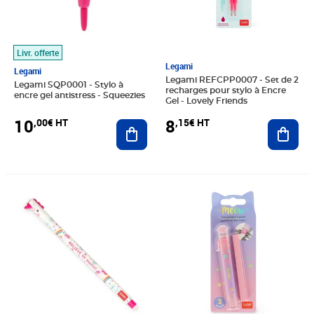
Livr. offerte
Legami
Legami
Legami REFCPP0007 - Set de 2
Legami SQP0001 - Stylo à
recharges pour stylo à Encre
encre gel antistress - Squeezies
Gel - Lovely Friends
10
8
,00€ HT
,15€ HT
Ajouter au panier
Ajout
Prix 10,00€ HT
Prix 10,00€ HT