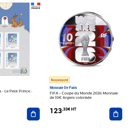
Prix 123,33€ HT
Nouveauté
Monnaie De Paris
 - Le Petit Prince -
FIFA – Coupe du Monde 2026 Monnaie
de 10€ Argent colorisée
123
,33€ HT
Ajoute
Ajouter au panier