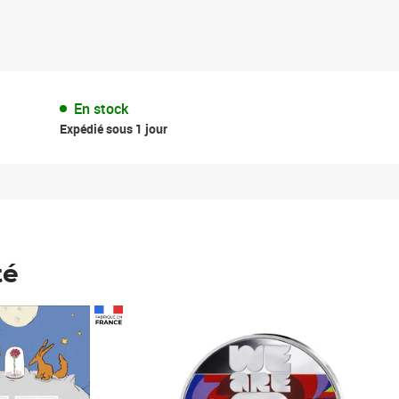
En stock
Expédié sous 1 jour
té
Prix 123,33€ HT