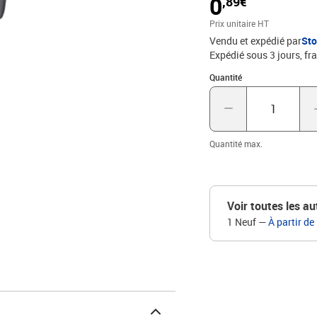
0
,89€
Prix unitaire HT
Vendu et expédié par
St
Expédié sous 3 jours, fra
Quantité : 1
Quantité
Quantité max.
Voir toutes les au
1 Neuf
—
À partir de