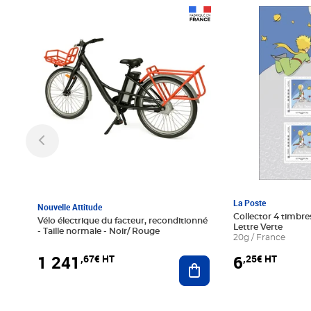
Prix 1 241,67€ HT
Prix 6,25€ HT
La Poste
Nouvelle Attitude
Collector 4 timbres
Vélo électrique du facteur, reconditionné
Lettre Verte
- Taille normale - Noir/ Rouge
20g / France
1 241
6
,67€ HT
,25€ HT
Ajouter au panier