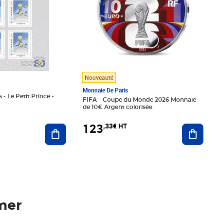
Nouveauté
Monnaie De Paris
 - Le Petit Prince -
FIFA – Coupe du Monde 2026 Monnaie
de 10€ Argent colorisée
123
,33€ HT
Ajoute
Ajouter au panier
mer