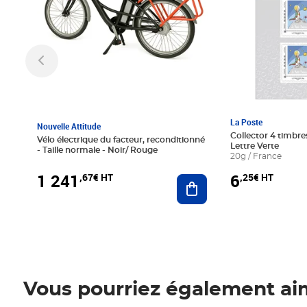
La Poste
Nouvelle Attitude
Collector 4 timbres
Vélo électrique du facteur, reconditionné
Lettre Verte
- Taille normale - Noir/ Rouge
20g / France
1 241
6
,67€ HT
,25€ HT
Ajouter au panier
Vous pourriez également ai