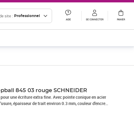
e site :
Professionnel
AIDE
SE CONNECTER
PANIER
Prix 10,00€ HT
Topball 845 03 rouge SCHNEIDER
 pour une écriture extra fine. Avec pointe conique en acier
l'usure, épaisseur de trait environ 0.3 mm, couleur d'encre
 peut rester ouvert pendant 2-3 jours sans sécher. Les
PP anti-évaporation pour une longue capacité de stockage