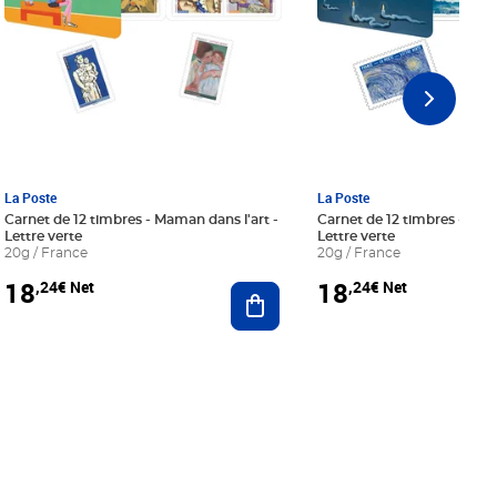
La Poste
La Poste
Carnet de 12 timbres - Maman dans l'art -
Carnet de 12 timbres - Le bl
Lettre verte
Lettre verte
20g / France
20g / France
18
18
,24€ Net
,24€ Net
r au panier
Ajouter au panier