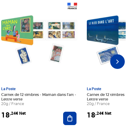
Prix 18,24€ Net
Prix 18,24€ Net
La Poste
La Poste
Carnet de 12 timbres - Maman dans l'art -
Carnet de 12 timbres - Le bl
Lettre verte
Lettre verte
20g / France
20g / France
18
18
,24€ Net
,24€ Net
r au panier
Ajouter au panier