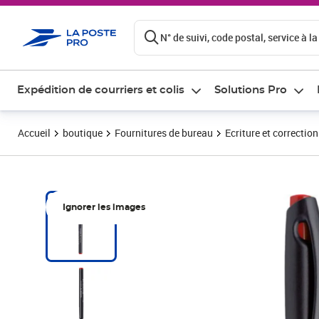
ontenu de la page
N° de suivi, code postal, service à la
Expédition de courriers et colis
Solutions Pro
Accueil
boutique
Fournitures de bureau
Ecriture et correction
Ignorer les images