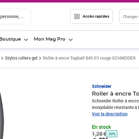
 personne, ...
Changer d
Accès rapides
Boutique
Mon Mag Pro
Stylos rollers gel
Roller à encre Topball 845 03 rouge SCHNEIDER
Prix barré 1,28 €
Prix 0,89€
Schneider
Roller à encre 
Schneider Roller à encre
inoxydable résistante à 
rouge. Le modèle cap-off
Voir la description
composants de corps en 
En stock
d'encre.
1,28 €
-30%