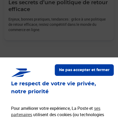
Les secrets d’une politique de retour
efficace
Enjeux, bonnes pratiques, tendances : grâce à une politique
de retour efficace, restez compétitif dans le monde du
commerce en ligne.
Ne pas accepter et fermer
Nos engagements
Le respect de votre vie privée,
Proche de vous
Localiser un bureau de poste
notre priorité
Paiements 100% sécurisés
Pour améliorer votre expérience, La Poste et
ses
partenaires
utilisent des cookies (ou technologies