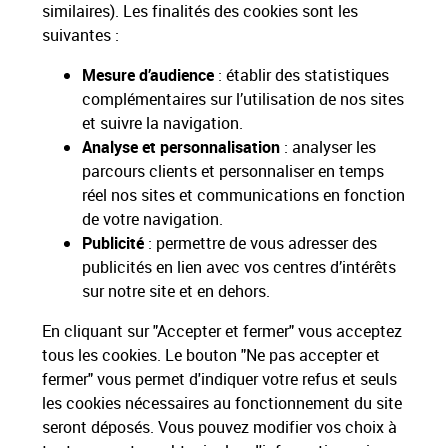
similaires). Les finalités des cookies sont les
Livraison gratuite
suivantes :
Hors livres et hors produits marketplace
Mesure d’audience
: établir des statistiques
complémentaires sur l’utilisation de nos sites
Toutes nos apps
Applications La Poste
et suivre la navigation.
Analyse et personnalisation
: analyser les
parcours clients et personnaliser en temps
réel nos sites et communications en fonction
de votre navigation.
Restons connectés
Publicité
: permettre de vous adresser des
publicités en lien avec vos centres d’intérêts
Services Pros
sur notre site et en dehors.
En cliquant sur "Accepter et fermer" vous acceptez
Envois Courrier
tous les cookies. Le bouton "Ne pas accepter et
fermer" vous permet d'indiquer votre refus et seuls
Expéditions de Colis
les cookies nécessaires au fonctionnement du site
seront déposés. Vous pouvez modifier vos choix à