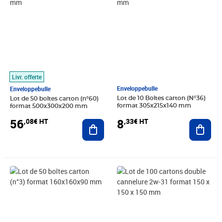
Livr. offerte
Enveloppebulle
Enveloppebulle
Lot de 10 Boîtes carton (N°36)
Lot de 50 boîtes carton (n°60)
format 305x215x140 mm
format 500x300x200 mm
8
56
,33€ HT
,08€ HT
Ajout
Ajouter au panier
Prix 19,67€ HT
Prix 60,25€ HT