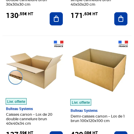
double cannelure brun
simple cannelure brun
30x30x30 cm
40x50x20 cm
130
171
,55€ HT
,63€ HT
Ajouter au panier
Ajout
Prix 137,59€ HT
Prix 430,08€ HT
Livr. offerte
Livr. offerte
Bulteau Systems
Bulteau Systems
Caisses carton – Lot de 20
Demi-caisses carton – Lot de 1
double cannelure brun
brun 100x120x100 cm
40x40x34 cm
,59€ HT
,08€ HT
Ajouter au panier
Ajout