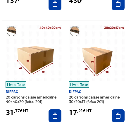
137
430
Prix 31,77€ HT
Prix 17,21€ HT
Livr. offerte
Livr. offerte
DIFPAC
DIFPAC
20 cartons caisse américaine
20 cartons caisse américaine
40x40x20 (fefco 201)
30x20x17 (fefco 201)
31
17
,77€ HT
,21€ HT
Ajouter au panier
Ajout