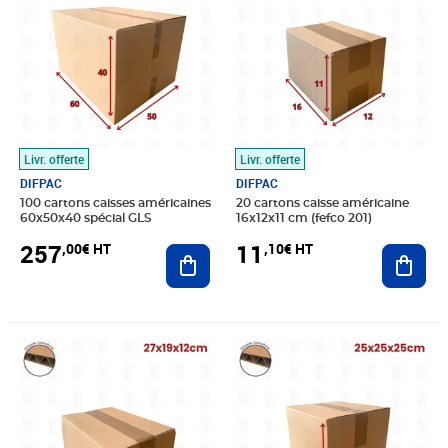
Livr. offerte
Livr. offerte
DIFPAC
DIFPAC
100 cartons caisses américaines
20 cartons caisse américaine
60x50x40 spécial GLS
16x12x11 cm (fefco 201)
257
11
,00€ HT
,10€ HT
Ajouter au panier
Ajout
Prix 16,19€ HT
Prix 19,84€ HT