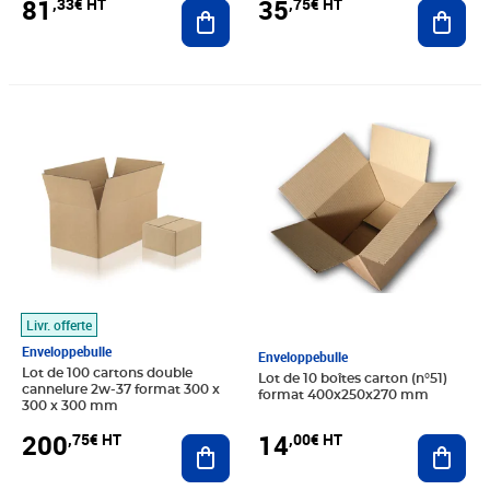
35
81
,75€ HT
,33€ HT
Ajout
Ajouter au panier
Prix 200,75€ HT
Prix 14,00€ HT
Livr. offerte
Enveloppebulle
Enveloppebulle
Lot de 100 cartons double
Lot de 10 boîtes carton (n°51)
cannelure 2w-37 format 300 x
format 400x250x270 mm
300 x 300 mm
14
200
,00€ HT
,75€ HT
Ajout
Ajouter au panier