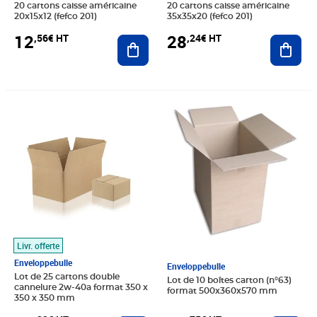
20 cartons caisse américaine
20 cartons caisse américaine
20x15x12 (fefco 201)
35x35x20 (fefco 201)
12
28
,56€ HT
,24€ HT
Ajouter au panier
Ajout
Prix 81,33€ HT
Prix 35,75€ HT
Livr. offerte
Enveloppebulle
Enveloppebulle
Lot de 25 cartons double
Lot de 10 boîtes carton (n°63)
cannelure 2w-40a format 350 x
format 500x360x570 mm
350 x 350 mm