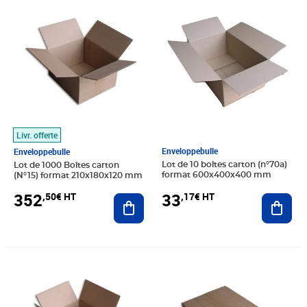
Prix 352,50€ HT
Prix 33,17€ HT
Livr. offerte
Enveloppebulle
Enveloppebulle
Lot de 10 boîtes carton (n°70a)
Lot de 1000 Boîtes carton
format 600x400x400 mm
(N°15) format 210x180x120 mm
33
352
,17€ HT
,50€ HT
Ajout
Ajouter au panier
Prix 374,83€ HT
Prix 17,50€ HT