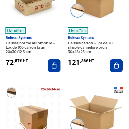
Livr. offerte
Livr. offerte
Bulteau Systems
Bulteau Systems
Caisses norme automobile –
Caisses carton – Lot de 20
Lot de 100 carton brun
simple cannelure brun
20x30x12.5 cm
30x45x25 cm
72
121
,57€ HT
,36€ HT
Ajouter au panier
Ajout
Prix 12,73€ HT
Prix 107,67€ HT