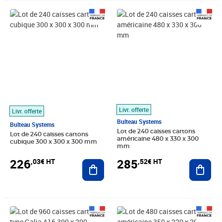
Prix 226,03€ HT
Prix 285,52€ HT
Livr. offerte
Livr. offerte
Bulteau Systems
Bulteau Systems
Lot de 240 caisses cartons
Lot de 240 caisses cartons
américaine 480 x 330 x 300
cubique 300 x 300 x 300 mm
mm
226
285
,03€ HT
,52€ HT
Ajouter au panier
Ajout
Prix 332,28€ HT
Prix 279,64€ HT