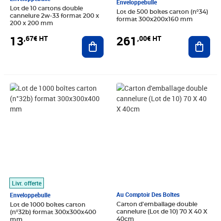
Enveloppebulle
Lot de 10 cartons double
Lot de 500 boîtes carton (n°34)
cannelure 2w-33 format 200 x
format 300x200x160 mm
200 x 200 mm
261
13
,00€ HT
,67€ HT
Ajout
Ajouter au panier
Prix 1 142,42€ HT
Prix 33,33€ HT
Livr. offerte
Au Comptoir Des Boîtes
Enveloppebulle
Carton d'emballage double
Lot de 1000 boîtes carton
cannelure (Lot de 10) 70 X 40 X
(n°32b) format 300x300x400
40cm
mm