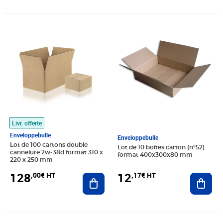
Prix 128,00€ HT
Prix 12,17€ HT
Livr. offerte
Enveloppebulle
Enveloppebulle
Lot de 100 cartons double
Lot de 10 boîtes carton (n°52)
cannelure 2w-38d format 310 x
format 400x300x80 mm
220 x 250 mm
12
128
,17€ HT
,00€ HT
Ajout
Ajouter au panier