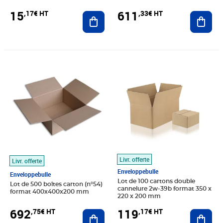
15
611
,17€ HT
,33€ HT
Ajouter au panier
Ajout
Prix 692,75€ HT
Prix 119,17€ HT
Livr. offerte
Livr. offerte
Enveloppebulle
Enveloppebulle
Lot de 100 cartons double
Lot de 500 boîtes carton (n°54)
cannelure 2w-39b format 350 x
format 400x400x200 mm
220 x 200 mm
692
119
,75€ HT
,17€ HT
Ajouter au panier
Ajout