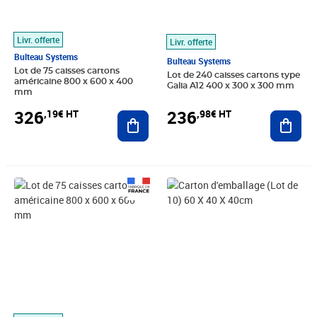
Livr. offerte
Livr. offerte
Bulteau Systems
Bulteau Systems
Lot de 75 caisses cartons
Lot de 240 caisses cartons type
américaine 800 x 600 x 400
Galia A12 400 x 300 x 300 mm
mm
326
236
,19€ HT
,98€ HT
Ajouter au panier
Ajout
Prix 352,62€ HT
Prix 29,16€ HT