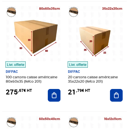
Prix 275,67€ HT
Prix 21,79€ HT
Livr. offerte
Livr. offerte
DIFPAC
DIFPAC
100 cartons caisse américaine
20 cartons caisse américaine
80x60x35 (fefco 201)
35x22x20 (fefco 201)
275
21
,67€ HT
,79€ HT
Ajouter au panier
Ajout
Prix 257,00€ HT
Prix 11,10€ HT