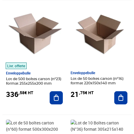
Prix 336,58€ HT
Prix 21,75€ HT
Livr. offerte
Enveloppebulle
Enveloppebulle
Lot de 50 boîtes carton (n°16)
Lot de 500 boîtes carton (n°23)
format 220x150x140 mm
format 255x255x200 mm
21
336
,75€ HT
,58€ HT
Ajout
Ajouter au panier
Prix 56,08€ HT
Prix 8,33€ HT