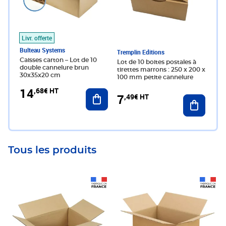
Livr. offerte
Bulteau Systems
Tremplin Editions
Caisses carton – Lot de 10
Lot de 10 boites postales à
double cannelure brun
tirettes marrons : 250 x 200 x
30x35x20 cm
100 mm petite cannelure
14
,68€ HT
Ajouter au panier
7
,49€ HT
Ajouter 
Tous les produits
Prix 72,57€ HT
Prix 121,36€ HT