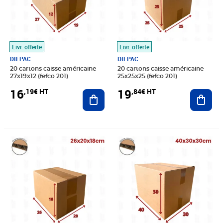
Livr. offerte
Livr. offerte
DIFPAC
DIFPAC
20 cartons caisse américaine
20 cartons caisse américaine
27x19x12 (fefco 201)
25x25x25 (fefco 201)
16
19
,19€ HT
,84€ HT
Ajouter au panier
Ajout
Prix 18,43€ HT
Prix 32,44€ HT