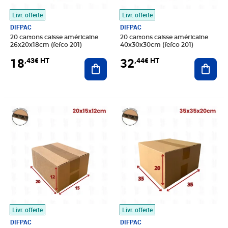
Livr. offerte
Livr. offerte
DIFPAC
DIFPAC
20 cartons caisse américaine
20 cartons caisse américaine
26x20x18cm (fefco 201)
40x30x30cm (fefco 201)
18
32
,43€ HT
,44€ HT
Ajouter au panier
Ajout
Prix 12,56€ HT
Prix 28,24€ HT
Livr. offerte
Livr. offerte
DIFPAC
DIFPAC