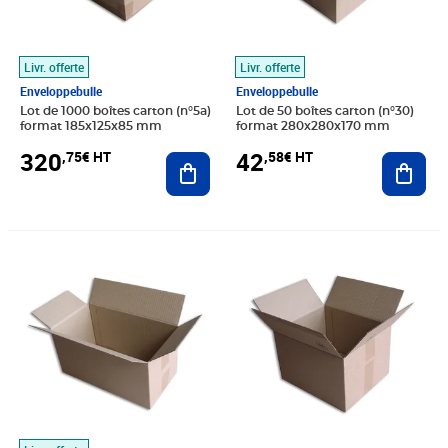
Livr. offerte
Livr. offerte
Enveloppebulle
Enveloppebulle
Lot de 1000 boîtes carton (n°5a)
Lot de 50 boîtes carton (n°30)
format 185x125x85 mm
format 280x280x170 mm
320
42
,75€ HT
,58€ HT
Ajouter au panier
Ajout
Prix 60,25€ HT
Prix 10,33€ HT