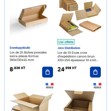
Livr. offerte
Enveloppebulle
Jeco Distribution
Lot de 25 Boîtes postales
Lot de 10 Etuis croix
extra-plates format
d’expédition carton brun
180x130x45 mm
330×250 épaisseur 10 à 60
mm
8
24
,83€ HT
,99€ HT
Ajouter au panier
Ajouter 
Prix 14,68€ HT
Prix 7,49€ HT