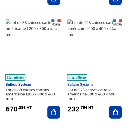
Prix 670,38€ HT
Prix 232,79€ HT
Livr. offerte
Livr. offerte
Bulteau Systems
Bulteau Systems
Lot de 88 caisses cartons
Lot de 125 caisses cartons
américaine 1200 x 800 x 400
américaine 600 x 400 x 400
mm
mm
670
232
,38€ HT
,79€ HT
Ajouter au panier
Ajout