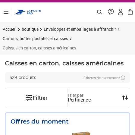
ontenu de la page
Accueil
boutique
Enveloppes et emballages à affranchir
Cartons, boîtes postales et caisses
Caisses en carton, caisses américaines
Caisses en carton, caisses américaines
Critères de classement
529 produits
Trier par
Filtrer
Pertinence
Offres du moment
Prix 8,83€ HT
Prix 24,99€ HT