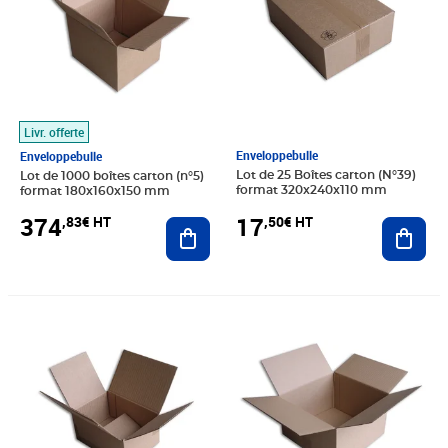
Livr. offerte
Enveloppebulle
Enveloppebulle
Lot de 25 Boîtes carton (N°39)
Lot de 1000 boîtes carton (n°5)
format 320x240x110 mm
format 180x160x150 mm
17
374
,50€ HT
,83€ HT
Ajout
Ajouter au panier
Prix 320,75€ HT
Prix 42,58€ HT