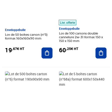
Livr. offerte
Enveloppebulle
Enveloppebulle
Lot de 100 cartons double
Lot de 50 boîtes carton (n°3)
cannelure 2w-31 format 150 x
format 160x160x90 mm
150 x 150 mm
19
60
,67€ HT
,25€ HT
Ajouter au panier
Ajout
Prix 189,00€ HT
Prix 11,42€ HT