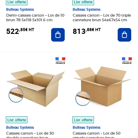
Livr. offerte
Livr. offerte
Bulteau Systems
Bulteau Systems
Demi-caisses carton – Lot de 10
Caisses carton – Lot de 70 triple
brun 78 5x118 5x101 6 cm
cannelure brun 54x67x54 cm
522
813
,85€ HT
,88€ HT
Ajouter au panier
Ajout
Prix 130,55€ HT
Prix 171,63€ HT
Livr. offerte
Livr. offerte
Bulteau Systems
Bulteau Systems
Caisses carton – Lot de 30
Caisses carton – Lot de 50