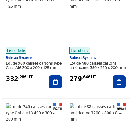
Livr. offerte
Livr. offerte
Bulteau Systems
Bulteau Systems
Lot de 960 caisses cartons type
Lot de 480 caisses cartons
Galia A16 300 x 200 x 125 mm
américaine 350 x 220 x 200 mm
332
279
,28€ HT
,64€ HT
Ajouter au panier
Ajout
Prix 210,37€ HT
Prix 917,67€ HT