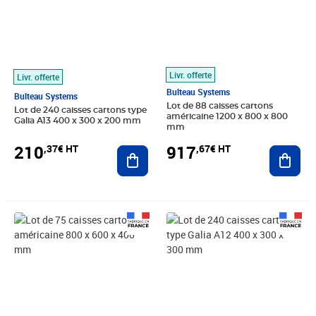
Livr. offerte
Livr. offerte
Bulteau Systems
Bulteau Systems
Lot de 88 caisses cartons
Lot de 240 caisses cartons type
américaine 1200 x 800 x 800
Galia A13 400 x 300 x 200 mm
mm
210
917
,37€ HT
,67€ HT
Ajouter au panier
Ajout
Prix 326,19€ HT
Prix 236,98€ HT