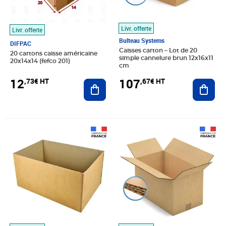
Livr. offerte
Livr. offerte
Bulteau Systems
DIFPAC
Caisses carton – Lot de 20
20 cartons caisse américaine
simple cannelure brun 12x16x11
20x14x14 (fefco 201)
cm
12
107
,73€ HT
,67€ HT
Ajouter au panier
Ajout
Prix 522,85€ HT
Prix 813,88€ HT