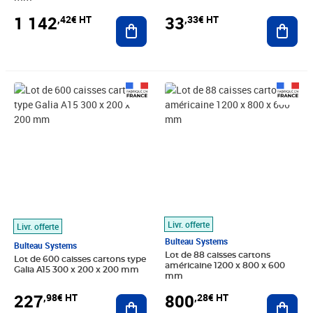
33
1 142
,33€ HT
,42€ HT
Ajout
Ajouter au panier
Prix 227,98€ HT
Prix 800,28€ HT
Livr. offerte
Livr. offerte
Bulteau Systems
Bulteau Systems
Lot de 88 caisses cartons
Lot de 600 caisses cartons type
américaine 1200 x 800 x 600
Galia A15 300 x 200 x 200 mm
mm
227
800
,98€ HT
,28€ HT
Ajouter au panier
Ajout