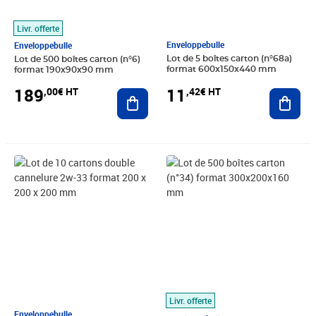
Livr. offerte
Enveloppebulle
Enveloppebulle
Lot de 5 boîtes carton (n°68a)
Lot de 500 boîtes carton (n°6)
format 600x150x440 mm
format 190x90x90 mm
11
189
,42€ HT
,00€ HT
Ajout
Ajouter au panier
Prix 13,67€ HT
Prix 261,00€ HT
Livr. offerte
Enveloppebulle