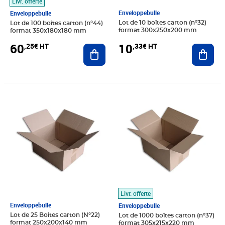
Livr. offerte
Enveloppebulle
Enveloppebulle
Lot de 10 boîtes carton (n°32)
Lot de 100 boîtes carton (n°44)
format 300x250x200 mm
format 350x180x180 mm
10
60
,33€ HT
,25€ HT
Ajout
Ajouter au panier
Prix 15,17€ HT
Prix 611,33€ HT
Livr. offerte
Enveloppebulle
Enveloppebulle
Lot de 25 Boîtes carton (N°22)
Lot de 1000 boîtes carton (n°37)
format 250x200x140 mm
format 305x215x220 mm