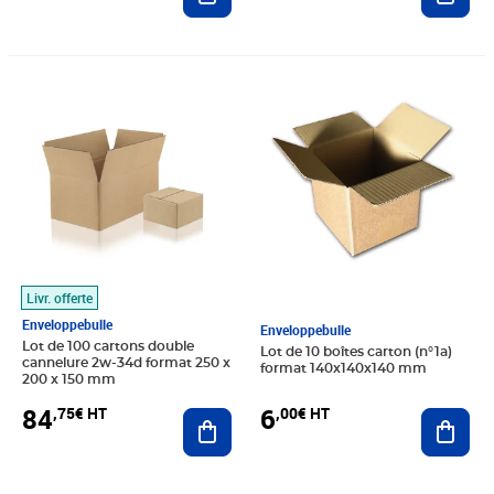
Prix 84,75€ HT
Prix 6,00€ HT
Livr. offerte
Enveloppebulle
Enveloppebulle
Lot de 100 cartons double
Lot de 10 boîtes carton (n°1a)
cannelure 2w-34d format 250 x
format 140x140x140 mm
200 x 150 mm
6
84
,00€ HT
,75€ HT
Ajout
Ajouter au panier