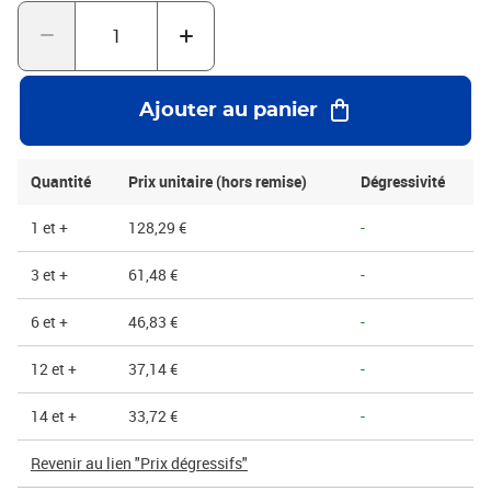
inférieurs, permet un montage instantané et une fermeture
sécurisée.Livrée à plat pour un gain d'espace maximal, cette caisse
se déploie en un clin d'œil, rationalisant ainsi votre processus
d'emballage. Ses dimensions la rendent particulièrement adaptée
aux objets de taille moyenne, aux articles e-commerce, ou pour
Ajouter au panier
l'organisation efficace en entrepôt.
Quantité
Prix unitaire (hors remise)
Dégressivité
1 et +
128,29 €
-
3 et +
61,48 €
-
6 et +
46,83 €
-
12 et +
37,14 €
-
14 et +
33,72 €
-
Revenir au lien "Prix dégressifs"