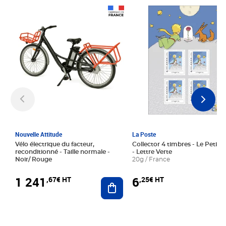
Prix 1 241,67€ HT
Prix 6,25€ HT
Nouvelle Attitude
La Poste
Vélo électrique du facteur,
Collector 4 timbres - Le Petit P
reconditionné - Taille normale -
- Lettre Verte
Noir/ Rouge
20g / France
1 241
6
,67€ HT
,25€ HT
Ajouter au panier