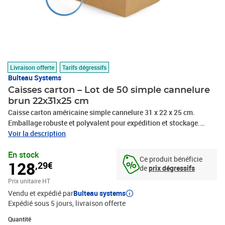
Livraison offerte
Tarifs dégressifs
Bulteau Systems
Caisses carton – Lot de 50 simple cannelure
brun 22x31x25 cm
Caisse carton américaine simple cannelure 31 x 22 x 25 cm.
Emballage robuste et polyvalent pour expédition et stockage.
Idéale pour produits légers à moyens. Montage rapide, livrée à
Voir la description
plat. Recyclable et fabriquée en France.Optimisez vos solutions
En stock
logistiques avec notre caisse carton américaine simple cannelure
Ce produit bénéficie
128
,29€
aux dimensions précises de 31 x 22 x 25 cm. Ce modèle standard
de
prix dégressifs
offre une solution d'emballage économique et efficace pour vos
Prix unitaire HT
produits légers à moyennement lourds.Fabriquée en carton ondulé
Vendu et expédié par
Bulteau systems
simple cannelure, cette caisse allie légèreté et résistance, assurant
Expédié sous 5 jours
livraison offerte
une protection fiable durant le transport et le stockage. Sa
conception américaine classique, avec rabats supérieurs et
Quantité : 1
Quantité