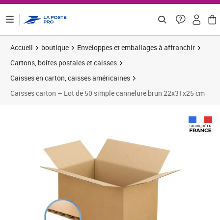
ontenu de la page
Accueil
boutique
Enveloppes et emballages à affranchir
Cartons, boîtes postales et caisses
Caisses en carton, caisses américaines
Caisses carton – Lot de 50 simple cannelure brun 22x31x25 cm
Prix 128,29€