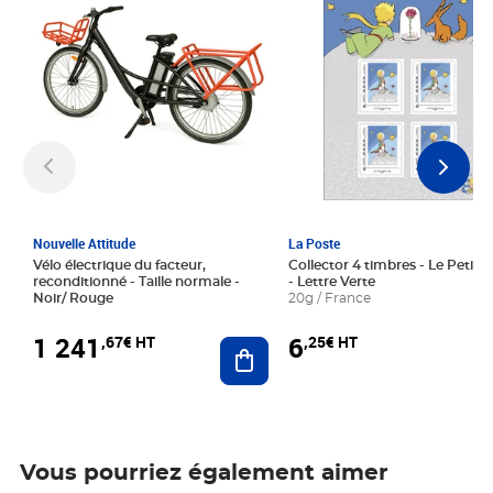
Nouvelle Attitude
La Poste
Vélo électrique du facteur,
Collector 4 timbres - Le Petit P
reconditionné - Taille normale -
- Lettre Verte
Noir/ Rouge
20g / France
1 241
6
,67€ HT
,25€ HT
Ajouter au panier
Vous pourriez également aimer