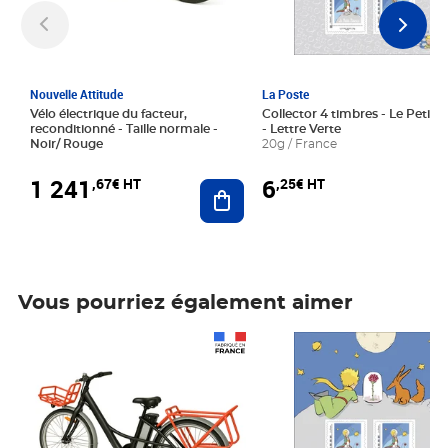
Nouvelle Attitude
La Poste
Vélo électrique du facteur,
Collector 4 timbres - Le Petit P
reconditionné - Taille normale -
- Lettre Verte
Noir/ Rouge
20g / France
1 241
6
,67€ HT
,25€ HT
Ajouter au panier
Vous pourriez également aimer
Prix 1 241,67€ HT
Prix 6,25€ HT