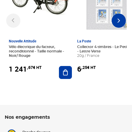
Nouvelle Attitude
La Poste
Vélo électrique du facteur,
Collector 4 timbres - Le Petit P
reconditionné - Taille normale -
- Lettre Verte
Noir/ Rouge
20g / France
1 241
6
,67€ HT
,25€ HT
Ajouter au panier
Nos engagements