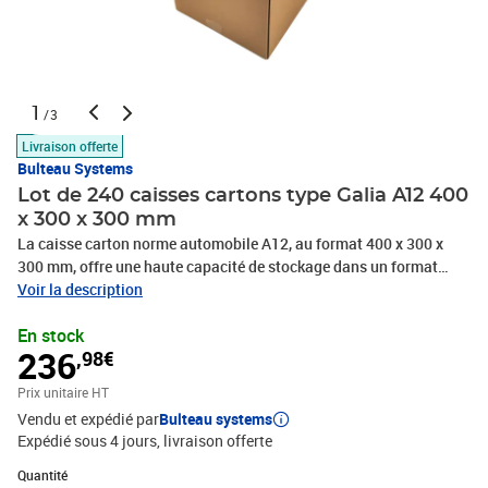
1
/3
Livraison offerte
Bulteau Systems
Lot de 240 caisses cartons type Galia A12 400
x 300 x 300 mm
La caisse carton norme automobile A12, au format 400 x 300 x
300 mm, offre une haute capacité de stockage dans un format
standardisé parfaitement compatible avec les systèmes de
Voir la description
palettisation du secteur industriel.Fabriquée en carton ondulé
En stock
double cannelure BE20, avec fond double encollage (DE), elle
236
,98€
combine robustesse, montage rapide et fiabilité pour vos
expéditions ou stockages intensifs.Livrée à plat pour optimiser
Prix unitaire HT
l’espace, elle est conditionnée à 240 unités par palette (1200 x 800
Vendu et expédié par
Bulteau systems
x 1200 mm).
Expédié sous 4 jours
livraison offerte
Quantité : 1
Quantité