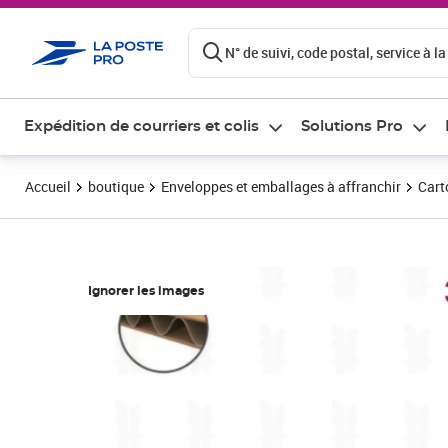
ontenu de la page
N° de suivi, code postal, service à la
Expédition de courriers et colis
Solutions Pro
Accueil
boutique
Enveloppes et emballages à affranchir
Cart
Ignorer les images