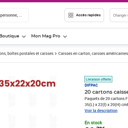
 personne, ...
Changer d
Accès rapides
Boutique
Mon Mag Pro
ons, boîtes postales et caisses
Caisses en carton, caisses américaines
Prix 21,79€
Livraison offerte
DIFPAC
20 cartons caiss
Paquets de 20 cartons F
35(L) x 22(l) x 20(H) c
résistant)PRIX DEGRESS
Voir la description
En stock