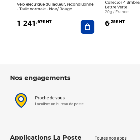
Collector 4 timbres
Vélo électrique du facteur, reconditionné
Lettre Verte
- Taille normale - Noir/ Rouge
20g / France
1 241
6
,67€ HT
,25€ HT
Ajouter au panier
Nos engagements
Proche de vous
Localiser un bureau de poste
Applications La Poste
Toutes nos apps