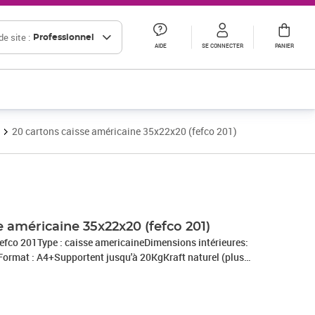
e site :
Professionnel
AIDE
SE CONNECTER
PANIER
20 cartons caisse américaine 35x22x20 (fefco 201)
e américaine 35x22x20 (fefco 201)
efco 201Type : caisse americaineDimensions intérieures:
mFormat : A4+Supportent jusqu'à 20KgKraft naturel (plus
IFS...