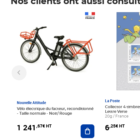
Nos clients ont aussi consul
Prix 1 241,67€ HT
Prix 6,25€ HT
La Poste
Nouvelle Attitude
Collector 4 timbres
Vélo électrique du facteur, reconditionné
Lettre Verte
- Taille normale - Noir/ Rouge
20g / France
1 241
6
,67€ HT
,25€ HT
Ajouter au panier