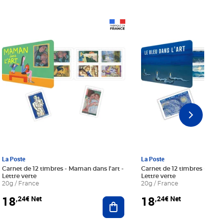
Prix 18,24€ Net
Prix 18,24€ Net
La Poste
La Poste
Carnet de 12 timbres - Maman dans l'art -
Carnet de 12 timbres - Le bl
Lettre verte
Lettre verte
20g / France
20g / France
18
18
,24€ Net
,24€ Net
r au panier
Ajouter au panier