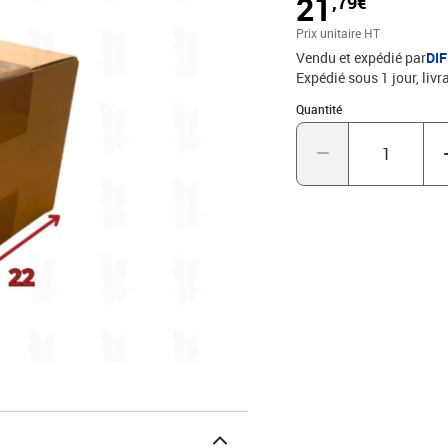
21
,79€
Prix unitaire HT
Vendu et expédié par
DI
Expédié sous 1 jour
livr
Quantité : 1
Quantité