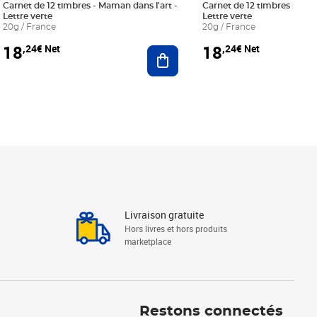
Carnet de 12 timbres - Maman dans l'art -
Carnet de 12 timbres - Le bl
Lettre verte
Lettre verte
20g / France
20g / France
18
18
,24€ Net
,24€ Net
r au panier
Ajouter au panier
Livraison gratuite
Hors livres et hors produits
marketplace
Linkedin
Facebook
Youtube
Restons connectés