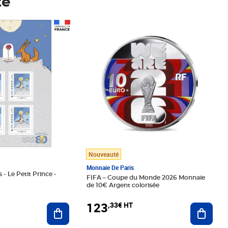
té
Prix 123,33€ HT
Nouveauté
Monnaie De Paris
 - Le Petit Prince -
FIFA – Coupe du Monde 2026 Monnaie
de 10€ Argent colorisée
123
,33€ HT
Ajoute
Ajouter au panier