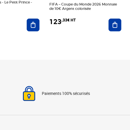
 - Le Petit Prince -
FIFA – Coupe du Monde 2026 Monnaie
de 10€ Argent colorisée
123
,33€ HT
Ajoute
Ajouter au panier
Paiements 100% sécurisés