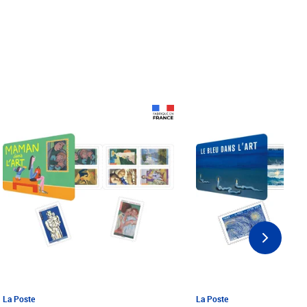
Prix 18,24€ Net
Prix 18,24€ Net
La Poste
La Poste