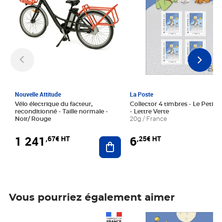
Nouvelle Attitude
La Poste
Vélo électrique du facteur,
Collector 4 timbres - Le Petit P
reconditionné - Taille normale -
- Lettre Verte
Noir/ Rouge
20g / France
1 241
6
,67€ HT
,25€ HT
Ajouter au panier
Vous pourriez également aimer
Prix 1 241,67€ HT
Prix 6,25€ HT