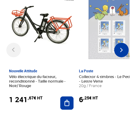
Nouvelle Attitude
La Poste
Vélo électrique du facteur,
Collector 4 timbres - Le Petit P
reconditionné - Taille normale -
- Lettre Verte
Noir/ Rouge
20g / France
1 241
6
,67€ HT
,25€ HT
Ajouter au panier