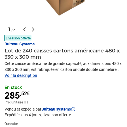
1
/2
Livraison offerte
Bulteau Systems
Lot de 240 caisses cartons américaine 480 x
330 x 300 mm
Cette caisse américaine de grande capacité, aux dimensions 480 x
330 x 300 mm, est fabriquée en carton ondulé double cannelure
qualité BE20, garantissant une solidité et une résistance adaptées
Voir la description
aux besoins industriels et logistiques. Elle offre un volume utile
En stock
important, idéal pour le transport ou le stockage de produits
285
,52€
encombrants. Sa conception robuste assure une bonne tenue à la
charge et une protection fiable des marchandises. Cette caisse
Prix unitaire HT
permet une palettisation optimisée avec 240 unités par palette
Vendu et expédié par
Bulteau systems
(1284 x 818 x 1200 mm), facilitant ainsi la gestion des stocks et le
Expédié sous 4 jours
livraison offerte
transport. Pratique, solide et fonctionnelle, elle répond aux
exigences des professionnels cherchant une solution d’emballage
Quantité : 1
Quantité