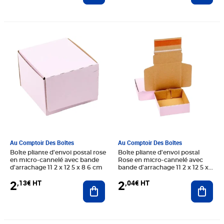
Prix 2,13€ HT
Prix 2,04€ HT
Au Comptoir Des Boîtes
Au Comptoir Des Boîtes
Boîte pliante d'envoi postal rose
Boîte pliante d'envoi postal
en micro-cannelé avec bande
Rose en micro-cannelé avec
d'arrachage 11 2 x 12 5 x 8 6 cm
bande d'arrachage 11 2 x 12 5 x 4
5 cm
2
2
,13€ HT
,04€ HT
Ajouter au panier
Ajout