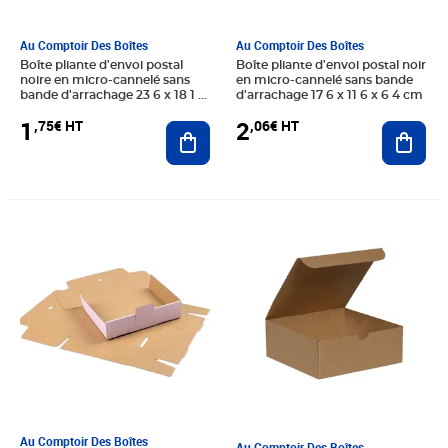
Au Comptoir Des Boîtes
Au Comptoir Des Boîtes
Boîte pliante d'envoi postal
Boîte pliante d'envoi postal noir
noire en micro-cannelé sans
en micro-cannelé sans bande
bande d'arrachage 23 6 x 18 1 x
d'arrachage 17 6 x 11 6 x 6 4 cm
5 4 cm
1
2
,75€ HT
,06€ HT
Ajouter au panier
Ajout
Prix 1,79€ HT
Prix 2,04€ HT
Au Comptoir Des Boîtes
Au Comptoir Des Boîtes