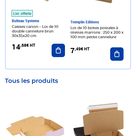
Livr. offerte
Bulteau Systems
Tremplin Editions
Caisses carton – Lot de 10
Lot de 10 boites postales à
double cannelure brun
tirettes marrons : 250 x 200 x
30x35x20 cm
100 mm petite cannelure
14
,68€ HT
Ajouter au panier
7
,49€ HT
Ajouter 
Tous les produits
Prix 1,75€ HT
Prix 2,44€ HT