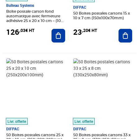
Bulteau Systems
DIFPAC
Boîte postale carton fond
50 Boites postales cartons 15 x
automatique avec fermeture
10 x 7 cm (150x100x70mm)
adhésive 25 x 20 x 10 cm – (100
unités) – Bulteau Systems
126
23
,03€ HT
,20€ HT
Ajouter au panier
Ajout
Prix 32,23€ HT
Prix 51,93€ HT
Livr. offerte
Livr. offerte
DIFPAC
DIFPAC
50 Boites postales cartons 25 x
50 Boites postales cartons 33 x