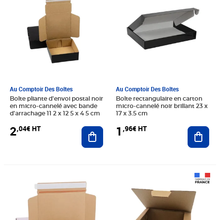
Au Comptoir Des Boîtes
Au Comptoir Des Boîtes
Boîte pliante d'envoi postal noir
Boîte rectangulaire en carton
en micro-cannelé avec bande
micro-cannelé noir brillant 23 x
d'arrachage 11 2 x 12 5 x 4 5 cm
17 x 3.5 cm
2
1
,04€ HT
,96€ HT
Ajouter au panier
Ajout
Prix 2,44€ HT
Prix 52,50€ HT