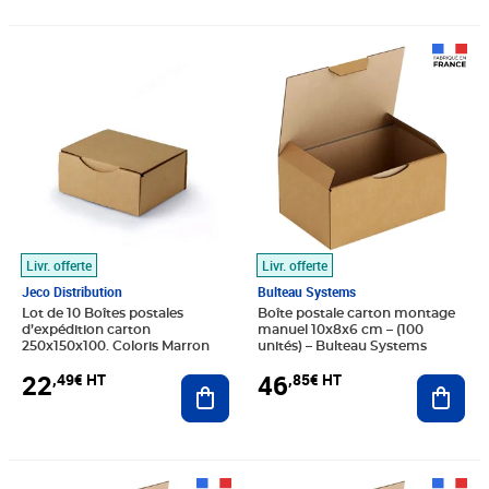
Prix 22,49€ HT
Prix 46,85€ HT
Livr. offerte
Livr. offerte
Jeco Distribution
Bulteau Systems
Lot de 10 Boîtes postales
Boîte postale carton montage
d’expédition carton
manuel 10x8x6 cm – (100
250x150x100. Coloris Marron
unités) – Bulteau Systems
22
46
,49€ HT
,85€ HT
Ajouter au panier
Ajout
Prix 115,37€ HT
Prix 125,68€ HT