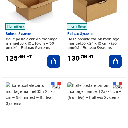
Livr. offerte
Livr. offerte
Bulteau Systems
Bulteau Systems
Boîte postale carton montage
Boîte postale carton montage
manuel 33 x 10 x 10 cm – (50
manuel 30 x 24 x 10 cm – (50
unités) – Bulteau Systems
unités) – Bulteau Systems
125
130
,45€ HT
,76€ HT
Ajouter au panier
Ajout
Prix 132,26€ HT
Prix 111,77€ HT