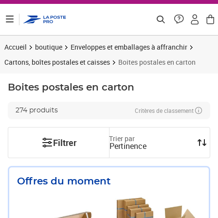
ontenu de la page
Accueil
boutique
Enveloppes et emballages à affranchir
Cartons, boîtes postales et caisses
Boites postales en carton
Boites postales en carton
Critères de classement
274 produits
Trier par
Filtrer
Pertinence
Offres du moment
Prix 8,83€ HT
Prix 24,99€ HT