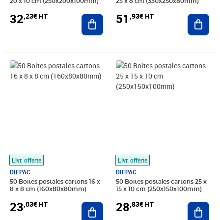
20 x 10 cm (250x200x100mm)
25 x 8 cm (330x250x80mm)
32
51
,23€ HT
,93€ HT
Ajouter au panier
Ajout
Prix 23,03€ HT
Prix 28,83€ HT
Livr. offerte
Livr. offerte
DIFPAC
DIFPAC
50 Boites postales cartons 16 x
50 Boites postales cartons 25 x
8 x 8 cm (160x80x80mm)
15 x 10 cm (250x150x100mm)
23
28
,03€ HT
,83€ HT
Ajouter au panier
Ajout