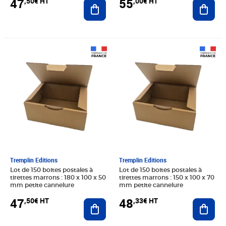
47
55
,50€ HT
,00€ HT
Ajouter au panier
Ajout
Prix 47,50€ HT
Prix 48,33€ HT
Tremplin Editions
Tremplin Editions
Lot de 150 boites postales à
Lot de 150 boites postales à
tirettes marrons : 180 x 100 x 50
tirettes marrons : 150 x 100 x 70
mm petite cannelure
mm petite cannelure
47
48
,50€ HT
,33€ HT
Ajouter au panier
Ajout