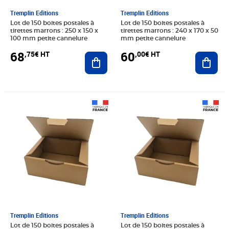
Tremplin Editions
Tremplin Editions
Lot de 150 boites postales à
Lot de 150 boites postales à
tirettes marrons : 250 x 150 x
tirettes marrons : 240 x 170 x 50
100 mm petite cannelure
mm petite cannelure
68
60
,75€ HT
,00€ HT
Ajouter au panier
Ajout
Prix 80,00€ HT
Prix 75,00€ HT
Tremplin Editions
Tremplin Editions
Lot de 150 boites postales à
Lot de 150 boites postales à