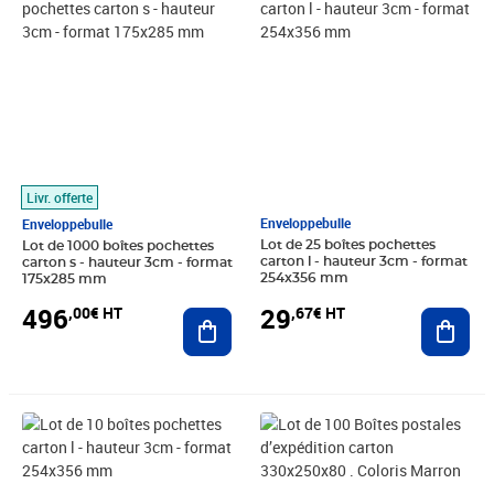
Livr. offerte
Enveloppebulle
Enveloppebulle
Lot de 25 boîtes pochettes
Lot de 1000 boîtes pochettes
carton l - hauteur 3cm - format
carton s - hauteur 3cm - format
254x356 mm
175x285 mm
29
496
,67€ HT
,00€ HT
Ajout
Ajouter au panier
Prix 14,25€ HT
Prix 96,66€ HT