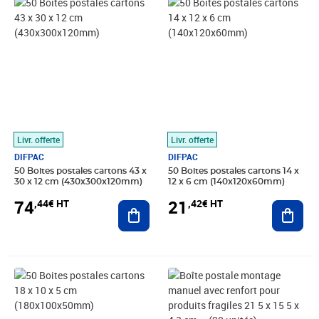
Prix 74,44€ HT
Prix 21,42€ HT
Livr. offerte
Livr. offerte
DIFPAC
DIFPAC
50 Boites postales cartons 43 x
50 Boites postales cartons 14 x
30 x 12 cm (430x300x120mm)
12 x 6 cm (140x120x60mm)
74
21
,44€ HT
,42€ HT
Ajouter au panier
Ajout
Prix 21,74€ HT
Prix 36,66€ HT