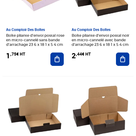
Au Comptoir Des Boîtes
Au Comptoir Des Boîtes
Boîte pliante d'envoi postal rose
Boîte pliante d'envoi postal noir
en micro-cannelé sans bande
en micro-cannelé avec bande
d'arrachage 23 6 x 18 1 x 5 4 cm
d'arrachage 23 6 x 18 1 x 5 4 cm
1
2
,75€ HT
,44€ HT
Ajouter au panier
Ajout
Prix 1,75€ HT
Prix 2,06€ HT