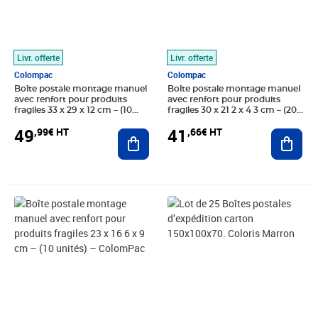
Livr. offerte
Livr. offerte
Colompac
Colompac
Boîte postale montage manuel
Boîte postale montage manuel
avec renfort pour produits
avec renfort pour produits
fragiles 33 x 29 x 12 cm – (10
fragiles 30 x 21 2 x 4 3 cm – (20
unités) – ColomPac
unités) – ColomPac
49
41
,99€ HT
,66€ HT
Ajouter au panier
Ajout
Prix 41,66€ HT
Prix 20,83€ HT