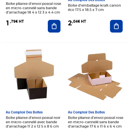
Boîte pliante d'envoi postal rose
Boîte d'emballage kraft carton
en micro-cannelé sans bande
éco 17.5 x 18.5 x 7 cm
d'arrachage 18 4 x 12 3 x 4 4 cm
1
2
,79€ HT
,04€ HT
Ajouter au panier
Ajout
Prix 2,13€ HT
Prix 2,06€ HT
Au Comptoir Des Boîtes
Au Comptoir Des Boîtes
Boîte pliante d'envoi postal noir
Boîte pliante d'envoi postal rose
en micro-cannelé avec bande
en micro-cannelé sans bande
d'arrachage 11 2 x 12 5 x 8 6 cm
d'arrachage 17 6 x 11 6 x 6 4 cm