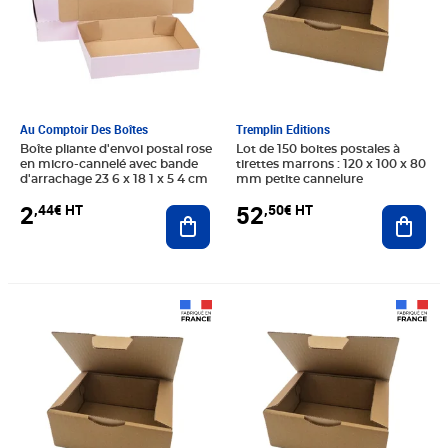
Au Comptoir Des Boîtes
Tremplin Editions
Boîte pliante d'envoi postal rose
Lot de 150 boites postales à
en micro-cannelé avec bande
tirettes marrons : 120 x 100 x 80
d'arrachage 23 6 x 18 1 x 5 4 cm
mm petite cannelure
2
52
,44€ HT
,50€ HT
Ajouter au panier
Ajout
Prix 40,00€ HT
Prix 33,00€ HT