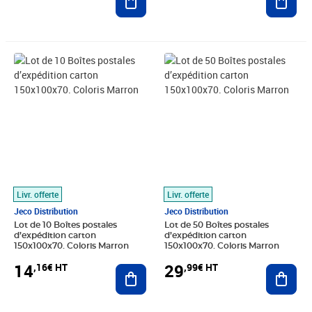
Prix 14,16€ HT
Prix 29,99€ HT
Livr. offerte
Livr. offerte
Jeco Distribution
Jeco Distribution
Lot de 10 Boîtes postales
Lot de 50 Boîtes postales
d’expédition carton
d’expédition carton
150x100x70. Coloris Marron
150x100x70. Coloris Marron
14
29
,16€ HT
,99€ HT
Ajouter au panier
Ajout