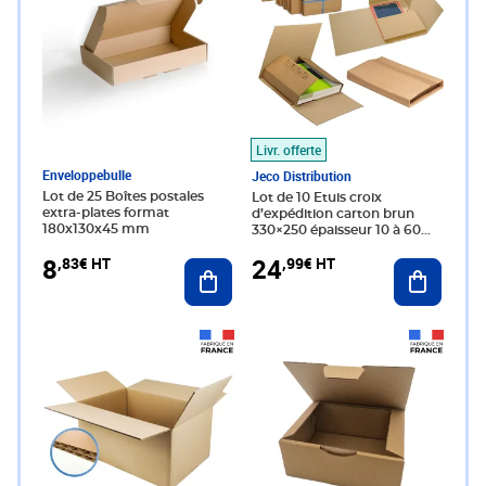
Livr. offerte
Enveloppebulle
Jeco Distribution
Lot de 25 Boîtes postales
Lot de 10 Etuis croix
extra-plates format
d’expédition carton brun
180x130x45 mm
330×250 épaisseur 10 à 60
mm
8
24
,83€ HT
,99€ HT
Ajouter au panier
Ajouter 
Prix 14,68€ HT
Prix 7,49€ HT