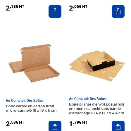
2
2
,13€ HT
,06€ HT
Ajouter au panier
Ajout
Prix 2,58€ HT
Prix 1,79€ HT
Au Comptoir Des Boîtes
Au Comptoir Des Boîtes
Boîte pliante d'envoi postal noir
Boîte carrée en carton kraft
en micro-cannelé sans bande
micro-cannelé 18 x 19 x 6 cm
d'arrachage 18 4 x 12 3 x 4 4 cm
2
1
,58€ HT
,79€ HT
Ajouter au panier
Ajout