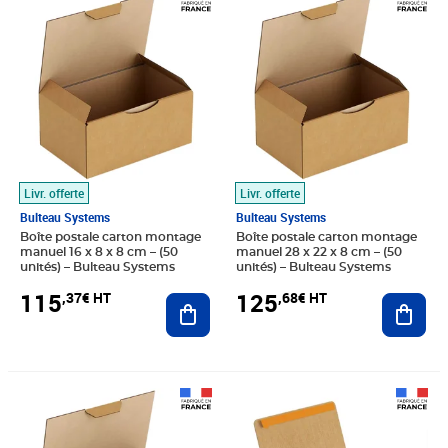
Livr. offerte
Livr. offerte
Bulteau Systems
Bulteau Systems
Boîte postale carton montage
Boîte postale carton montage
manuel 16 x 8 x 8 cm – (50
manuel 28 x 22 x 8 cm – (50
unités) – Bulteau Systems
unités) – Bulteau Systems
115
125
,37€ HT
,68€ HT
Ajouter au panier
Ajout
Prix 120,97€ HT
Prix 82,75€ HT