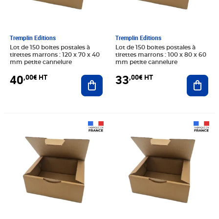
Tremplin Editions
Tremplin Editions
Lot de 150 boites postales à
Lot de 150 boites postales à
tirettes marrons : 120 x 70 x 40
tirettes marrons : 100 x 80 x 60
mm petite cannelure
mm petite cannelure
40
33
,00€ HT
,00€ HT
Ajouter au panier
Ajout
Prix 68,75€ HT
Prix 60,00€ HT