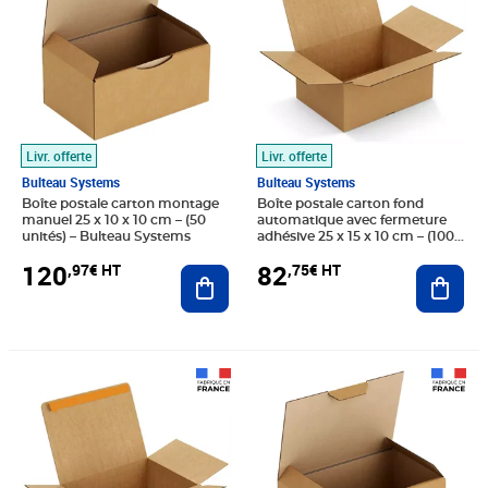
Livr. offerte
Livr. offerte
Bulteau Systems
Bulteau Systems
Boîte postale carton montage
Boîte postale carton fond
manuel 25 x 10 x 10 cm – (50
automatique avec fermeture
unités) – Bulteau Systems
adhésive 25 x 15 x 10 cm – (100
unités) – Bulteau Systems
120
82
,97€ HT
,75€ HT
Ajouter au panier
Ajout
Prix 125,45€ HT
Prix 130,76€ HT