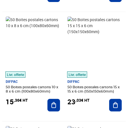
Prix 15,36€ HT
Prix 23,03€ HT
Livr. offerte
Livr. offerte
DIFPAC
DIFPAC
50 Boites postales cartons 10 x
50 Boites postales cartons 15 x
8 x 6 cm (100x80x60mm)
15 x 6 cm (150x150x60mm)
15
23
,36€ HT
,03€ HT
Ajouter au panier
Ajout