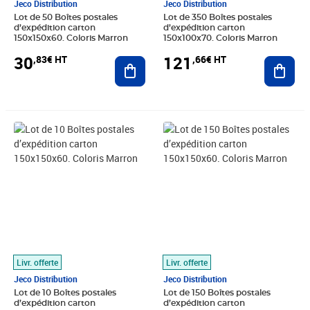
Jeco Distribution
Jeco Distribution
Lot de 50 Boîtes postales
Lot de 350 Boîtes postales
d’expédition carton
d’expédition carton
150x150x60. Coloris Marron
150x100x70. Coloris Marron
30
121
,83€ HT
,66€ HT
Ajouter au panier
Ajout
Prix 14,99€ HT
Prix 61,66€ HT
Livr. offerte
Livr. offerte
Jeco Distribution
Jeco Distribution
Lot de 10 Boîtes postales
Lot de 150 Boîtes postales
d’expédition carton
d’expédition carton