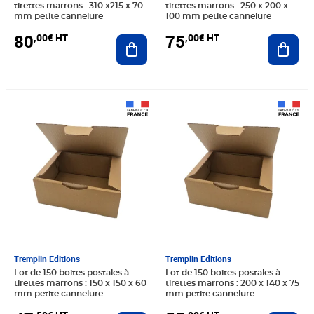
tirettes marrons : 310 x215 x 70
tirettes marrons : 250 x 200 x
mm petite cannelure
100 mm petite cannelure
80
75
,00€ HT
,00€ HT
Ajouter au panier
Ajout
Prix 47,50€ HT
Prix 55,00€ HT
Tremplin Editions
Tremplin Editions
Lot de 150 boites postales à
Lot de 150 boites postales à
tirettes marrons : 150 x 150 x 60
tirettes marrons : 200 x 140 x 75
mm petite cannelure
mm petite cannelure