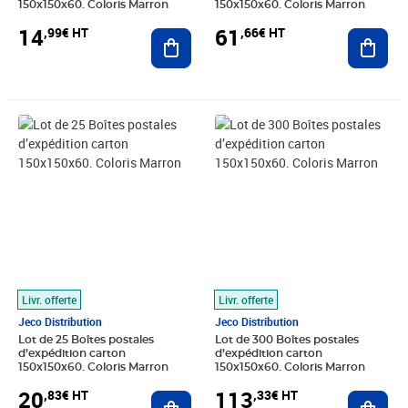
150x150x60. Coloris Marron
150x150x60. Coloris Marron
14
61
,99€ HT
,66€ HT
Ajouter au panier
Ajout
Prix 20,83€ HT
Prix 113,33€ HT
Livr. offerte
Livr. offerte
Jeco Distribution
Jeco Distribution
Lot de 25 Boîtes postales
Lot de 300 Boîtes postales
d’expédition carton
d’expédition carton
150x150x60. Coloris Marron
150x150x60. Coloris Marron
20
113
,83€ HT
,33€ HT
Ajouter au panier
Ajout