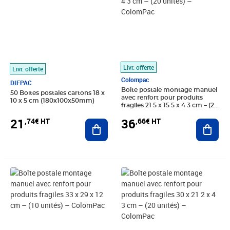
Livr. offerte
Livr. offerte
Colompac
DIFPAC
Boîte postale montage manuel
50 Boites postales cartons 18 x
avec renfort pour produits
10 x 5 cm (180x100x50mm)
fragiles 21 5 x 15 5 x 4 3 cm – (20
unités) – ColomPac
21
36
,74€ HT
,66€ HT
Ajouter au panier
Ajout
Prix 49,99€ HT
Prix 41,66€ HT