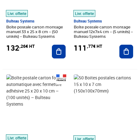
Livr. offerte
Livr. offerte
Bulteau Systems
Bulteau Systems
Boîte postale carton montage
Boîte postale carton montage
manuel 33 x 25 x 8 cm – (50
manuel 12x7x4 cm – (5 unités) –
unités) – Bulteau Systems
Bulteau Systems
132
111
,26€ HT
,77€ HT
Ajouter au panier
Ajout
Prix 126,03€ HT
Prix 23,20€ HT
Livr. offerte
Livr. offerte