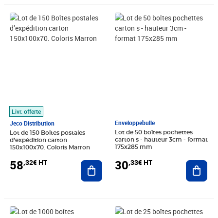
Prix 58,32€ HT
Prix 30,33€ HT
Livr. offerte
Enveloppebulle
Jeco Distribution
Lot de 50 boîtes pochettes
Lot de 150 Boîtes postales
carton s - hauteur 3cm - format
d’expédition carton
175x285 mm
150x100x70. Coloris Marron
30
58
,33€ HT
,32€ HT
Ajout
Ajouter au panier
Prix 496,00€ HT
Prix 29,67€ HT