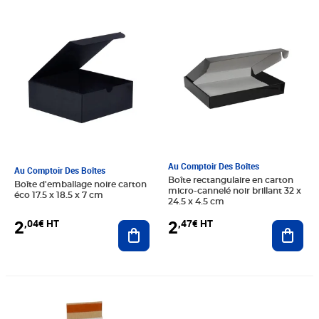
Prix 2,04€ HT
Prix 2,47€ HT
Au Comptoir Des Boîtes
Au Comptoir Des Boîtes
Boîte rectangulaire en carton
Boîte d'emballage noire carton
micro-cannelé noir brillant 32 x
éco 17.5 x 18.5 x 7 cm
24.5 x 4.5 cm
2
2
,04€ HT
,47€ HT
Ajouter au panier
Ajout
Prix 2,04€ HT
Prix 1,96€ HT