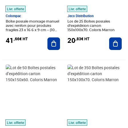
Livr. offerte
Livr. offerte
Colompac
Jeco Distribution
Boîte postale montage manuel
Lot de 25 Boîtes postales
avec renfort pour produits
d’expédition carton
fragiles 23 x 16 6 x 9 cm – (10
150x100x70. Coloris Marron
unités) – ColomPac
41
20
,66€ HT
,83€ HT
Ajouter au panier
Ajout
Prix 30,83€ HT
Prix 121,66€ HT
Livr. offerte
Livr. offerte