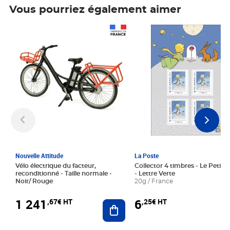
Vous pourriez également aimer
Prix 1 241,67€ HT
Prix 6,25€ HT
Nouvelle Attitude
La Poste
Vélo électrique du facteur,
Collector 4 timbres - Le Petit P
reconditionné - Taille normale -
- Lettre Verte
Noir/ Rouge
20g / France
1 241
6
,67€ HT
,25€ HT
Ajouter au panier