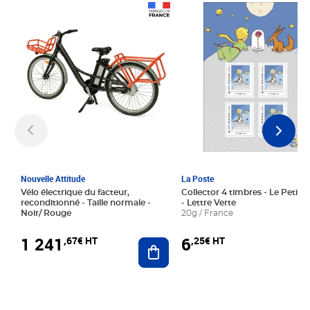
Prix 1 241,67€ HT
Prix 6,25€ HT
Nouvelle Attitude
La Poste
Vélo électrique du facteur,
Collector 4 timbres - Le Petit P
reconditionné - Taille normale -
- Lettre Verte
Noir/ Rouge
20g / France
1 241
6
,67€ HT
,25€ HT
Ajouter au panier