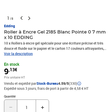
1
/8
Edding
Roller à Encre Gel 2185 Blanc Pointe 0 7 mm
x 10 EDDING
10 x Rollers à encre gel spéciale pour une écriture précise et très
douce et fluide sur le papier et le carton 17 couleurs attrayantes,
dont des coloris métallisés et pastel Haut pouvoir couvrant pour
Voir la description
de superbes effets - notamment avec les couleurs métallisées sur
En stock
du papier ou carton foncé La zone grip en caoutchouc
9
,13€
antidérapante assure un grand confort d'écriture Pointe gainée
métal durable et robuste Pointe roller extra-fine gainée de métal
Prix unitaire HT
pour une plus grande durabilité et une meilleure précision Grip
Vendu et expédié par
Stock-Bureau
4.59/5
(330)
caoutchouc doux, élastique et antidérapant pour plus de confort
Expédié sous 3 jours, frais de port à partir de 4,58 € HT
Capuchon avec clip pratique pouvant se fixer à l'extrémité du
manche Simple et propre d'utilisation pour une créativité facile et
Quantité : 1
Quantité
spontanée Produit de marque haut de gamme, PHOTOS NON
CONTRACTUELLES