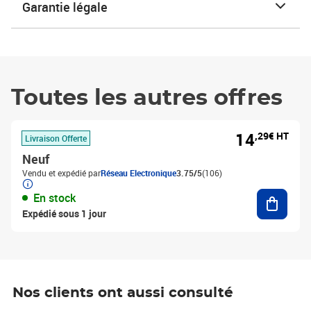
Garantie légale
Toutes les autres offres
14
,29€ HT
Livraison Offerte
Neuf
Vendu et expédié par
Réseau Electronique
3.75/5
(106)
Ajouter
En stock
Expédié sous 1 jour
Nos clients ont aussi consulté