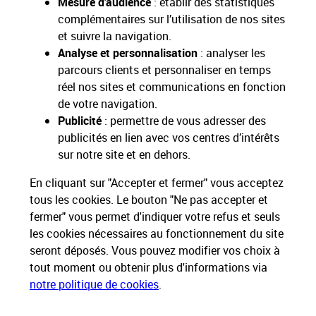
Mesure d’audience
: établir des statistiques
complémentaires sur l’utilisation de nos sites
Toutes nos apps
Applications La Poste
et suivre la navigation.
Analyse et personnalisation
: analyser les
parcours clients et personnaliser en temps
réel nos sites et communications en fonction
de votre navigation.
Restons connectés
Publicité
: permettre de vous adresser des
publicités en lien avec vos centres d’intérêts
Services Pros
sur notre site et en dehors.
En cliquant sur "Accepter et fermer" vous acceptez
Envois Courrier
tous les cookies. Le bouton "Ne pas accepter et
fermer" vous permet d'indiquer votre refus et seuls
Expéditions de Colis
les cookies nécessaires au fonctionnement du site
seront déposés. Vous pouvez modifier vos choix à
tout moment ou obtenir plus d'informations via
Informations & Assistance
notre politique de cookies
.
Particuliers
Entreprises et Collectivités
Groupe La Poste