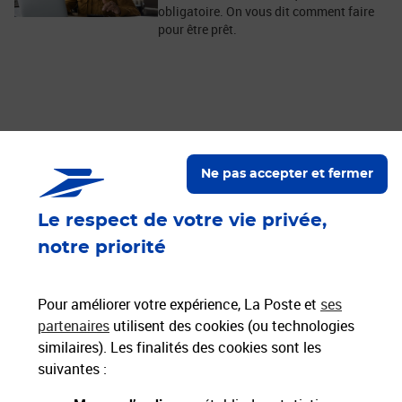
obligatoire. On vous dit comment faire
pour être prêt.
Ne pas accepter et fermer
Nos engagements
Le respect de votre vie privée,
Proche de vous
Localiser un bureau de poste
notre priorité
Paiements 100% sécurisés
Pour améliorer votre expérience, La Poste et
ses
partenaires
utilisent des cookies (ou technologies
similaires). Les finalités des cookies sont les
Livraison gratuite
suivantes :
Hors livres et hors produits marketplace