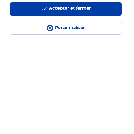
Localiser un bureau de poste
Accepter et fermer
Paiements 100% sécurisés
Personnaliser
Livraison gratuite
Hors livres et hors produits marketplace
Toutes nos apps
Applications La Poste
Restons connectés
Services Pros