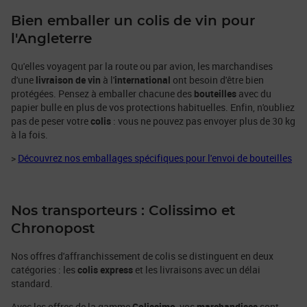
Bien emballer un colis de vin pour
l'Angleterre
Qu'elles voyagent par la route ou par avion, les marchandises
d'une
livraison de vin
à l'
international
ont besoin d'être bien
protégées. Pensez à emballer chacune des
bouteilles
avec du
papier bulle en plus de vos protections habituelles. Enfin, n'oubliez
pas de peser votre
colis
: vous ne pouvez pas envoyer plus de 30 kg
à la fois.
>
Découvrez nos emballages spécifiques pour l'envoi de bouteilles
Nos transporteurs : Colissimo et
Chronopost
Nos offres d'affranchissement de colis se distinguent en deux
catégories : les
colis express
et les livraisons avec un délai
standard.
Avec les offres de la gamme
Colissimo
, vos
marchandises
sont