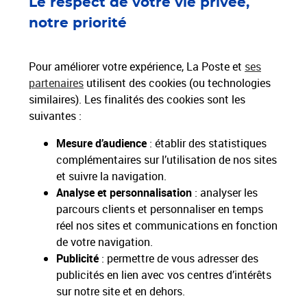
Le respect de votre vie privée,
Localiser un bureau de poste
notre priorité
Paiements 100% sécurisés
Pour améliorer votre expérience, La Poste et
ses
partenaires
utilisent des cookies (ou technologies
similaires). Les finalités des cookies sont les
Livraison gratuite
suivantes :
Hors livres et hors produits marketplace
Mesure d’audience
: établir des statistiques
complémentaires sur l’utilisation de nos sites
Toutes nos apps
Applications La Poste
et suivre la navigation.
Analyse et personnalisation
: analyser les
parcours clients et personnaliser en temps
réel nos sites et communications en fonction
de votre navigation.
Restons connectés
Publicité
: permettre de vous adresser des
publicités en lien avec vos centres d’intérêts
Services Pros
sur notre site et en dehors.