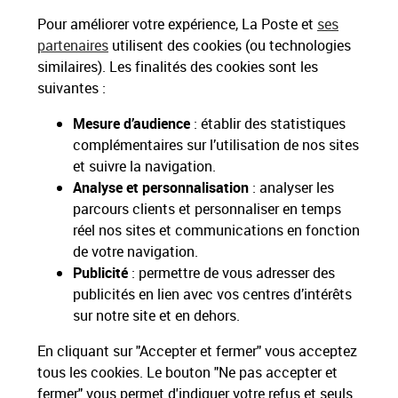
Paiements 100% sécurisés
Pour améliorer votre expérience, La Poste et
ses
partenaires
utilisent des cookies (ou technologies
similaires). Les finalités des cookies sont les
Livraison gratuite
suivantes :
Hors livres et hors produits marketplace
Mesure d’audience
: établir des statistiques
complémentaires sur l’utilisation de nos sites
Toutes nos apps
Applications La Poste
et suivre la navigation.
Analyse et personnalisation
: analyser les
parcours clients et personnaliser en temps
réel nos sites et communications en fonction
de votre navigation.
Restons connectés
Publicité
: permettre de vous adresser des
publicités en lien avec vos centres d’intérêts
Services Pros
sur notre site et en dehors.
En cliquant sur "Accepter et fermer" vous acceptez
Envois Courrier
tous les cookies. Le bouton "Ne pas accepter et
fermer" vous permet d'indiquer votre refus et seuls