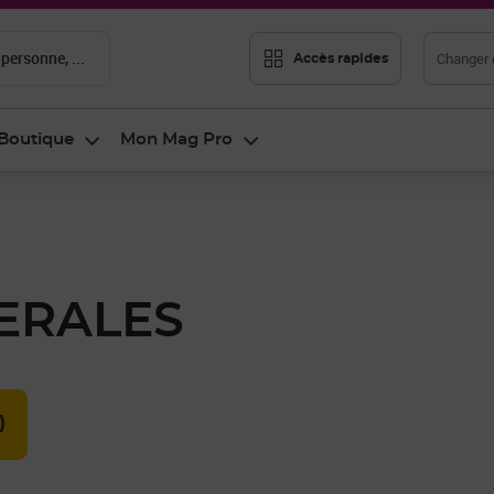
 personne, ...
Changer d
Accès rapides
Boutique
Mon Mag Pro
ERALES
)