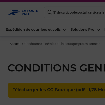
ontenu de la page
N° de suivi, code postal, service à la
Expédition de courriers et colis
Solutions Pro
Accueil
Conditions Générales de la boutique professionnels
CONDITIONS GEN
Télécharger les CG Boutique (pdf - 1,78 Mo