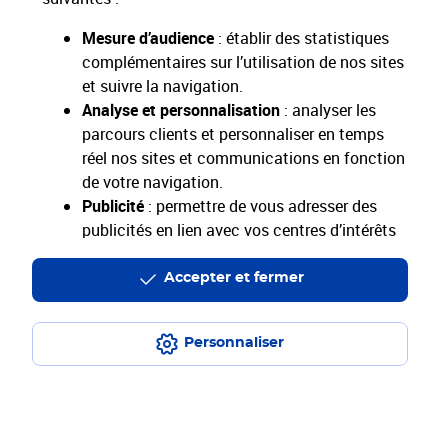
Nous sommes désolés, mais cette page est
temporairement indisponible.
Mesure d’audience
: établir des statistiques
complémentaires sur l’utilisation de nos sites
et suivre la navigation.
Retour sur laposte.fr
Analyse et personnalisation
: analyser les
parcours clients et personnaliser en temps
réel nos sites et communications en fonction
de votre navigation.
Identifiant de navigation :
36f0183e-9623-4999-8719-d137982b688a
Publicité
: permettre de vous adresser des
Date de l'événement : 2026-08-06T16:56:07.312Z
publicités en lien avec vos centres d’intérêts
sur notre site et en dehors.
Accepter et fermer
En cliquant sur "Accepter et fermer" vous acceptez
tous les cookies. Le bouton "Ne pas accepter et
fermer" vous permet d'indiquer votre refus et seuls
Personnaliser
les cookies nécessaires au fonctionnement du site
seront déposés. Vous pouvez modifier vos choix à
tout moment ou obtenir plus d'informations via
notre politique de cookies
.