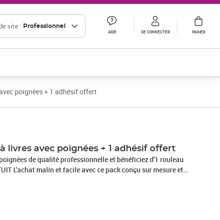
e site :
Professionnel
AIDE
SE CONNECTER
PANIER
avec poignées + 1 adhésif offert
à livres avec poignées + 1 adhésif offert
 poignées de qualité professionnelle et bénéficiez d'1 rouleau
UIT L'achat malin et facile avec ce pack conçu sur mesure et
est idéal pour les bibliothèques moyennes, les CD, les DVD, les
sont imprimés avec le logo de la Tribu du Carton et possèdent
ur le coté qui vous permet d'indiquer le contenu et la pièce de
gement à livres 1 rouleau