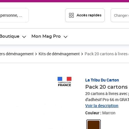
 personne, ...
Changer d
Accès rapides
Boutique
Mon Mag Pro
ers déménagement
Kits de déménagement
Pack 20 cartons à livres 
Prix 22,17€
La Tribu Du Carton
Pack 20 cartons 
20 cartons à livres avec
d'adhésif Pro 66 m GRAT
adapté à vos besoins, il 
Voir la description
bibelots... Ces cartons 
Couleur :
Marron
une grille de marquage s
destination Composition du pack : 20 cartons de déména