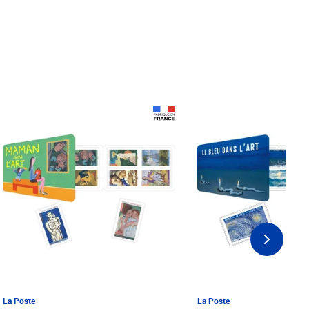
Prix 18,24€ Net
Prix 18,24€ Net
La Poste
La Poste