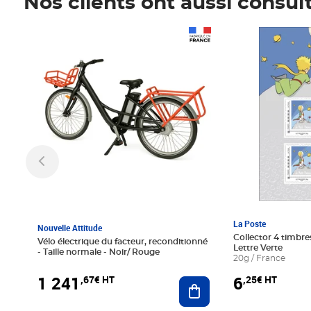
Nos clients ont aussi consul
Prix 1 241,67€ HT
Prix 6,25€ HT
La Poste
Nouvelle Attitude
Collector 4 timbres
Vélo électrique du facteur, reconditionné
Lettre Verte
- Taille normale - Noir/ Rouge
20g / France
1 241
6
,67€ HT
,25€ HT
Ajouter au panier