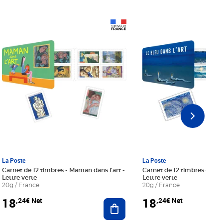
Prix 18,24€ Net
Prix 18,24€ Net
La Poste
La Poste
Carnet de 12 timbres - Maman dans l'art -
Carnet de 12 timbres - Le bl
Lettre verte
Lettre verte
20g / France
20g / France
18
18
,24€ Net
,24€ Net
r au panier
Ajouter au panier