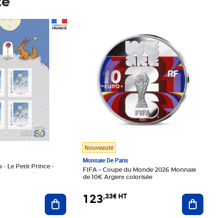
té
Prix 123,33€ HT
Nouveauté
Monnaie De Paris
 - Le Petit Prince -
FIFA – Coupe du Monde 2026 Monnaie
de 10€ Argent colorisée
123
,33€ HT
Ajoute
Ajouter au panier