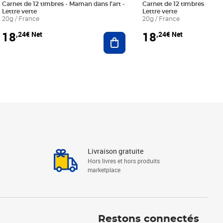
Carnet de 12 timbres - Maman dans l'art -
Carnet de 12 timbres - Le bl
Lettre verte
Lettre verte
20g / France
20g / France
18
18
,24€ Net
,24€ Net
r au panier
Ajouter au panier
Livraison gratuite
Hors livres et hors produits
marketplace
Linkedin
Facebook
Youtube
Restons connectés