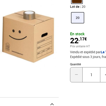
d'adhésif Pro 66 m GRA
Lot de :
20
20
En stock
22
,17€
Prix unitaire HT
Vendu et expédié par
La 
Expédié sous 3 jours, fra
Quantité : 1
Quantité