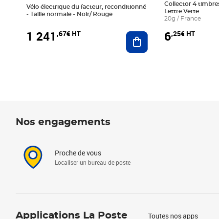
Collector 4 timbres
Vélo électrique du facteur, reconditionné
Lettre Verte
- Taille normale - Noir/ Rouge
20g / France
1 241
6
,67€ HT
,25€ HT
Ajouter au panier
Nos engagements
Proche de vous
Localiser un bureau de poste
Applications La Poste
Toutes nos apps