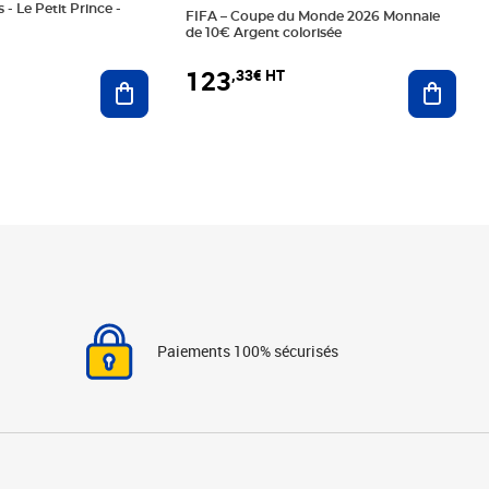
 - Le Petit Prince -
FIFA – Coupe du Monde 2026 Monnaie
de 10€ Argent colorisée
123
,33€ HT
Ajoute
Ajouter au panier
Paiements 100% sécurisés