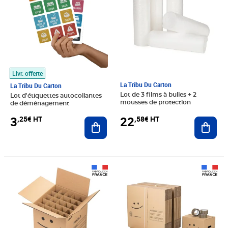
Livr. offerte
La Tribu Du Carton
La Tribu Du Carton
Lot de 3 films à bulles + 2
Lot d'étiquettes autocollantes
mousses de protection
de déménagement
22
3
,58€ HT
,25€ HT
Ajout
Ajouter au panier
Prix 13,75€ HT
Prix 54,92€ HT