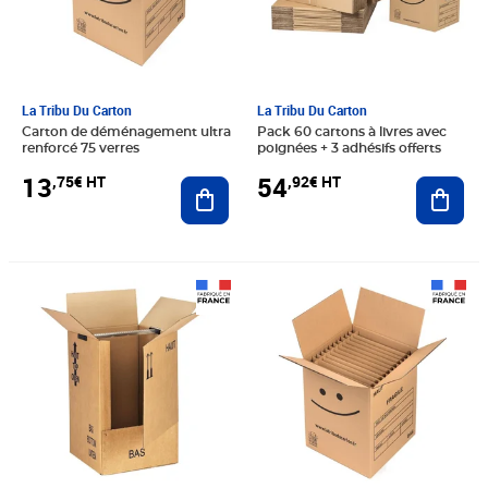
La Tribu Du Carton
La Tribu Du Carton
Carton de déménagement ultra
Pack 60 cartons à livres avec
renforcé 75 verres
poignées + 3 adhésifs offerts
13
54
,75€ HT
,92€ HT
Ajouter au panier
Ajout
Prix 10,75€ HT
Prix 14,92€ HT