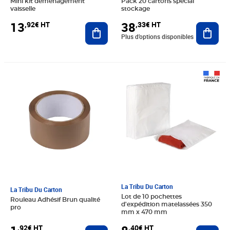
Mini kit déménagement
Pack 20 cartons spécial
vaisselle
stockage
13
38
,92€ HT
,33€ HT
Ajouter au panier
Ajout
Plus d’options disponibles
Prix 1,92€ HT
Prix 8,40€ HT
La Tribu Du Carton
La Tribu Du Carton
Lot de 10 pochettes
Rouleau Adhésif Brun qualité
d'expédition matelassées 350
pro
mm x 470 mm
,92€ HT
,40€ HT
Ajouter au panier
Ajout