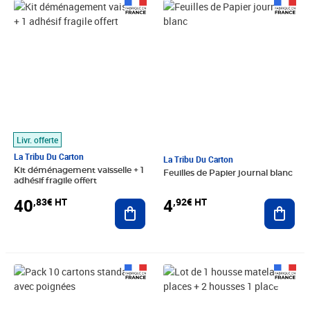
Prix 40,83€ HT
Prix 4,92€ HT
Livr. offerte
La Tribu Du Carton
La Tribu Du Carton
Kit déménagement vaisselle + 1
Feuilles de Papier journal blanc
adhésif fragile offert
4
40
,92€ HT
,83€ HT
Ajout
Ajouter au panier
Prix 16,58€ HT
Prix 15,58€ HT