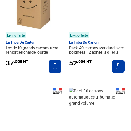
Livr. offerte
Livr. offerte
La Tribu Du Carton
La Tribu Du Carton
Lot de 10 grands cartons ultra
Pack 40 cartons standard avec
renforcés charge lourde
poignées + 2 adhésifs offerts
37
52
,50€ HT
,00€ HT
Ajouter au panier
Ajout
Prix 74,50€ HT
Prix 49,17€ HT