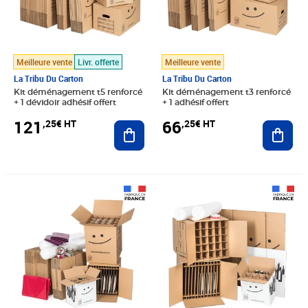
Meilleure vente
Livr. offerte
Meilleure vente
La Tribu Du Carton
La Tribu Du Carton
Kit déménagement t5 renforcé
Kit déménagement t3 renforcé
+ 1 dévidoir adhésif offert
+ 1 adhésif offert
121
66
,25€ HT
,25€ HT
Ajouter au panier
Ajout
Prix 141,25€ HT
Prix 49,92€ HT