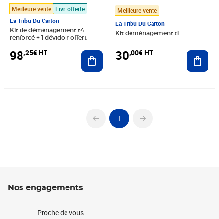
Meilleure vente
Livr. offerte
Meilleure vente
La Tribu Du Carton
La Tribu Du Carton
Kit de déménagement t4
Kit déménagement t1
renforcé + 1 dévidoir offert
98
30
,25€ HT
,00€ HT
Ajouter au panier
Ajout
1
Nos engagements
Proche de vous