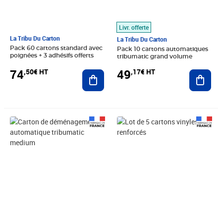
Livr. offerte
La Tribu Du Carton
La Tribu Du Carton
Pack 60 cartons standard avec
Pack 10 cartons automatiques
poignées + 3 adhésifs offerts
tribumatic grand volume
74
49
,50€ HT
,17€ HT
Ajouter au panier
Ajout
Prix 4,58€ HT
Prix 12,08€ HT