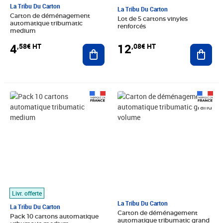
La Tribu Du Carton
La Tribu Du Carton
Carton de déménagement
Lot de 5 cartons vinyles
automatique tribumatic
renforcés
medium
4
12
,58€ HT
,08€ HT
Ajouter au panier
Ajout
Prix 40,83€ HT
Prix 5,42€ HT
Livr. offerte
La Tribu Du Carton
La Tribu Du Carton
Carton de déménagement
Pack 10 cartons automatique
automatique tribumatic grand