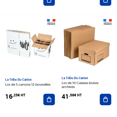
Prix 16,25€ HT
Prix 41,58€ HT
La Tribu Du Carton
La Tribu Du Carton
Lot de 10 Caisses boites
Lot de 5 cartons 12 bouteilles
archives
16
41
,25€ HT
,58€ HT
Ajouter au panier
Ajout