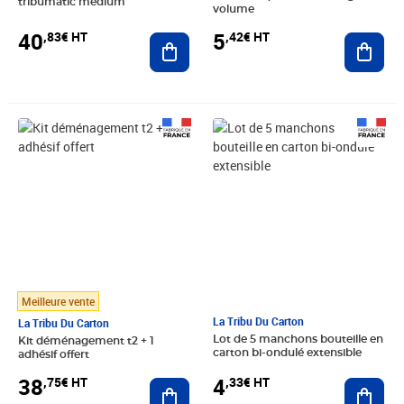
tribumatic medium
volume
40
5
,83€ HT
,42€ HT
Ajouter au panier
Ajout
Prix 38,75€ HT
Prix 4,33€ HT
Meilleure vente
La Tribu Du Carton
La Tribu Du Carton
Lot de 5 manchons bouteille en
Kit déménagement t2 + 1
carton bi-ondulé extensible
adhésif offert
4
38
,33€ HT
,75€ HT
Ajout
Ajouter au panier