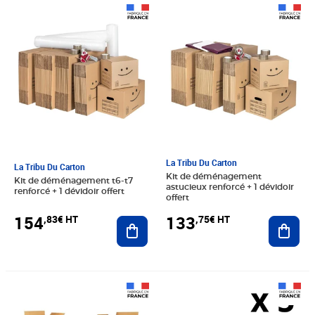
Prix 154,83€ HT
Prix 133,75€ HT
La Tribu Du Carton
La Tribu Du Carton
Kit de déménagement
Kit de déménagement t6-t7
astucieux renforcé + 1 dévidoir
renforcé + 1 dévidoir offert
offert
154
133
,83€ HT
,75€ HT
Ajouter au panier
Ajout
Prix 32,42€ HT
Prix 33,17€ HT