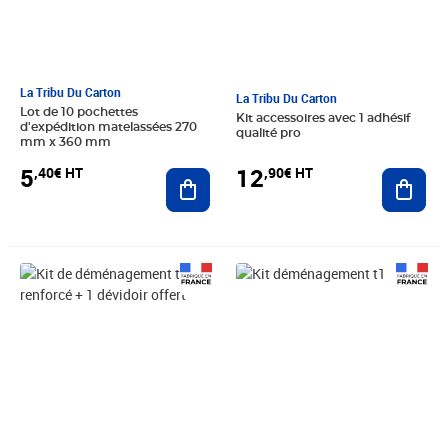
La Tribu Du Carton
La Tribu Du Carton
Lot de 10 pochettes
Kit accessoires avec 1 adhésif
d'expédition matelassées 270
qualité pro
mm x 360 mm
5
12
,40€ HT
,90€ HT
Ajouter au panier
Ajout
Prix 98,25€ HT
Prix 30,00€ HT