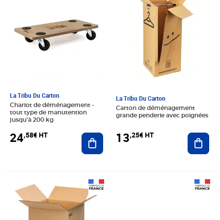
La Tribu Du Carton
La Tribu Du Carton
Chariot de déménagement -
Carton de déménagement
tout type de manutention
grande penderie avec poignées
jusqu'à 200 kg
24
13
,58€ HT
,25€ HT
Ajouter au panier
Ajout
Prix 37,50€ HT
Prix 52,00€ HT