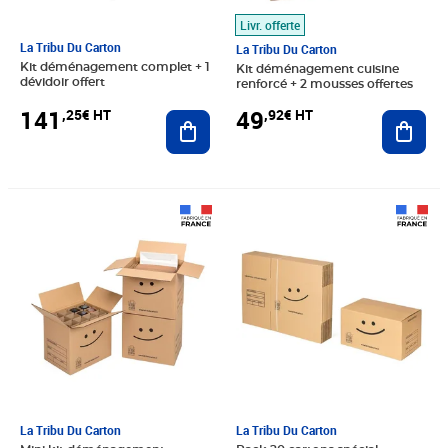
Livr. offerte
La Tribu Du Carton
La Tribu Du Carton
Kit déménagement complet + 1
Kit déménagement cuisine
dévidoir offert
renforcé + 2 mousses offertes
141
49
,25€ HT
,92€ HT
Ajouter au panier
Ajout
Prix 13,92€ HT
Prix 38,33€ HT
La Tribu Du Carton
La Tribu Du Carton