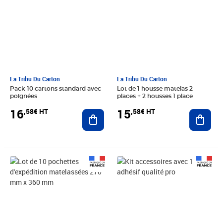
La Tribu Du Carton
La Tribu Du Carton
Pack 10 cartons standard avec
Lot de 1 housse matelas 2
poignées
places + 2 housses 1 place
16
15
,58€ HT
,58€ HT
Ajouter au panier
Ajout
Prix 5,40€ HT
Prix 12,90€ HT