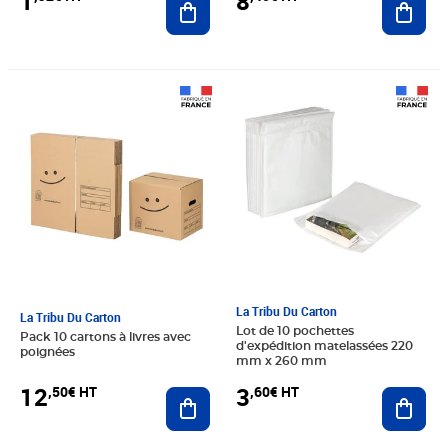
1
8
Prix 12,50€ HT
Prix 3,60€ HT
La Tribu Du Carton
La Tribu Du Carton
Lot de 10 pochettes
Pack 10 cartons à livres avec
d'expédition matelassées 220
poignées
mm x 260 mm
12
3
,50€ HT
,60€ HT
Ajouter au panier
Ajout