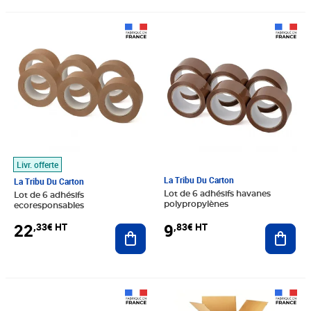
Prix 22,33€ HT
Prix 9,83€ HT
Livr. offerte
La Tribu Du Carton
La Tribu Du Carton
Lot de 6 adhésifs havanes
Lot de 6 adhésifs
polypropylènes
ecoresponsables
9
22
,83€ HT
,33€ HT
Ajout
Ajouter au panier
Prix 24,58€ HT
Prix 13,25€ HT