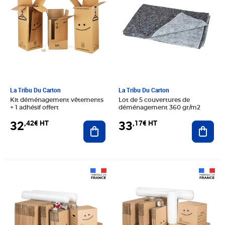
La Tribu Du Carton
La Tribu Du Carton
Kit déménagement vêtements
Lot de 5 couvertures de
+ 1 adhésif offert
déménagement 360 gr/m2
32
33
,42€ HT
,17€ HT
Ajouter au panier
Ajout
Prix 121,25€ HT
Prix 66,25€ HT