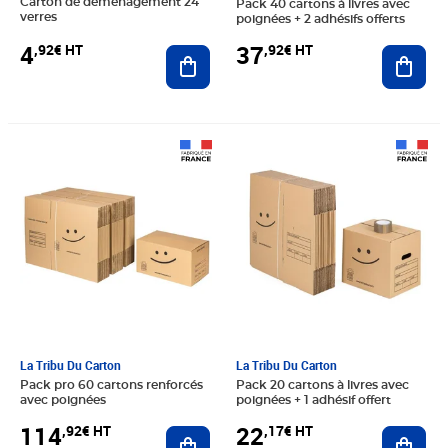
Carton de déménagement 24
Pack 40 cartons à livres avec
verres
poignées + 2 adhésifs offerts
4
37
,92€ HT
,92€ HT
Ajouter au panier
Ajout
Prix 114,92€ HT
Prix 22,17€ HT
La Tribu Du Carton
La Tribu Du Carton
Pack pro 60 cartons renforcés
Pack 20 cartons à livres avec
avec poignées
poignées + 1 adhésif offert
114
22
,92€ HT
,17€ HT
Ajouter au panier
Ajout