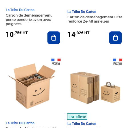
La Tribu Du Carton
La Tribu Du Carton
Carton de déménagement
Carton de déménagement ultra
petite penderie avion avec
renforcé 24-48 assiettes
poignées
10
14
,75€ HT
,92€ HT
Ajouter au panier
Ajout
Prix 4,92€ HT
Prix 37,92€ HT
Livr. offerte
La Tribu Du Carton
La Tribu Du Carton