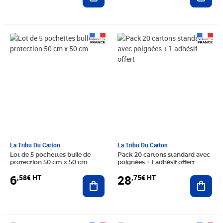
Prix 6,58€ HT
Prix 28,75€ HT
La Tribu Du Carton
La Tribu Du Carton
Lot de 5 pochettes bulle de
Pack 20 cartons standard avec
protection 50 cm x 50 cm
poignées + 1 adhésif offert
6
28
,58€ HT
,75€ HT
Ajouter au panier
Ajout