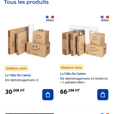
Tous les produits
Prix 30,00€ HT
Prix 66,25€ HT
Meilleure vente
Meilleure vente
La Tribu Du Carton
La Tribu Du Carton
Kit déménagement t3 renforcé
Kit déménagement t1
+ 1 adhésif offert
30
66
,00€ HT
,25€ HT
Ajouter au panier
Ajout