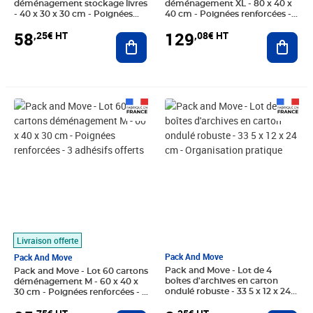
déménagement stockage livres
déménagement XL - 80 x 40 x
- 40 x 30 x 30 cm - Poignées
40 cm - Poignées renforcées - 3
renforcées - 3 adhésifs offerts
adhésifs offerts
58
129
,25€ HT
,08€ HT
Ajouter au panier
Ajout
Prix 95,75€ HT
Prix 8,25€ HT
Livraison offerte
Pack And Move
Pack And Move
Pack and Move - Lot de 4
Pack and Move - Lot 60 cartons
boîtes d'archives en carton
déménagement M - 60 x 40 x
ondulé robuste - 33 5 x 12 x 24
30 cm - Poignées renforcées - 3
cm - Organisation pratique
adhésifs offerts