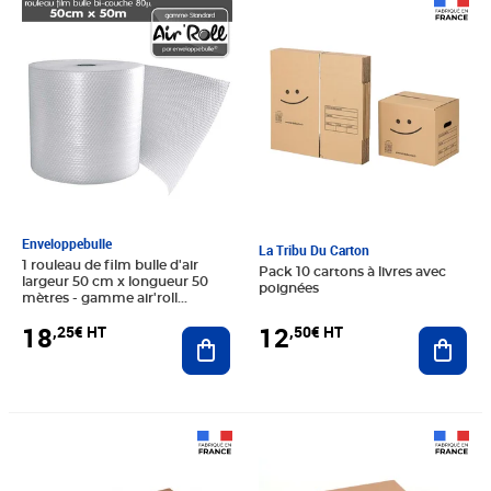
Prix 18,25€ HT
Prix 12,50€ HT
Enveloppebulle
La Tribu Du Carton
1 rouleau de film bulle d'air
Pack 10 cartons à livres avec
largeur 50 cm x longueur 50
poignées
mètres - gamme air'roll
standard
18
12
,25€ HT
,50€ HT
Ajouter au panier
Ajout
Prix 14,58€ HT
Prix 10,42€ HT