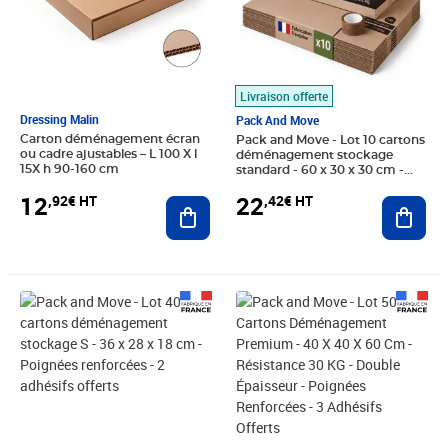
Livraison offerte
Dressing Malin
Pack And Move
Carton déménagement écran
Pack and Move - Lot 10 cartons
ou cadre ajustables – L 100 X l
déménagement stockage
15X h 90-160 cm
standard - 60 x 30 x 30 cm -
Poignées renforcées - 1 adhésif
12
22
,92€ HT
,42€ HT
Ajouter au panier
offert
Ajout
Prix 33,25€ HT
Prix 133,25€ HT