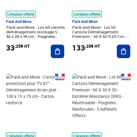
Livraison offerte
Livraison offerte
Pack And Move
Pack And Move
Pack and Move - Lot 40 cartons
Pack and Move - Lot 50
déménagement stockage S -
Cartons Déménagement
36 x 28 x 18 cm - Poignées
Premium - 40 X 40 X 60 Cm -
renforcées - 2 adhésifs offerts
Résistance 30 KG - Double
33
133
,25€ HT
,25€ HT
Ajouter au panier
Épaisseur - Poignées
Ajout
Renforcées - 3 Adhésifs Offerts
Prix 16,58€ HT
Prix 87,42€ HT
Livraison offerte
Livraison offerte