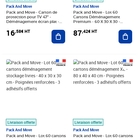
Pack And Move
Pack And Move
Pack and Move - Carton de
Pack and Move - Lot 60
protection pour TV 47" -
Cartons Déménagement
Déménagement écran plat -
Premium - 60 X 30 X 30 -
100 x 15 x 70 cm - Carton
Extrême Résistance 20KG -
16
87
,58€ HT
,42€ HT
renforcé
Ajouter au panier
Réutilisable - Poignées
Ajout
Renforcées - 3 Adhésifs Offerts
Prix 58,25€ HT
Prix 129,08€ HT
Livraison offerte
Livraison offerte
Pack And Move
Pack And Move
Pack and Move - Lot 60 cartons
Pack and Move - Lot 60 cartons