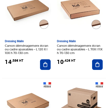
Dressing Malin
Dressing Malin
Carton déménagement écran
Carton déménagement écran
ou cadre ajustables – L 120 X l
ou cadre ajustables – L 70X l 11X
10X h 70-130 cm
h 70-130 cm
14
10
,58€ HT
,42€ HT
Ajouter au panier
Ajout
Prix 12,92€ HT
Prix 22,42€ HT