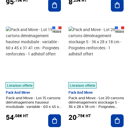
8
95
,25€ HT
,75€ HT
Ajout
Ajouter au panier
Prix 54,08€ HT
Prix 20,75€ HT
Livraison offerte
Livraison offerte
Pack And Move
Pack And Move
Pack and Move - Lot 15 cartons
Pack and Move - Lot 20 cartons
déménagement hauteur
déménagement stockage S -
modubale : variable - 60 x 45 x
36 x 28 x 18 cm - Poignées
31-41 cm - Poignées renforcées
renforcées - 1 adhésif offert
54
20
,08€ HT
,75€ HT
- 1 adhésif offert
Ajouter au panier
Ajout