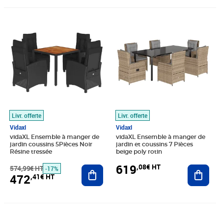
Prix barré 574,99€ HT
Prix 472,41€ HT
Prix 619,08€ HT
Livr. offerte
Livr. offerte
Vidaxl
Vidaxl
vidaXL Ensemble à manger de
vidaXL Ensemble à manger de
jardin coussins 5Pièces Noir
jardin et coussins 7 Pièces
Résine tressée
beige poly rotin
619
,08€ HT
574,99€ HT
Ajouter au panier
Ajout
-17%
472
,41€ HT
Prix 495,74€ HT
Prix 510,74€ HT