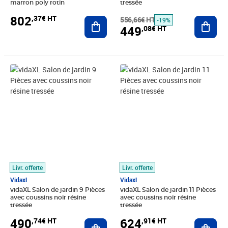
marron poly rotin
tressée
802
,37€ HT
Ajouter au panier
556,66€ HT
Ajout
-19%
449
,08€ HT
Prix 490,74€ HT
Prix 624,91€ HT
Livr. offerte
Livr. offerte
Vidaxl
Vidaxl
vidaXL Salon de jardin 9 Pièces
vidaXL Salon de jardin 11 Pièces
avec coussins noir résine
avec coussins noir résine
tressée
tressée
490
624
,74€ HT
,91€ HT
Ajouter au panier
Ajout