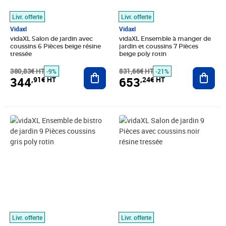
Livr. offerte
Livr. offerte
Vidaxl
Vidaxl
vidaXL Salon de jardin avec
vidaXL Ensemble à manger de
coussins 6 Pièces beige résine
jardin et coussins 7 Pièces
tressée
beige poly rotin
380,83€ HT
Ajouter au panier
831,66€ HT
Ajout
-9%
-21%
344
653
,91€ HT
,24€ HT
Prix 986,58€ HT
Prix 538,24€ HT
Livr. offerte
Livr. offerte