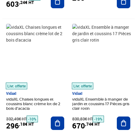
603
,24€ HT
Prix barré 332,49€ HT
Prix 296,18€ HT
Prix barré 830,83€ HT
Prix 670,74€ HT
Livr. offerte
Livr. offerte
Vidaxl
Vidaxl
vidaXL Chaises longues et
vidaXL Ensemble à manger de
coussins blanc crème lot de 2
jardin et coussins 17 Pièces gris
bois d'acacia
clair rotin
332,49€ HT
Ajouter au panier
830,83€ HT
Ajout
-10%
-19%
296
670
,18€ HT
,74€ HT