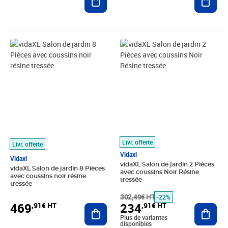
Prix 469,91€ HT
Prix barré 302,49€ HT
Prix 234,91€ HT
Livr. offerte
Livr. offerte
Vidaxl
Vidaxl
vidaXL Salon de jardin 2 Pièces
vidaXL Salon de jardin 8 Pièces
avec coussins Noir Résine
avec coussins noir résine
tressée
tressée
302,49€ HT
-22%
469
234
,91€ HT
,91€ HT
Ajouter au panier
Ajout
Plus de variantes
disponibles