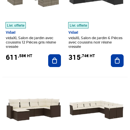
Livr. offerte
Livr. offerte
Vidaxl
Vidaxl
vidaXL Salon de jardin avec
vidaXL Salon de jardin 6 Pièces
coussins 12 Pièces gris résine
avec coussins noir résine
tressée
tressée
611
315
,58€ HT
,74€ HT
Ajouter au panier
Ajout
Prix barré 382,49€ HT
Prix 337,41€ HT
Prix barré 558,33€ HT
Prix 490,74€ HT