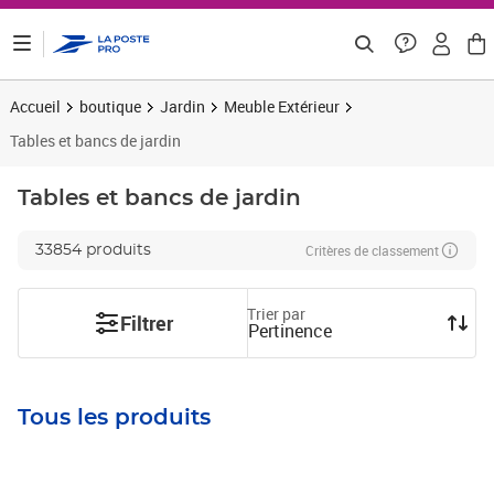
ontenu de la page
Accueil
boutique
Jardin
Meuble Extérieur
Tables et bancs de jardin
Tables et bancs de jardin
Critères de classement
33854 produits
Trier par
Filtrer
Pertinence
Tous les produits
Prix 323,68€ HT
Prix 405,74€ HT