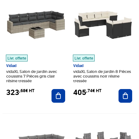
Livr. offerte
Livr. offerte
Vidaxl
Vidaxl
vidaXL Salon de jardin avec
vidaXL Salon de jardin 8 Pièces
coussins 7 Pièces gris clair
avec coussins noir résine
résine tressée
tressée
323
405
,68€ HT
,74€ HT
Ajouter au panier
Ajout
Prix barré 375,83€ HT
Prix 309,91€ HT
Prix barré 891,66€ HT
Prix 670,74€ HT