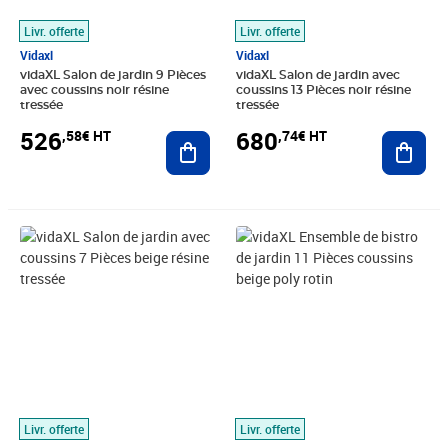
Livr. offerte
Livr. offerte
Vidaxl
Vidaxl
vidaXL Salon de jardin 9 Pièces
vidaXL Salon de jardin avec
avec coussins noir résine
coussins 13 Pièces noir résine
tressée
tressée
526
680
,58€ HT
,74€ HT
Ajouter au panier
Ajout
Prix barré 428,33€ HT
Prix 367,41€ HT
Prix 999,91€ HT
Livr. offerte
Livr. offerte