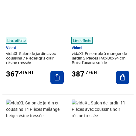
Livr. offerte
Livr. offerte
Vidaxl
Vidaxl
vidaXL Salon de jardin avec
vidaXL Ensemble à manger de
coussins 7 Pièces gris clair
jardin 5 Pièces 140x80x74 cm
résine tressée
Bois d'acacia solide
367
387
,41€ HT
,77€ HT
Ajouter au panier
Ajout
Prix 792,41€ HT
Prix 568,24€ HT