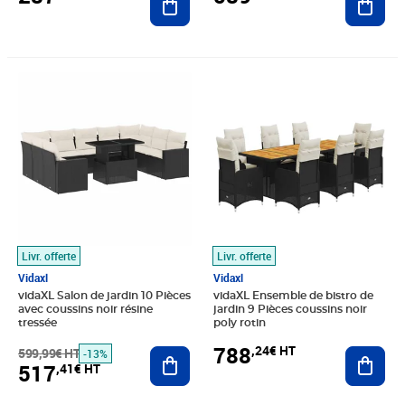
Prix barré 599,99€ HT
Prix 517,41€ HT
Prix 788,24€ HT
Livr. offerte
Livr. offerte
Vidaxl
Vidaxl
vidaXL Salon de jardin 10 Pièces
vidaXL Ensemble de bistro de
avec coussins noir résine
jardin 9 Pièces coussins noir
tressée
poly rotin
788
,24€ HT
599,99€ HT
Ajouter au panier
Ajout
-13%
517
,41€ HT