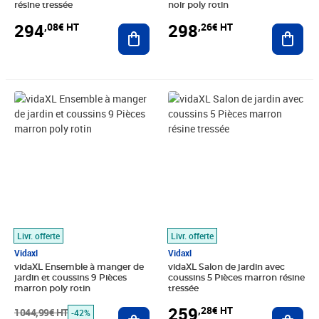
résine tressée
noir poly rotin
294
298
,08€ HT
,26€ HT
Ajouter au panier
Ajout
Prix barré 1044,99€ HT
Prix 603,24€ HT
Prix 259,28€ HT
Livr. offerte
Livr. offerte
Vidaxl
Vidaxl
vidaXL Ensemble à manger de
vidaXL Salon de jardin avec
jardin et coussins 9 Pièces
coussins 5 Pièces marron résine
marron poly rotin
tressée
259
,28€ HT
1044,99€ HT
Ajouter au panier
Ajout
-42%