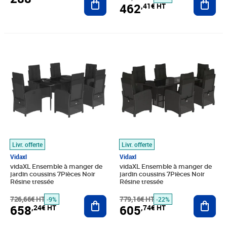
462
,41€ HT
Prix barré 726,66€ HT
Prix 658,24€ HT
Prix barré 779,16€ HT
Prix 605,74€ HT
Livr. offerte
Livr. offerte
Vidaxl
Vidaxl
vidaXL Ensemble à manger de
vidaXL Ensemble à manger de
jardin coussins 7Pièces Noir
jardin coussins 7Pièces Noir
Résine tressée
Résine tressée
726,66€ HT
Ajouter au panier
779,16€ HT
Ajout
-9%
-22%
658
605
,24€ HT
,74€ HT