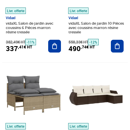
Livr. offerte
Livr. offerte
Vidaxl
Vidaxl
vidaXL Salon de jardin avec
vidaXL Salon de jardin 10 Pièces
coussins 6 Pièces marron
avec coussins marron résine
résine tressée
tressée
382,49€ HT
Ajouter au panier
558,33€ HT
Ajout
-11%
-12%
337
490
,41€ HT
,74€ HT
Prix 127,41€ HT
Prix 256,36€ HT
Livr. offerte
Livr. offerte