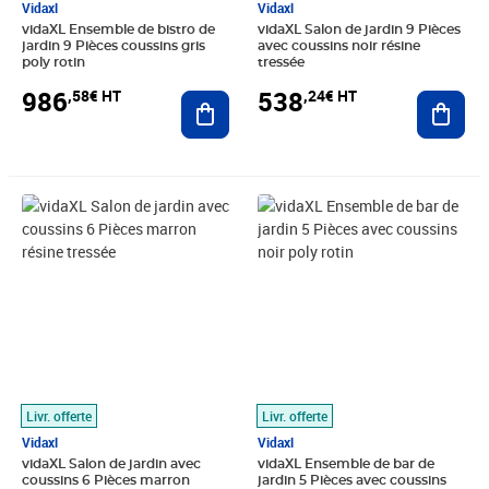
Vidaxl
Vidaxl
vidaXL Ensemble de bistro de
vidaXL Salon de jardin 9 Pièces
jardin 9 Pièces coussins gris
avec coussins noir résine
poly rotin
tressée
986
538
,58€ HT
,24€ HT
Ajouter au panier
Ajout
Prix 294,08€ HT
Prix 298,26€ HT
Livr. offerte
Livr. offerte
Vidaxl
Vidaxl
vidaXL Salon de jardin avec
vidaXL Ensemble de bar de
coussins 6 Pièces marron
jardin 5 Pièces avec coussins