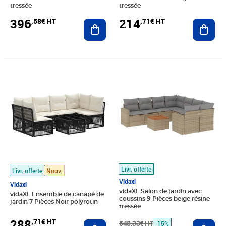
tressée
tressée
396
214
,58€ HT
,71€ HT
Ajouter au panier
Ajout
Prix 288,71€ HT
Prix barré 548,33€ HT
Prix 462,41€ HT
Livr. offerte
Livr. offerte
Nouv.
Vidaxl
Vidaxl
vidaXL Salon de jardin avec
vidaXL Ensemble de canapé de
coussins 9 Pièces beige résine
jardin 7 Pièces Noir polyrotin
tressée
288
,71€ HT
Ajouter au panier
548,33€ HT
Ajout
-15%