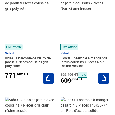
Livr. offerte
Livr. offerte
Vidaxl
Vidaxl
vidaXL Ensemble de bistro de
vidaXL Ensemble à manger de
jardin 9 Pièces coussins gris
jardin coussins 7Pièces Noir
poly rotin
Résine tressée
771
,58€ HT
Ajouter au panier
692,49€ HT
Ajout
-12%
609
,08€ HT
Prix 367,41€ HT
Prix 387,77€ HT