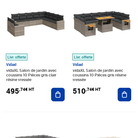
Livr. offerte
Livr. offerte
Vidaxl
Vidaxl
vidaXL Salon de jardin avec
vidaXL Salon de jardin avec
coussins 10 Pièces gris clair
coussins 10 Pièces gris résine
résine tressée
tressée
495
510
,74€ HT
,74€ HT
Ajouter au panier
Ajout
Prix barré 860,83€ HT
Prix 762,41€ HT
Prix 458,24€ HT