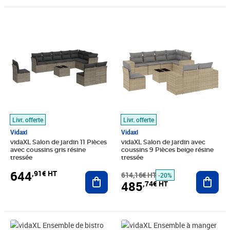
Prix 644,91€ HT
Prix barré 614,16€ HT
Prix 485,74€ HT
Livr. offerte
Livr. offerte
Vidaxl
Vidaxl
vidaXL Salon de jardin 11 Pièces
vidaXL Salon de jardin avec
avec coussins gris résine
coussins 9 Pièces beige résine
tressée
tressée
644
,91€ HT
Ajouter au panier
614,16€ HT
Ajout
-20%
485
,74€ HT
Prix 771,58€ HT
Prix barré 692,49€ HT
Prix 609,08€ HT