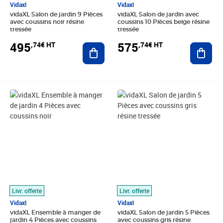
Vidaxl
Vidaxl
vidaXL Salon de jardin 9 Pièces
vidaXL Salon de jardin avec
avec coussins noir résine
coussins 10 Pièces beige résine
tressée
tressée
495
575
,74€ HT
,74€ HT
Ajouter au panier
Ajout
Prix barré 481,66€ HT
Prix 405,74€ HT
Prix 308,24€ HT
Livr. offerte
Livr. offerte
Vidaxl
Vidaxl
vidaXL Ensemble à manger de
vidaXL Salon de jardin 5 Pièces
jardin 4 Pièces avec coussins
avec coussins gris résine