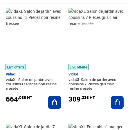
Prix 664,08€ HT
Prix 309,23€ HT
Livr. offerte
Livr. offerte
Vidaxl
Vidaxl
vidaXL Salon de jardin avec
vidaXL Salon de jardin avec
coussins 13 Pièces noir résine
coussins 7 Pièces gris clair
tressée
résine tressée
664
309
,08€ HT
,23€ HT
Ajouter au panier
Ajout
Prix 403,24€ HT
Prix barré 673,33€ HT
Prix 414,08€ HT