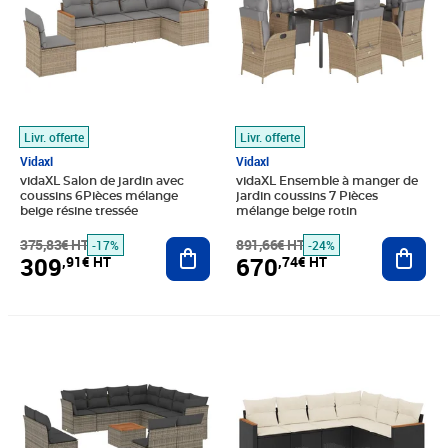
Livr. offerte
Livr. offerte
Vidaxl
Vidaxl
vidaXL Salon de jardin avec
vidaXL Ensemble à manger de
coussins 6Pièces mélange
jardin coussins 7 Pièces
beige résine tressée
mélange beige rotin
375,83€ HT
Ajouter au panier
891,66€ HT
Ajout
-17%
-24%
309
670
,91€ HT
,74€ HT
Prix 611,58€ HT
Prix 315,74€ HT