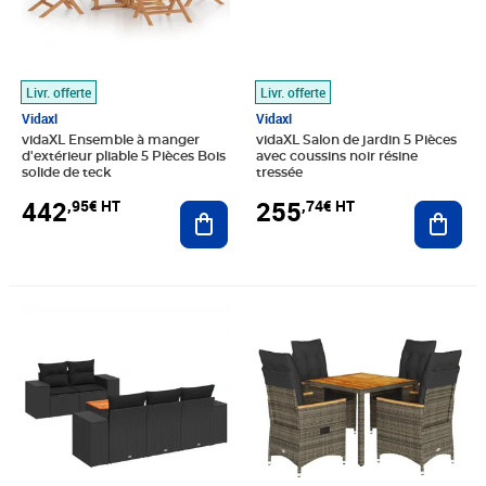
Livr. offerte
Livr. offerte
Vidaxl
Vidaxl
vidaXL Ensemble à manger
vidaXL Salon de jardin 5 Pièces
d'extérieur pliable 5 Pièces Bois
avec coussins noir résine
solide de teck
tressée
442
255
,95€ HT
,74€ HT
Ajouter au panier
Ajout
Prix 413,24€ HT
Prix 417,41€ HT