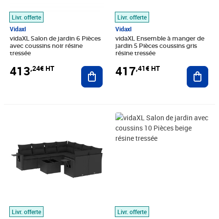
Livr. offerte
Livr. offerte
Vidaxl
Vidaxl
vidaXL Salon de jardin 6 Pièces
vidaXL Ensemble à manger de
avec coussins noir résine
jardin 5 Pièces coussins gris
tressée
résine tressée
413
417
,24€ HT
,41€ HT
Ajouter au panier
Ajout
Prix 495,74€ HT
Prix 575,74€ HT
Livr. offerte
Livr. offerte