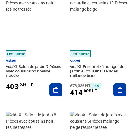
Livr. offerte
Livr. offerte
Vidaxl
Vidaxl
vidaXL Salon de jardin 7 Pièces
vidaXL Ensemble à manger de
avec coussins noir résine
jardin et coussins 11 Pièces
tressée
mélange beige
403
,24€ HT
Ajouter au panier
673,33€ HT
Ajout
-38%
414
,08€ HT
Prix 445,74€ HT
Prix 339,08€ HT