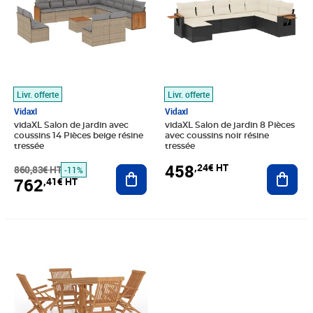
Livr. offerte
Livr. offerte
Vidaxl
Vidaxl
vidaXL Salon de jardin avec
vidaXL Salon de jardin 8 Pièces
coussins 14 Pièces beige résine
avec coussins noir résine
tressée
tressée
458
,24€ HT
860,83€ HT
Ajouter au panier
Ajout
-11%
762
,41€ HT
Prix 442,95€ HT
Prix 255,74€ HT