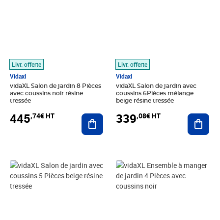
Livr. offerte
Livr. offerte
Vidaxl
Vidaxl
vidaXL Salon de jardin 8 Pièces
vidaXL Salon de jardin avec
avec coussins noir résine
coussins 6Pièces mélange
tressée
beige résine tressée
445
339
,74€ HT
,08€ HT
Ajouter au panier
Ajout
Prix 424,91€ HT
Prix barré 324,99€ HT
Prix 259,91€ HT