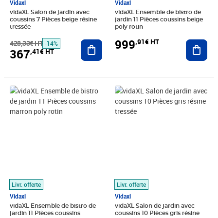
Vidaxl
Vidaxl
vidaXL Salon de jardin avec
vidaXL Ensemble de bistro de
coussins 7 Pièces beige résine
jardin 11 Pièces coussins beige
tressée
poly rotin
999
,91€ HT
428,33€ HT
Ajouter au panier
Ajout
-14%
367
,41€ HT
Prix 802,37€ HT
Prix barré 556,66€ HT
Prix 449,08€ HT
Livr. offerte
Livr. offerte
Vidaxl
Vidaxl
vidaXL Ensemble de bistro de
vidaXL Salon de jardin avec
jardin 11 Pièces coussins
coussins 10 Pièces gris résine