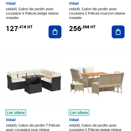
Vidaxl
Vidaxl
vidaXL Salon de jardin avec
vidaXL Salon de jardin avec
coussins 4 Pièces beige résine
coussins 5 Pièces marron résine
tressée
tressée
127
256
,41€ HT
,36€ HT
Ajouter au panier
Ajout
Prix 396,58€ HT
Prix 214,71€ HT
Livr. offerte
Livr. offerte
Vidaxl
Vidaxl
vidaXL Salon de jardin 7 Pièces
vidaXL Salon de jardin avec
avec coussins noir résine
coussins 5 Pièces beige résine