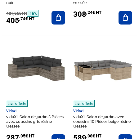
noir
tressée
308
,24€ HT
481,66€ HT
Ajouter au panier
Ajout
-15%
405
,74€ HT
Prix 287,05€ HT
Prix 589,08€ HT
Livr. offerte
Livr. offerte
Vidaxl
Vidaxl
vidaXL Salon de jardin 5 Pièces
vidaXL Salon de jardin avec
avec coussins gris résine
coussins 10 Pièces beige résine
tressée
tressée
287
589
,05€ HT
,08€ HT
Ajouter au panier
Ajout