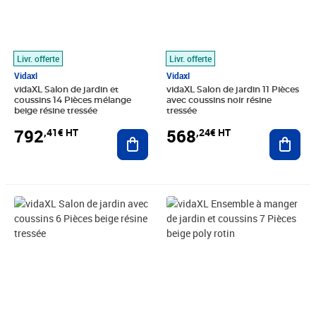
Livr. offerte
Livr. offerte
Vidaxl
Vidaxl
vidaXL Salon de jardin et
vidaXL Salon de jardin 11 Pièces
coussins 14 Pièces mélange
avec coussins noir résine
beige résine tressée
tressée
792
568
,41€ HT
,24€ HT
Ajouter au panier
Ajout
Prix barré 380,83€ HT
Prix 344,91€ HT
Prix barré 831,66€ HT
Prix 653,24€ HT