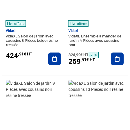
Livr. offerte
Livr. offerte
Vidaxl
Vidaxl
vidaXL Salon de jardin avec
vidaXL Ensemble à manger de
coussins 5 Pièces beige résine
jardin 4 Pièces avec coussins
tressée
noir
424
,91€ HT
Ajouter au panier
324,99€ HT
Ajout
-20%
259
,91€ HT
Prix 526,58€ HT
Prix 680,74€ HT