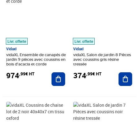
Livr. offerte
Livr. offerte
Vidaxl
Vidaxl
vidaXL Ensemble de canapés de
vidaXL Salon de jardin 8 Pièces
jardin 9 pièces avec coussins en
avec coussins gris résine
bois d'acacia et corde
tressée
974
374
,99€ HT
,99€ HT
Ajouter au panier
Ajout
Prix 23,33€ HT
Prix barré 449,99€ HT
Prix 401,58€ HT