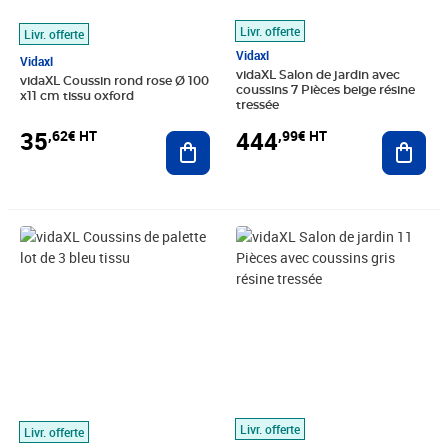
Livr. offerte
Livr. offerte
Vidaxl
Vidaxl
vidaXL Salon de jardin avec
vidaXL Coussin rond rose Ø 100
coussins 7 Pièces beige résine
x11 cm tissu oxford
tressée
35
444
,62€ HT
,99€ HT
Ajouter au panier
Ajout
Prix barré 39,99€ HT
Prix 35,74€ HT
Prix 564,99€ HT
Livr. offerte
Livr. offerte