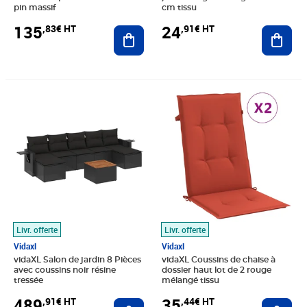
pin massif
cm tissu
135
24
,83€ HT
,91€ HT
Ajouter au panier
Ajout
Prix 489,91€ HT
Prix 35,44€ HT
Livr. offerte
Livr. offerte
Vidaxl
Vidaxl
vidaXL Salon de jardin 8 Pièces
vidaXL Coussins de chaise à
avec coussins noir résine
dossier haut lot de 2 rouge
tressée
mélangé tissu
489
35
,91€ HT
,44€ HT
Ajouter au panier
Ajout