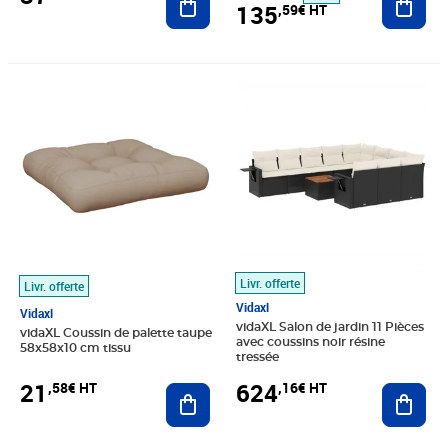
135
,59€ HT
Prix 21,58€ HT
Prix 624,16€ HT
Livr. offerte
Livr. offerte
Vidaxl
Vidaxl
vidaXL Salon de jardin 11 Pièces
vidaXL Coussin de palette taupe
avec coussins noir résine
58x58x10 cm tissu
tressée
21
624
,58€ HT
,16€ HT
Ajouter au panier
Ajout