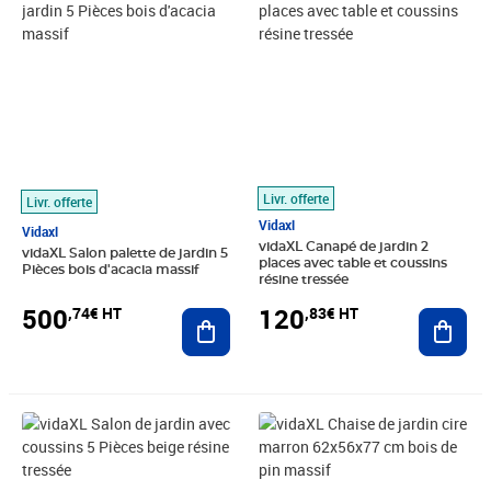
Livr. offerte
Livr. offerte
Vidaxl
Vidaxl
vidaXL Canapé de jardin 2
vidaXL Salon palette de jardin 5
places avec table et coussins
Pièces bois d'acacia massif
résine tressée
500
120
,74€ HT
,83€ HT
Ajouter au panier
Ajout
Prix 341,66€ HT
Prix barré 59,99€ HT
Prix 48,30€ HT