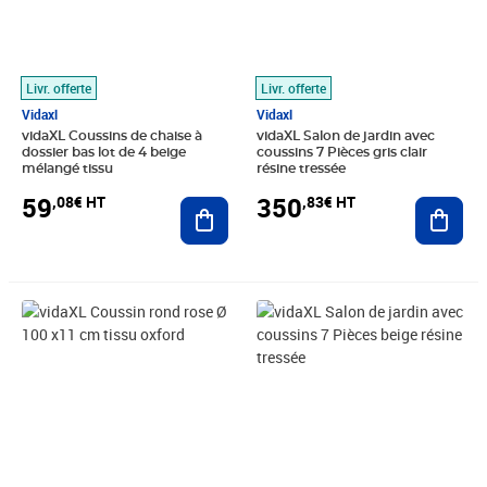
Livr. offerte
Livr. offerte
Vidaxl
Vidaxl
vidaXL Coussins de chaise à
vidaXL Salon de jardin avec
dossier bas lot de 4 beige
coussins 7 Pièces gris clair
mélangé tissu
résine tressée
59
350
,08€ HT
,83€ HT
Ajouter au panier
Ajout
Prix 35,62€ HT
Prix 444,99€ HT