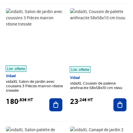
Prix 180,83€ HT
Prix 23,24€ HT
Livr. offerte
Livr. offerte
Vidaxl
Vidaxl
vidaXL Salon de jardin avec
vidaXL Coussin de palette
coussins 3 Pièces marron résine
anthracite 58x58x10 cm tissu
tressée
180
23
,83€ HT
,24€ HT
Ajouter au panier
Ajout
Prix 500,74€ HT
Prix 120,83€ HT