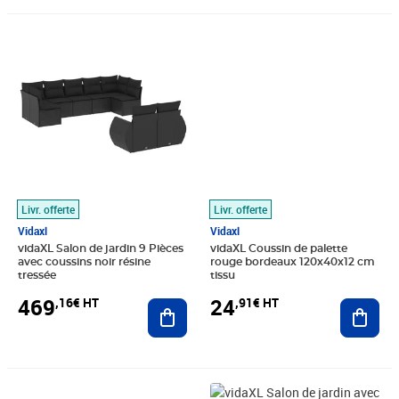
Prix 469,16€ HT
Prix 24,91€ HT
Livr. offerte
Livr. offerte
Vidaxl
Vidaxl
vidaXL Salon de jardin 9 Pièces
vidaXL Coussin de palette
avec coussins noir résine
rouge bordeaux 120x40x12 cm
tressée
tissu
469
24
,16€ HT
,91€ HT
Ajouter au panier
Ajout
Prix 459,16€ HT
Prix 674,99€ HT