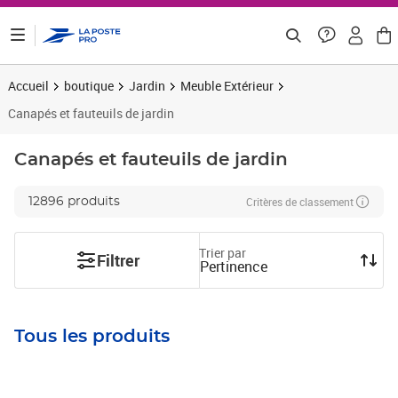
ontenu de la page
Accueil
boutique
Jardin
Meuble Extérieur
Canapés et fauteuils de jardin
Canapés et fauteuils de jardin
Critères de classement
12896 produits
Trier par
Filtrer
Pertinence
Tous les produits
Prix 84,08€ HT
Prix 452,49€ HT