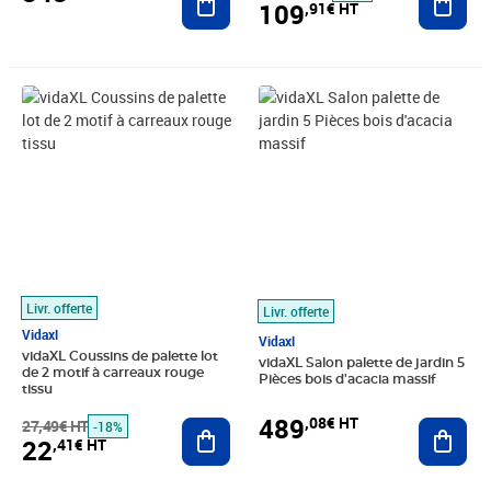
109
,91€ HT
Prix barré 27,49€ HT
Prix 22,41€ HT
Prix 489,08€ HT
Livr. offerte
Livr. offerte
Vidaxl
Vidaxl
vidaXL Coussins de palette lot
vidaXL Salon palette de jardin 5
de 2 motif à carreaux rouge
Pièces bois d'acacia massif
tissu
489
,08€ HT
27,49€ HT
Ajouter au panier
Ajout
-18%
22
,41€ HT