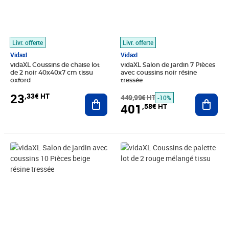
Livr. offerte
Livr. offerte
Vidaxl
Vidaxl
vidaXL Coussins de chaise lot
vidaXL Salon de jardin 7 Pièces
de 2 noir 40x40x7 cm tissu
avec coussins noir résine
oxford
tressée
23
,33€ HT
Ajouter au panier
449,99€ HT
Ajout
-10%
401
,58€ HT
Prix 534,99€ HT
Prix barré 34,99€ HT
Prix 29,08€ HT