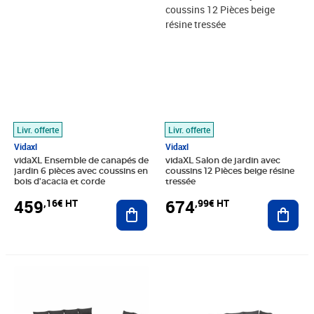
Livr. offerte
Livr. offerte
Vidaxl
Vidaxl
vidaXL Ensemble de canapés de
vidaXL Salon de jardin avec
jardin 6 pièces avec coussins en
coussins 12 Pièces beige résine
bois d'acacia et corde
tressée
459
674
,16€ HT
,99€ HT
Ajouter au panier
Ajout
Prix 455,83€ HT
Prix 428,33€ HT