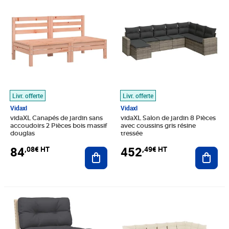
Livr. offerte
Livr. offerte
Vidaxl
Vidaxl
vidaXL Canapés de jardin sans
vidaXL Salon de jardin 8 Pièces
accoudoirs 2 Pièces bois massif
avec coussins gris résine
douglas
tressée
84
452
,08€ HT
,49€ HT
Ajouter au panier
Ajout
Prix barré 74,99€ HT
Prix 63,24€ HT
Prix 776,66€ HT