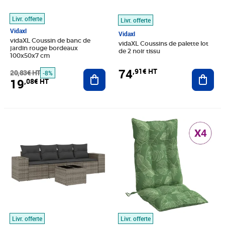
Livr. offerte
Livr. offerte
Vidaxl
Vidaxl
vidaXL Coussin de banc de
vidaXL Coussins de palette lot
jardin rouge bordeaux
de 2 noir tissu
100x50x7 cm
74
,91€ HT
20,83€ HT
Ajouter au panier
Ajout
-8%
19
,08€ HT
Prix 279,16€ HT
Prix 84,91€ HT
Livr. offerte
Livr. offerte