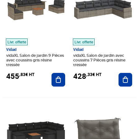
Livr. offerte
Livr. offerte
Vidaxl
Vidaxl
vidaXL Salon de jardin 9 Pièces
vidaXL Salon de jardin avec
avec coussins gris résine
coussins 7 Pièces gris résine
tressée
tressée
455
428
,83€ HT
,33€ HT
Ajouter au panier
Ajout
Prix barré 582,49€ HT
Prix 581,66€ HT
Prix 26,66€ HT