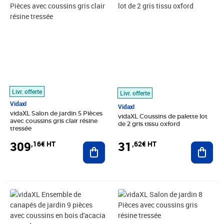
Livr. offerte
Livr. offerte
Vidaxl
Vidaxl
vidaXL Salon de jardin 5 Pièces
vidaXL Coussins de palette lot
avec coussins gris clair résine
de 2 gris tissu oxford
tressée
309
31
,16€ HT
,62€ HT
Ajouter au panier
Ajout
Prix 974,99€ HT
Prix 374,99€ HT