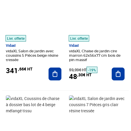
Livr. offerte
Livr. offerte
Vidaxl
Vidaxl
vidaXL Salon de jardin avec
vidaXL Chaise de jardin cire
coussins 5 Pièces beige résine
marron 62x56x77 cm bois de
tressée
pin massif
341
,66€ HT
Ajouter au panier
59,99€ HT
Ajout
-19%
48
,30€ HT
Prix 59,08€ HT
Prix 350,83€ HT