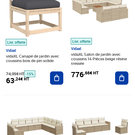
Livr. offerte
Livr. offerte
Vidaxl
Vidaxl
vidaXL Salon de jardin avec
vidaXL Canapé de jardin avec
coussins 14 Pièces beige résine
coussins bois de pin solide
tressée
776
,66€ HT
74,99€ HT
Ajouter au panier
Ajout
-15%
63
,24€ HT
Prix 707,49€ HT
Prix 439,16€ HT