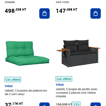
tressée
noir rotin
498
147
,33€ HT
,49€ HT
Ajouter au panier
Ajout
Prix 37,17€ HT
Prix barré 154,99€ HT
Prix 135,59€ HT
Livr. offerte
Livr. offerte
Vidaxl
Vidaxl
vidaXL Canapé de jardin avec
vidaXL Coussins de palette lot
coussins 2 places noir résine
de 2 vert tissu
tressée
37
,17€ HT
Ajouter au panier
154,99€ HT
Ajout
-12%