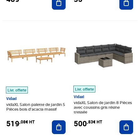
Prix 519,08€ HT
Prix 500,83€ HT
Livr. offerte
Livr. offerte
Vidaxl
Vidaxl
vidaXL Salon de jardin 8 Pièces
vidaXL Salon palette de jardin 5
avec coussins gris résine
Pièces bois d'acacia massif
tressée
519
500
,08€ HT
,83€ HT
Ajouter au panier
Ajout