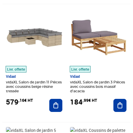
Prix 579,16€ HT
Prix 184,99€ HT
Livr. offerte
Livr. offerte
Vidaxl
Vidaxl
vidaXL Salon de jardin 11 Pièces
vidaXL Salon de jardin 3 Pièces
avec coussins beige résine
avec coussins bois massif
tressée
d'acacia
579
184
,16€ HT
,99€ HT
Ajouter au panier
Ajout
Prix 309,16€ HT
Prix 31,62€ HT