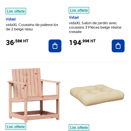
Livr. offerte
Livr. offerte
Vidaxl
Vidaxl
vidaXL Salon de jardin avec
vidaXL Coussins de palette lot
coussins 3 Pièces beige résine
de 2 beige tissu
tressée
36
194
,58€ HT
,99€ HT
Ajouter au panier
Ajout
Prix 43,33€ HT
Prix 22,41€ HT
Livr. offerte
Livr. offerte