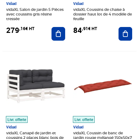
Vidaxl
Vidaxl
vidaXL Salon de jardin 5 Pièces
vidaXL Coussins de chaise à
avec coussins gris résine
dossier haut lot de 4 modèle de
tressée
feuille
279
84
,16€ HT
,91€ HT
Ajouter au panier
Ajout
Prix 135,83€ HT
Prix 24,91€ HT
Livr. offerte
Livr. offerte
Vidaxl
Vidaxl
vidaXL Canapé de jardin et
vidaXL Coussin de banc de
coussins 2 places blanc bois de
jardin rouge mélangé 150x50x7