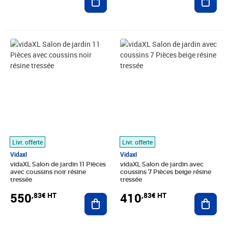
Prix 550,83€ HT
Prix 410,83€ HT
Livr. offerte
Livr. offerte
Vidaxl
Vidaxl
vidaXL Salon de jardin 11 Pièces
vidaXL Salon de jardin avec
avec coussins noir résine
coussins 7 Pièces beige résine
tressée
tressée
550
410
,83€ HT
,83€ HT
Ajouter au panier
Ajout