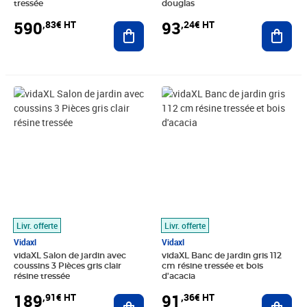
tressée
douglas
590
93
,83€ HT
,24€ HT
Ajouter au panier
Ajout
Prix 189,91€ HT
Prix 91,36€ HT
Livr. offerte
Livr. offerte
Vidaxl
Vidaxl
vidaXL Salon de jardin avec
vidaXL Banc de jardin gris 112
coussins 3 Pièces gris clair
cm résine tressée et bois
résine tressée
d'acacia
189
91
,91€ HT
,36€ HT
Ajouter au panier
Ajout