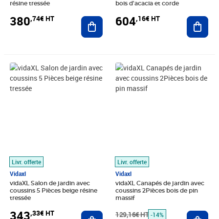
résine tressée
bois d'acacia et corde
380
604
,74€ HT
,16€ HT
Ajouter au panier
Ajout
Prix 343,33€ HT
Prix barré 129,16€ HT
Prix 109,91€ HT
Livr. offerte
Livr. offerte
Vidaxl
Vidaxl
vidaXL Salon de jardin avec
vidaXL Canapés de jardin avec
coussins 5 Pièces beige résine
coussins 2Pièces bois de pin
tressée
massif
343
,33€ HT
Ajouter au panier
129,16€ HT
Ajout
-14%