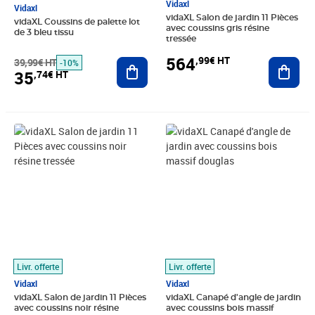
Vidaxl
Vidaxl
vidaXL Salon de jardin 11 Pièces
vidaXL Coussins de palette lot
avec coussins gris résine
de 3 bleu tissu
tressée
564
,99€ HT
39,99€ HT
Ajouter au panier
Ajout
-10%
35
,74€ HT
Prix 590,83€ HT
Prix 93,24€ HT
Livr. offerte
Livr. offerte
Vidaxl
Vidaxl
vidaXL Salon de jardin 11 Pièces
vidaXL Canapé d'angle de jardin
avec coussins noir résine
avec coussins bois massif