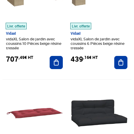
Livr. offerte
Livr. offerte
Vidaxl
Vidaxl
vidaXL Salon de jardin avec
vidaXL Salon de jardin avec
coussins 10 Pièces beige résine
coussins 6 Pièces beige résine
tressée
tressée
707
439
,49€ HT
,16€ HT
Ajouter au panier
Ajout
Prix barré 20,83€ HT
Prix 19,08€ HT
Prix 74,91€ HT