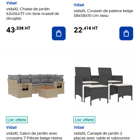
Vidaxl
Vidaxl
vidaXL Chaise de jardin
vidaXL Coussin de palette beige
62x56x77 cm bois massif de
58x58x10 cm tissu
douglas
43
22
,33€ HT
,41€ HT
Ajouter au panier
Ajout
Prix 498,33€ HT
Prix 147,49€ HT
Livr. offerte
Livr. offerte
Vidaxl
Vidaxl
vidaXL Salon de jardin avec
vidaXL Canapé de jardin 2
coussins 7 Pièces beige résine
places avec table et tabourets