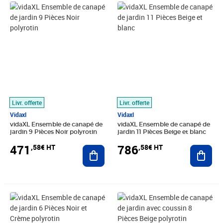
Prix 471,58€ HT
Prix 786,58€ HT
Livr. offerte
Livr. offerte
Vidaxl
Vidaxl
vidaXL Ensemble de canapé de
vidaXL Ensemble de canapé de
jardin 9 Pièces Noir polyrotin
jardin 11 Pièces Beige et blanc
471
786
,58€ HT
,58€ HT
Ajouter au panier
Ajout
Prix 328,24€ HT
Prix 495,74€ HT