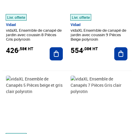
Livr. offerte
Livr. offerte
Vidaxl
Vidaxl
vidaXL Ensemble de canapé de
vidaXL Ensemble de canapé de
jardin avec coussin 8 Pièces
jardin avec coussin 9 Pièces
Gris polyrotin
Beige polyrotin
426
554
,58€ HT
,08€ HT
Ajouter au panier
Ajout
Prix 349,91€ HT
Prix 440,74€ HT