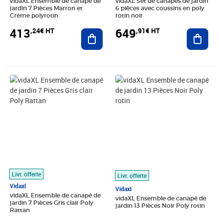
vidaXL Ensemble de canapé de
vidaXL Set de canapés de jardin
jardin 7 Pièces Marron et
6 pièces avec coussins en poly
Crème polyrotin
rotin noir
413
649
,24€ HT
,91€ HT
Ajouter au panier
Ajout
Prix 488,24€ HT
Prix 694,08€ HT
Livr. offerte
Livr. offerte
Vidaxl
Vidaxl
vidaXL Ensemble de canapé de
vidaXL Ensemble de canapé de
jardin 7 Pièces Gris clair Poly
jardin 13 Pièces Noir Poly rotin
Rattan