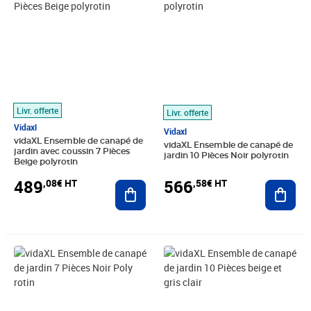
Livr. offerte
Livr. offerte
Vidaxl
Vidaxl
vidaXL Ensemble de canapé de
vidaXL Ensemble de canapé de
jardin avec coussin 7 Pièces
jardin 10 Pièces Noir polyrotin
Beige polyrotin
489
566
,08€ HT
,58€ HT
Ajouter au panier
Ajout
Prix 384,08€ HT
Prix 802,41€ HT