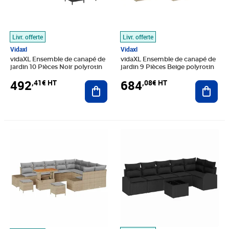
Livr. offerte
Livr. offerte
Vidaxl
Vidaxl
vidaXL Ensemble de canapé de
vidaXL Ensemble de canapé de
jardin 10 Pièces Noir polyrotin
jardin 9 Pièces Beige polyrotin
492
684
,41€ HT
,08€ HT
Ajouter au panier
Ajout
Prix 674,08€ HT
Prix 378,24€ HT