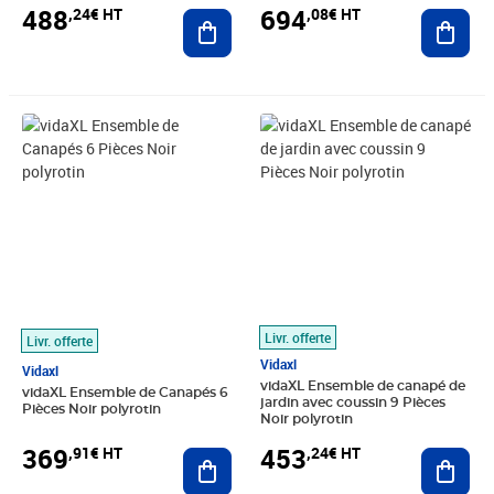
488
694
,24€ HT
,08€ HT
Ajouter au panier
Ajout
Prix 369,91€ HT
Prix 453,24€ HT
Livr. offerte
Livr. offerte
Vidaxl
Vidaxl
vidaXL Ensemble de canapé de
vidaXL Ensemble de Canapés 6
jardin avec coussin 9 Pièces
Pièces Noir polyrotin
Noir polyrotin
369
453
,91€ HT
,24€ HT
Ajouter au panier
Ajout