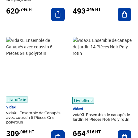
620
493
,74€ HT
,24€ HT
Ajouter au panier
Ajout
Prix 309,08€ HT
Prix 654,91€ HT
Livr. offerte
Livr. offerte
Vidaxl
Vidaxl
vidaXL Ensemble de Canapés
vidaXL Ensemble de canapé de
avec coussin 6 Pièces Gris
jardin 14 Pièces Noir Poly rotin
polyrotin
309
654
,08€ HT
,91€ HT
Ajouter au panier
Ajout