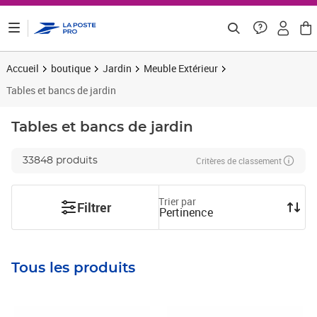
ontenu de la page
Accueil
boutique
Jardin
Meuble Extérieur
Tables et bancs de jardin
Tables et bancs de jardin
Critères de classement
33848 produits
Trier par
Filtrer
Pertinence
Tous les produits
Prix 342,41€ HT
Prix 369,91€ HT