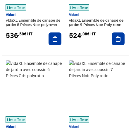
Livr. offerte
Livr. offerte
Vidaxl
Vidaxl
vidaXL Ensemble de canapé de
vidaXL Ensemble de canapé de
jardin 8 Pièces Noir polyrotin
jardin 9 Pièces Noir Poly rotin
536
524
,58€ HT
,08€ HT
Ajouter au panier
Ajout
Prix 359,91€ HT
Prix 409,08€ HT
Livr. offerte
Livr. offerte
Vidaxl
Vidaxl