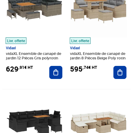
Livr. offerte
Livr. offerte
Vidaxl
Vidaxl
vidaXL Ensemble de canapé de
vidaXL Ensemble de canapé de
jardin 12 Pièces Gris polyrotin
jardin 8 Pièces Beige Poly rotin
629
595
,91€ HT
,74€ HT
Ajouter au panier
Ajout
Prix 492,41€ HT
Prix 684,08€ HT