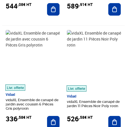
544
589
,08€ HT
,91€ HT
Ajouter au panier
Ajout
Prix 336,58€ HT
Prix 526,58€ HT
Livr. offerte
Livr. offerte
Vidaxl
Vidaxl
vidaXL Ensemble de canapé de
vidaXL Ensemble de canapé de
jardin avec coussin 6 Pièces
jardin 11 Pièces Noir Poly rotin
Gris polyrotin
336
526
,58€ HT
,58€ HT
Ajouter au panier
Ajout