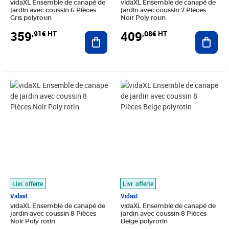
vidaXL Ensemble de canapé de
vidaXL Ensemble de canapé de
jardin avec coussin 6 Pièces
jardin avec coussin 7 Pièces
Gris polyrotin
Noir Poly rotin
359
409
,91€ HT
,08€ HT
Ajouter au panier
Ajout
Prix 544,08€ HT
Prix 589,91€ HT
Livr. offerte
Livr. offerte
Vidaxl
Vidaxl
vidaXL Ensemble de canapé de
vidaXL Ensemble de canapé de
jardin avec coussin 8 Pièces
jardin avec coussin 8 Pièces
Noir Poly rotin
Beige polyrotin