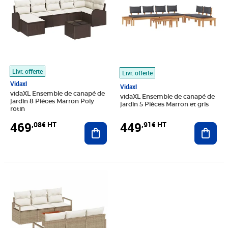
Livr. offerte
Livr. offerte
Vidaxl
Vidaxl
vidaXL Ensemble de canapé de
vidaXL Ensemble de canapé de
jardin 8 Pièces Marron Poly
jardin 5 Pièces Marron et gris
rotin
469
449
,08€ HT
,91€ HT
Ajouter au panier
Ajout
Prix 467,41€ HT
Prix 420,74€ HT