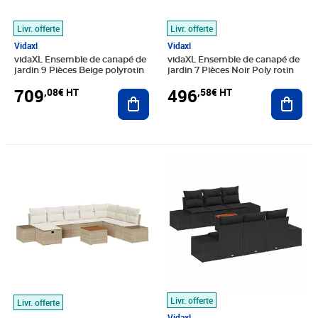
Livr. offerte
Livr. offerte
Vidaxl
Vidaxl
vidaXL Ensemble de canapé de
vidaXL Ensemble de canapé de
jardin 9 Pièces Beige polyrotin
jardin 7 Pièces Noir Poly rotin
709
496
,08€ HT
,58€ HT
Ajouter au panier
Ajout
Prix 522,41€ HT
Prix 410,74€ HT
Livr. offerte
Livr. offerte
Vidaxl