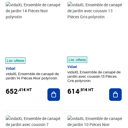
Prix 652,41€ HT
Prix 614,91€ HT
Livr. offerte
Livr. offerte
Vidaxl
Vidaxl
vidaXL Ensemble de canapé de
vidaXL Ensemble de canapé de
jardin avec coussin 13 Pièces
jardin 14 Pièces Noir polyrotin
Gris polyrotin
652
614
,41€ HT
,91€ HT
Ajouter au panier
Ajout
Prix 489,08€ HT
Prix 566,58€ HT