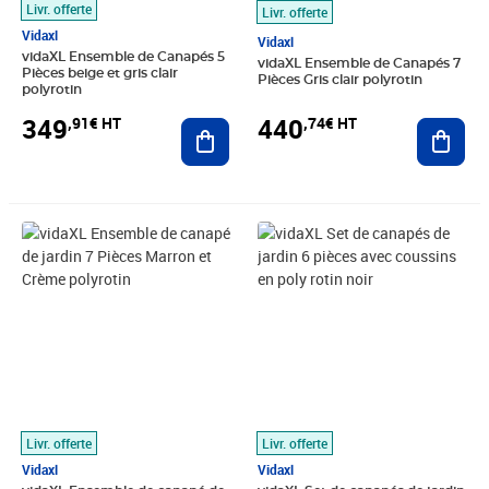
Livr. offerte
Livr. offerte
Vidaxl
Vidaxl
vidaXL Ensemble de Canapés 5
vidaXL Ensemble de Canapés 7
Pièces beige et gris clair
Pièces Gris clair polyrotin
polyrotin
349
440
,91€ HT
,74€ HT
Ajouter au panier
Ajout
Prix 413,24€ HT
Prix 649,91€ HT
Livr. offerte
Livr. offerte
Vidaxl
Vidaxl