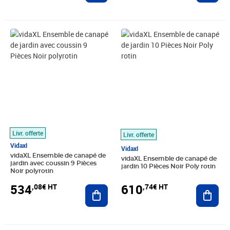
Prix 534,08€ HT
Prix 610,74€ HT
Livr. offerte
Livr. offerte
Vidaxl
Vidaxl
vidaXL Ensemble de canapé de
vidaXL Ensemble de canapé de
jardin avec coussin 9 Pièces
jardin 10 Pièces Noir Poly rotin
Noir polyrotin
534
610
,08€ HT
,74€ HT
Ajouter au panier
Ajout