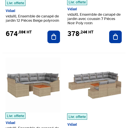
Livr. offerte
Livr. offerte
Vidaxl
Vidaxl
vidaXL Ensemble de canapé de
vidaXL Ensemble de canapé de
jardin avec coussin 7 Pièces
jardin 12 Pièces Beige polyrotin
Noir Poly rotin
674
378
,08€ HT
,24€ HT
Ajouter au panier
Ajout
Prix 486,58€ HT
Prix 659,91€ HT
Livr. offerte
Livr. offerte
Vidaxl
Vidaxl