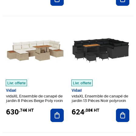
Prix 630,74€ HT
Prix 624,08€ HT
Livr. offerte
Livr. offerte
Vidaxl
Vidaxl
vidaXL Ensemble de canapé de
vidaXL Ensemble de canapé de
jardin 8 Pièces Beige Poly rotin
jardin 13 Pièces Noir polyrotin
630
624
,74€ HT
,08€ HT
Ajouter au panier
Ajout