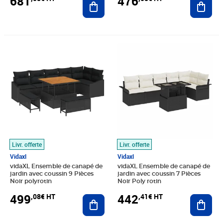
681
476
Prix 499,08€ HT
Prix 442,41€ HT
Livr. offerte
Livr. offerte
Vidaxl
Vidaxl
vidaXL Ensemble de canapé de
vidaXL Ensemble de canapé de
jardin avec coussin 9 Pièces
jardin avec coussin 7 Pièces
Noir polyrotin
Noir Poly rotin
499
442
,08€ HT
,41€ HT
Ajouter au panier
Ajout