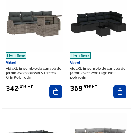
Livr. offerte
Livr. offerte
Vidaxl
Vidaxl
vidaXL Ensemble de canapé de
vidaXL Ensemble de canapé de
jardin avec coussin 5 Pièces
jardin avec stockage Noir
Gris Poly rotin
polyrotin
342
369
,41€ HT
,91€ HT
Ajouter au panier
Ajout
Prix 629,91€ HT
Prix 595,74€ HT