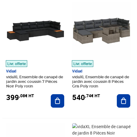
Prix 399,08€ HT
Prix 540,74€ HT
Livr. offerte
Livr. offerte
Vidaxl
Vidaxl
vidaXL Ensemble de canapé de
vidaXL Ensemble de canapé de
jardin avec coussin 7 Pièces
jardin avec coussin 8 Pièces
Noir Poly rotin
Gris Poly rotin
399
540
,08€ HT
,74€ HT
Ajouter au panier
Ajout
Prix 541,58€ HT
Prix 401,58€ HT