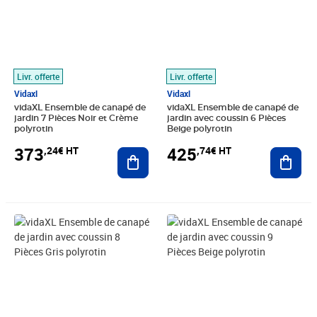
Livr. offerte
Livr. offerte
Vidaxl
Vidaxl
vidaXL Ensemble de canapé de
vidaXL Ensemble de canapé de
jardin 7 Pièces Noir et Crème
jardin avec coussin 6 Pièces
polyrotin
Beige polyrotin
373
425
,24€ HT
,74€ HT
Ajouter au panier
Ajout
Prix 426,58€ HT
Prix 554,08€ HT