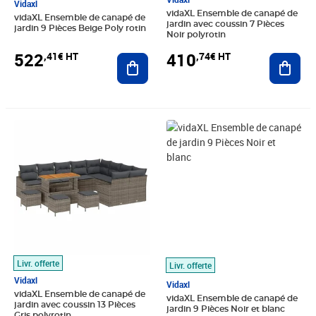
Vidaxl
vidaXL Ensemble de canapé de
vidaXL Ensemble de canapé de
jardin avec coussin 7 Pièces
jardin 9 Pièces Beige Poly rotin
Noir polyrotin
522
410
,41€ HT
,74€ HT
Ajouter au panier
Ajout
Prix 620,74€ HT
Prix 493,24€ HT
Livr. offerte
Livr. offerte
Vidaxl
Vidaxl
vidaXL Ensemble de canapé de
vidaXL Ensemble de canapé de
jardin avec coussin 13 Pièces
jardin 9 Pièces Noir et blanc
Gris polyrotin