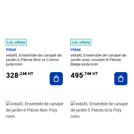
Livr. offerte
Livr. offerte
Vidaxl
Vidaxl
vidaXL Ensemble de canapé de
vidaXL Ensemble de canapé de
jardin 6 Pièces Noir et Crème
jardin avec coussin 8 Pièces
polyrotin
Beige polyrotin
328
495
,24€ HT
,74€ HT
Ajouter au panier
Ajout
Prix 369,08€ HT
Prix 389,08€ HT