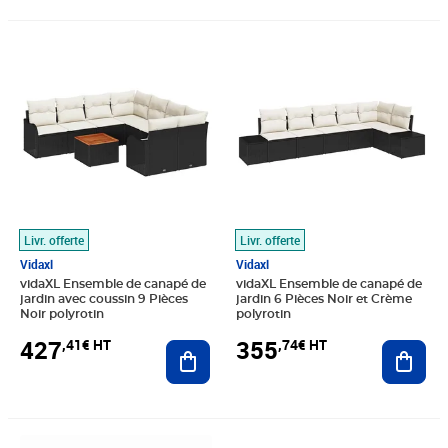
Prix 427,41€ HT
Prix 355,74€ HT
Livr. offerte
Livr. offerte
Vidaxl
Vidaxl
vidaXL Ensemble de canapé de
vidaXL Ensemble de canapé de
jardin avec coussin 9 Pièces
jardin 6 Pièces Noir et Crème
Noir polyrotin
polyrotin
427
355
,41€ HT
,74€ HT
Ajouter au panier
Ajout
Prix 222,41€ HT
Prix 401,58€ HT