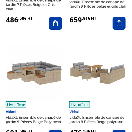
vidaXL Ensemble de canapé de
vidaXL Ensemble de canapé de
jardin 7 Pièces Beige et Gris
jardin 9 Pièces beige et gris clair
clair
486
659
,58€ HT
,91€ HT
Ajouter au panier
Ajout
Prix 681,58€ HT
Prix 476,58€ HT
Livr. offerte
Livr. offerte
Vidaxl
Vidaxl
vidaXL Ensemble de canapé de
vidaXL Ensemble de canapé de
jardin 9 Pièces Beige Poly rotin
jardin 8 Pièces Beige polyrotin
,58€ HT
,58€ HT
Ajouter au panier
Ajout