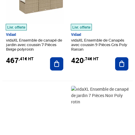
Livr. offerte
Livr. offerte
Vidaxl
Vidaxl
vidaXL Ensemble de canapé de
vidaXL Ensemble de Canapés
jardin avec coussin 7 Pièces
avec coussin 9 Pièces Gris Poly
Beige polyrotin
Rattan
467
420
,41€ HT
,74€ HT
Ajouter au panier
Ajout
Prix 709,08€ HT
Prix 496,58€ HT