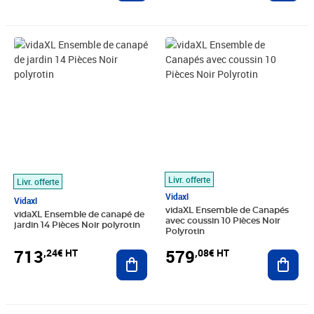
Prix 713,24€ HT
Prix 579,08€ HT
Livr. offerte
Livr. offerte
Vidaxl
Vidaxl
vidaXL Ensemble de Canapés
vidaXL Ensemble de canapé de
avec coussin 10 Pièces Noir
jardin 14 Pièces Noir polyrotin
Polyrotin
713
579
,24€ HT
,08€ HT
Ajouter au panier
Ajout