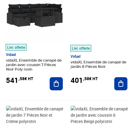
Livr. offerte
Livr. offerte
Vidaxl
Vidaxl
vidaXL Ensemble de canapé de
vidaXL Ensemble de canapé de
jardin avec coussin 7 Pièces
jardin 8 Pièces Noir
Noir Poly rotin
541
401
,58€ HT
,58€ HT
Ajouter au panier
Ajout
Prix 373,24€ HT
Prix 425,74€ HT