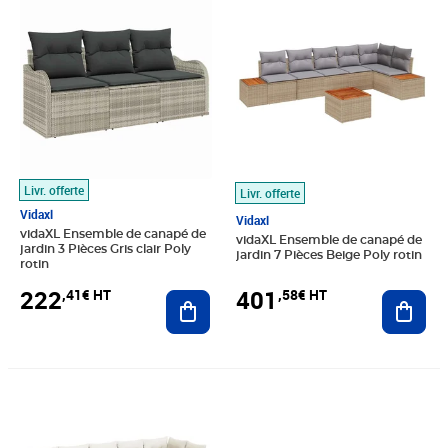
Livr. offerte
Livr. offerte
Vidaxl
Vidaxl
vidaXL Ensemble de canapé de
vidaXL Ensemble de canapé de
jardin 3 Pièces Gris clair Poly
jardin 7 Pièces Beige Poly rotin
rotin
222
401
,41€ HT
,58€ HT
Ajouter au panier
Ajout
Prix 469,08€ HT
Prix 449,91€ HT