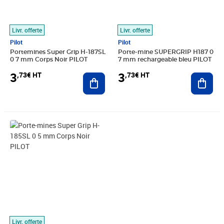
Livr. offerte
Livr. offerte
Pilot
Pilot
Portemines Super Grip H-187SL
Porte-mine SUPERGRIP H187 0
0 7 mm Corps Noir PILOT
7 mm rechargeable bleu PILOT
3
3
,73€ HT
,73€ HT
Ajouter au panier
Ajout
Prix 3,73€ HT
Livr. offerte