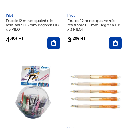
Pilot
Pilot
Etui de 12 mines qualité très
Etui de 12 mines qualité très
résistante 0 5 mm Begreen HB
résistante 0 5 mm Begreen HB
x 5 PILOT
x 3 PILOT
4
3
,40€ HT
,20€ HT
Ajouter au panier
Ajout
Prix 309,08€ HT
Prix 9,46€ HT