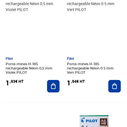
Pilot
Pilot
Porte-mines H-185
Porte-mines H-185
rechargeable Néon 0,5 mm
rechargeable Néon 0 5 mm
Violet PILOT
Vert PILOT
1
1
,93€ HT
,94€ HT
Ajouter au panier
Ajout
Prix 14,01€ HT
Prix 7,87€ HT