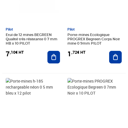
Pilot
Pilot
Etui de 12 mines BEGREEN
Porte-mines Ecologique
Qualité très résistante 0 7 mm
PROGREX Begreen Corps Noir
HB x 10 PILOT
mine 0 9mm PILOT
7
1
,10€ HT
,72€ HT
Ajouter au panier
Ajout
Prix 17,73€ HT
Prix 13,09€ HT