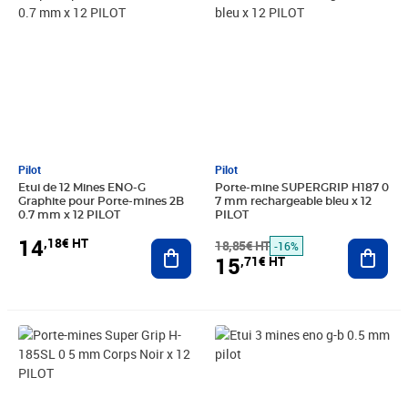
Pilot
Pilot
Etui de 12 Mines ENO-G
Porte-mine SUPERGRIP H187 0
Graphite pour Porte-mines 2B
7 mm rechargeable bleu x 12
0.7 mm x 12 PILOT
PILOT
14
,18€ HT
Ajouter au panier
18,85€ HT
Ajout
-16%
15
,71€ HT
Prix barré 18,85€ HT
Prix 15,71€ HT
Prix 1,43€ HT