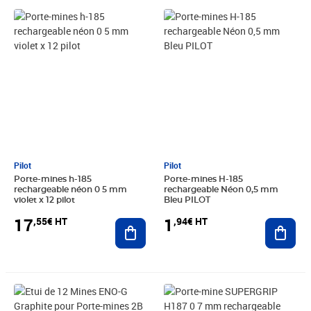
Prix 17,55€ HT
Prix 1,94€ HT
Pilot
Pilot
Porte-mines h-185
Porte-mines H-185
rechargeable néon 0 5 mm
rechargeable Néon 0,5 mm
violet x 12 pilot
Bleu PILOT
17
1
,55€ HT
,94€ HT
Ajouter au panier
Ajout
Prix 14,18€ HT
Prix barré 18,85€ HT
Prix 15,71€ HT