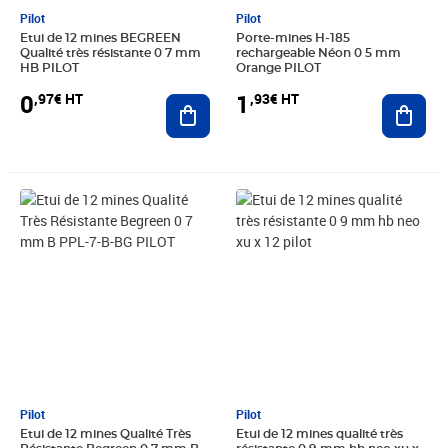
Pilot
Pilot
Etui de 12 mines BEGREEN
Porte-mines H-185
Qualité très résistante 0 7 mm
rechargeable Néon 0 5 mm
HB PILOT
Orange PILOT
0
1
,97€ HT
,93€ HT
Ajouter au panier
Ajout
Prix 0,92€ HT
Prix 14,18€ HT
Pilot
Pilot
Etui de 12 mines Qualité Très
Etui de 12 mines qualité très