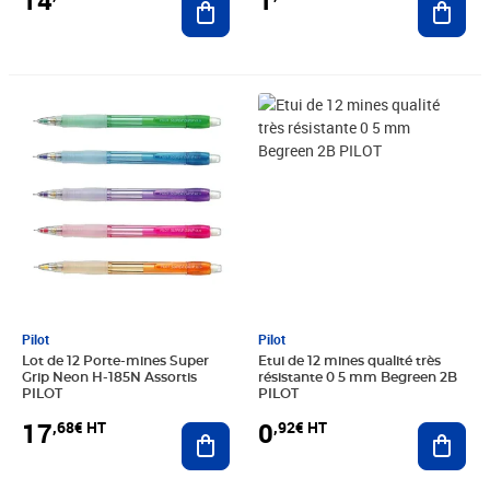
14
1
Prix 17,68€ HT
Prix 0,92€ HT
Pilot
Pilot
Lot de 12 Porte-mines Super
Etui de 12 mines qualité très
Grip Neon H-185N Assortis
résistante 0 5 mm Begreen 2B
PILOT
PILOT
17
0
,68€ HT
,92€ HT
Ajouter au panier
Ajout