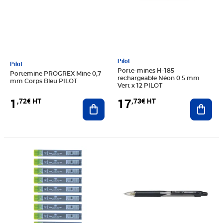
Pilot
Pilot
Porte-mines H-185
Portemine PROGREX Mine 0,7
rechargeable Néon 0 5 mm
mm Corps Bleu PILOT
Vert x 12 PILOT
1
17
,72€ HT
,73€ HT
Ajouter au panier
Ajout
Prix 7,87€ HT
Prix 1,72€ HT