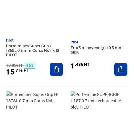
Pilot
Pilot
Porte-mines Super Grip H-
Etui 3 mines eno g-b 0.5 mm
185SL 0 5 mm Corps Noir x 12
pilot
PILOT
1
,43€ HT
18,85€ HT
Ajouter au panier
Ajout
-16%
15
,71€ HT
Prix 3,73€ HT
Prix 3,73€ HT