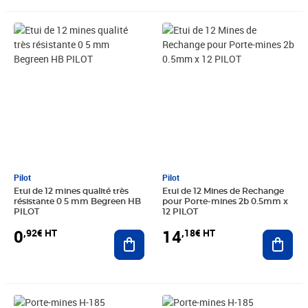
Prix 0,92€ HT
Prix 14,18€ HT
Pilot
Pilot
Etui de 12 mines qualité très
Etui de 12 Mines de Rechange
résistante 0 5 mm Begreen HB
pour Porte-mines 2b 0.5mm x
PILOT
12 PILOT
0
14
,92€ HT
,18€ HT
Ajouter au panier
Ajout
Prix 1,93€ HT
Prix 1,94€ HT