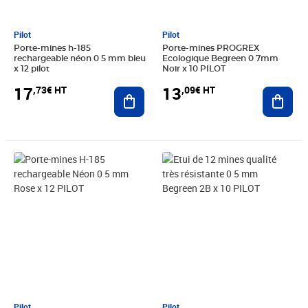
Pilot
Pilot
Porte-mines h-185
Porte-mines PROGREX
rechargeable néon 0 5 mm bleu
Ecologique Begreen 0 7mm
x 12 pilot
Noir x 10 PILOT
17
13
,73€ HT
,09€ HT
Ajouter au panier
Ajout
Prix 17,55€ HT
Prix 7,89€ HT
Pilot
Pilot