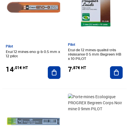
Pilot
Pilot
Etui de 12 mines qualité très
Etui 12 mines eno g-b 0.5 mm x
résistante 0 5 mm Begreen HB
12 pilot
x 10 PILOT
14
7
,01€ HT
,87€ HT
Ajouter au panier
Ajout
Prix 7,10€ HT
Prix 1,72€ HT