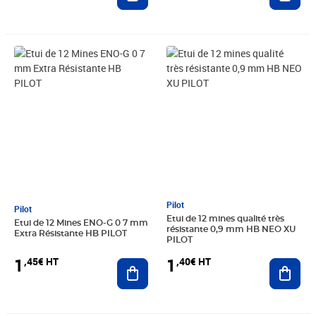
Prix 1,45€ HT
Prix 1,40€ HT
Pilot
Pilot
Etui de 12 mines qualité très
Etui de 12 Mines ENO-G 0 7 mm
résistante 0,9 mm HB NEO XU
Extra Résistante HB PILOT
PILOT
1
1
,45€ HT
,40€ HT
Ajouter au panier
Ajout