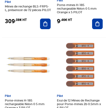
Pilot
Pilot
Porte-mines H-185
Mines de rechange BLS-FRP5-
rechargeable Néon 0 5 mm
L, présentoir de 72 pièces PILOT
Orange x 5 PILOT
309
9
,08€ HT
,46€ HT
Ajouter au panier
Ajout
Prix 5,89€ HT
Prix 7,52€ HT
Pilot
Pilot
Porte-mines H-185
Etui de 12 Mines de Rechange
rechargeable Néon 0 5 mm
pour Porte-mines 2b 0.5mm x
Orange x 3 PILOT
6 PILOT