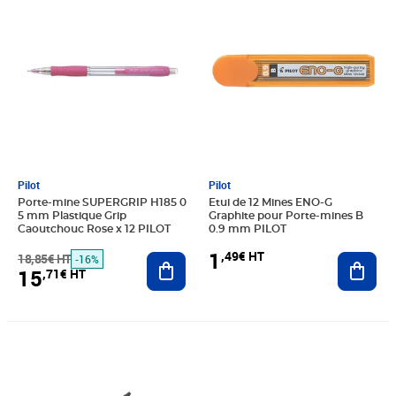
Pilot
Pilot
Porte-mine SUPERGRIP H185 0
Etui de 12 Mines ENO-G
5 mm Plastique Grip
Graphite pour Porte-mines B
Caoutchouc Rose x 12 PILOT
0.9 mm PILOT
1
,49€ HT
18,85€ HT
Ajouter au panier
Ajout
-16%
15
,71€ HT
Prix 1,72€ HT
Prix 1,45€ HT