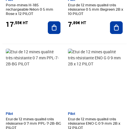
Porte-mines H-185
Etui de 12 mines qualité très
rechargeable Néon 0 5 mm
résistante 0 5 mm Begreen 2B x
Rose x 12 PILOT
10 PILOT
17
7
,55€ HT
,89€ HT
Ajouter au panier
Ajout
Prix 0,97€ HT
Prix 14,18€ HT
Pilot
Pilot
Etui de 12 mines qualité très
Etui de 12 mines qualité très
résistante 0 7 mm PPL-7-2B-BG
résistante ENO G 0 9 mm 2B x
PILOT
12 PILOT