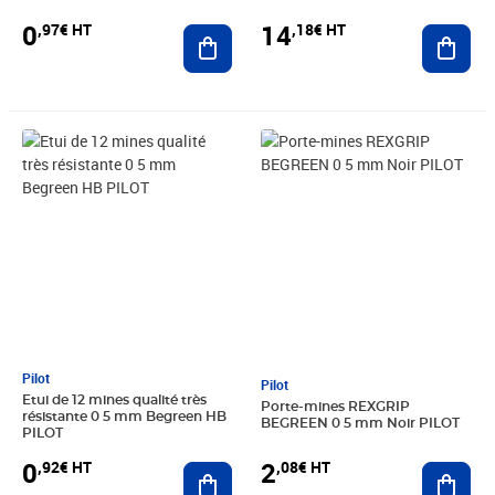
0
14
,97€ HT
,18€ HT
Ajouter au panier
Ajout
Prix 0,92€ HT
Prix 2,08€ HT
Pilot
Pilot
Etui de 12 mines qualité très
Porte-mines REXGRIP
résistante 0 5 mm Begreen HB
BEGREEN 0 5 mm Noir PILOT
PILOT
0
2
,92€ HT
,08€ HT
Ajouter au panier
Ajout