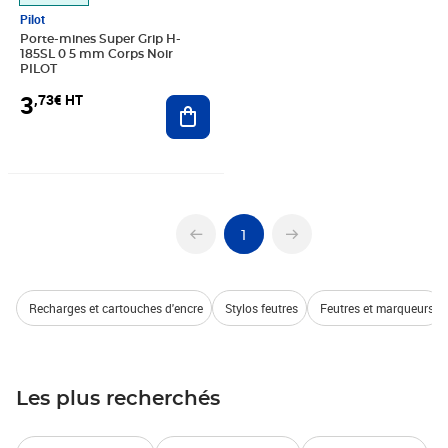
Pilot
Porte-mines Super Grip H-
185SL 0 5 mm Corps Noir
PILOT
3
,73€ HT
Ajouter au panier
1
Recharges et cartouches d'encre
Stylos feutres
Feutres et marqueurs
Les plus recherchés