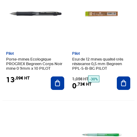
Pilot
Pilot
Porte-mines Ecologique
Etui de 12 mines qualité très
PROGREX Begreen Corps Noir
résistante 0,5 mm Begreen
mine 0 9mm x 10 PILOT
PPL-5-B-BG PILOT
13
,09€ HT
Ajouter au panier
1,05€ HT
Ajout
-30%
0
,73€ HT
Prix 1,72€ HT
Prix 17,73€ HT