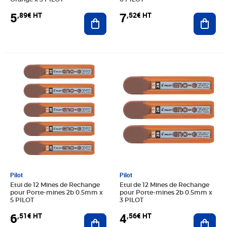
5
7
,89€ HT
,52€ HT
Ajouter au panier
Ajout
Prix 6,51€ HT
Prix 4,56€ HT
Pilot
Pilot
Etui de 12 Mines de Rechange
Etui de 12 Mines de Rechange
pour Porte-mines 2b 0.5mm x
pour Porte-mines 2b 0.5mm x
5 PILOT
3 PILOT
6
4
,51€ HT
,56€ HT
Ajouter au panier
Ajout