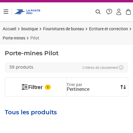
ontenu de la page
Accueil
boutique
Fournitures de bureau
Ecriture et correction
Porte-mines
Pilot
Porte-mines
Pilot
Critères de classement
59 produits
Trier par
Filtrer
1
Pertinence
Tous les produits
Prix barré 18,85€ HT
Prix 15,71€ HT
Prix 1,49€ HT