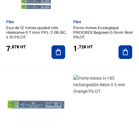
Pilot
Pilot
Etui de 12 mines qualité très
Porte-mines Ecologique
résistante 0 7 mm PPL-7-2B-BG
PROGREX Begreen 0 3mm Noir
x 10 PILOT
PILOT
7
1
,87€ HT
,72€ HT
Ajouter au panier
Ajout
Prix 0,97€ HT
Prix 1,93€ HT