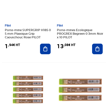
Pilot
Pilot
Porte-mine SUPERGRIP H185 0
Porte-mines Ecologique
5 mm Plastique Grip
PROGREX Begreen 0 3mm Noir
Caoutchouc Rose PILOT
x 10 PILOT
1
13
,94€ HT
,08€ HT
Ajouter au panier
Ajout
Prix 4,40€ HT
Prix 3,20€ HT