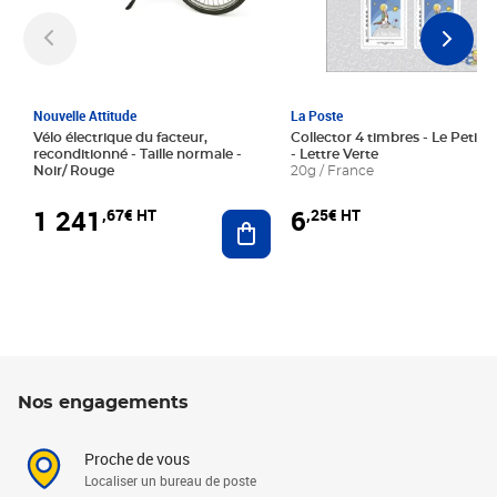
Nouvelle Attitude
La Poste
Vélo électrique du facteur,
Collector 4 timbres - Le Petit P
reconditionné - Taille normale -
- Lettre Verte
Noir/ Rouge
20g / France
1 241
6
,67€ HT
,25€ HT
Ajouter au panier
Nos engagements
Proche de vous
Localiser un bureau de poste