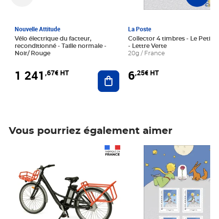
Nouvelle Attitude
La Poste
Vélo électrique du facteur,
Collector 4 timbres - Le Petit P
reconditionné - Taille normale -
- Lettre Verte
Noir/ Rouge
20g / France
1 241
6
,67€ HT
,25€ HT
Ajouter au panier
Vous pourriez également aimer
Prix 1 241,67€ HT
Prix 6,25€ HT