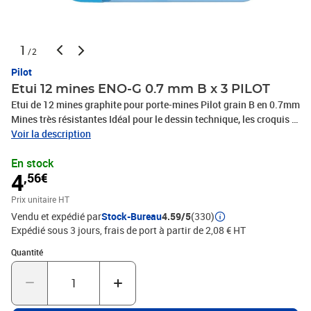
1
/2
Pilot
Etui 12 mines ENO-G 0.7 mm B x 3 PILOT
Etui de 12 mines graphite pour porte-mines Pilot grain B en 0.7mm
Mines très résistantes Idéal pour le dessin technique, les croquis et
esquisses Les mines ENO de Pilot sont spécialement adaptées aux
Voir la description
porte-mines de la marque Pilot mais vous pouvez également les
En stock
utiliser pour recharger un porte-mines d'une autre marque Les
4
,56€
mines sont conditionnées dans une boite en plastique avec
capuchon afin de les protéger
Prix unitaire HT
Vendu et expédié par
Stock-Bureau
4.59/5
(330)
Expédié sous 3 jours, frais de port à partir de 2,08 € HT
Quantité : 1
Quantité