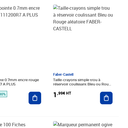
é 0,88€ HT
€ HT
Prix 1,99€ HT
Faber-Castell
inte 0.7mm encre rouge
Taille-crayons simple trou à
7 A PLUS
réservoir coulissant Bleu ou Rouge
aléatoire FABER-CASTELL
1
,99€ HT
Ajouter au panier
Ajouter au
30%
€ HT
Prix barré 0,83€ HT
Prix 0,58€ HT