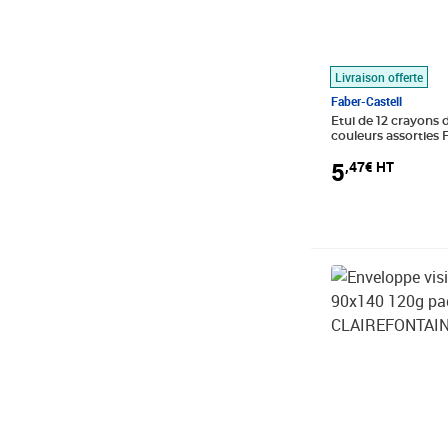
Livraison offerte
Faber-Castell
Etui de 12 crayons 
couleurs assorties
CASTELL
5
,47€ HT
Prix barré 3,12€
Prix 2,18€ HT