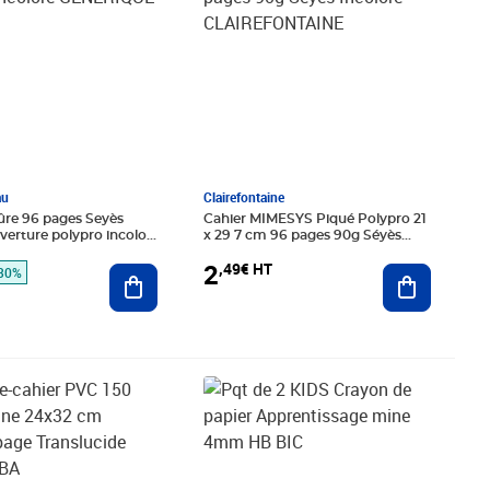
au
Clairefontaine
ûre 96 pages Seyès
Cahier MIMESYS Piqué Polypro 21
erture polypro incolore
x 29 7 cm 96 pages 90g Séyès
UE
Incolore CLAIREFONTAINE
2
,49€ HT
Ajouter au panier
Ajouter au
30%
é 3,78€ HT
€ HT
Prix barré 2,25€ HT
Prix 1,58€ HT