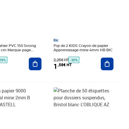
Bic
ahier PVC 150 Strong
Pqt de 2 KIDS Crayon de papier
2 cm Marque-page
Apprentissage mine 4mm HB BIC
de rouge ELBA
Ajouter au panier
2,25€ HT
Ajouter au
29%
-30%
1
,58€ HT
€ HT
Prix barré 3,45€ HT
Prix 2,42€ HT