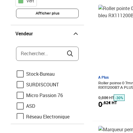
Vert
Bic
Prix barré 0,88€
Prix 0,62€ HT
Afficher plus
Cartorel
Cleopatre
Vendeur
Vendeur
Coutal
Durable
Rechercher...
Elve
Granit
Stock-Bureau
A Plus
L'Oblique Az
Roller pointe 0 7m
SURDISCOUNT
RX111200B7 A PLU
Läufer
Micro Passion 76
0,88€ HT
-30%
Maul
0
,62€ HT
ASD
Oxford
Réseau Electronique
Rapesco
GpasPlus
Prix barré 0,83€
Prix 0,58€ HT