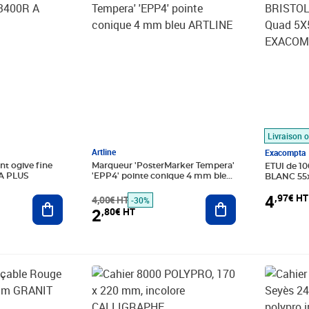
Livraison o
Artline
Exacompta
t ogive fine
Marqueur 'PosterMarker Tempera'
ETUI de 1
A PLUS
'EPP4' pointe conique 4 mm bleu
BLANC 55
ARTLINE
perforée
4
,97€ HT
Ajouter au panier
4,00€ HT
Ajouter au panier
-30%
2
,80€ HT
 HT
Prix 0,99€ HT
Prix barr
Prix 2,68