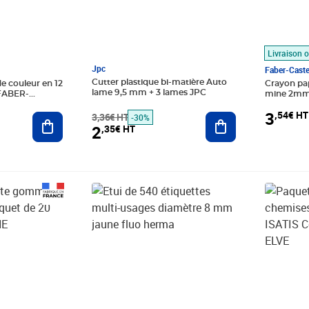
Livraison o
Jpc
Faber-Caste
Cutter plastique bi-matière Auto
de couleur en 12
Crayon pa
lame 9,5 mm + 3 lames JPC
 FABER-
mine 2mm
3
,54€ HT
3,36€ HT
Ajouter au panier
Ajouter au panier
-30%
2
,35€ HT
 HT
Prix barré 2,08€ HT
Prix 1,45€ HT
Prix barr
Prix 2,64