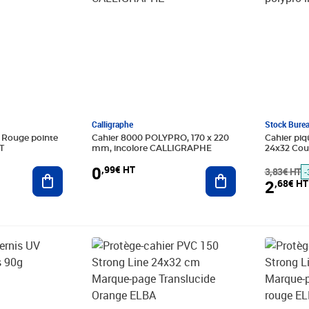
Calligraphe
Stock Bure
 Rouge pointe
Cahier 8000 POLYPRO, 170 x 220
Cahier piq
T
mm, incolore CALLIGRAPHE
24x32 Couv
GÉNÉRIQ
0
,99€ HT
Ajouter au panier
Ajouter au panier
3,83€ HT
-
2
,68€ HT
 HT
Prix barré 3,78€ HT
Prix 2,65€ HT
Prix barr
Prix 2,65