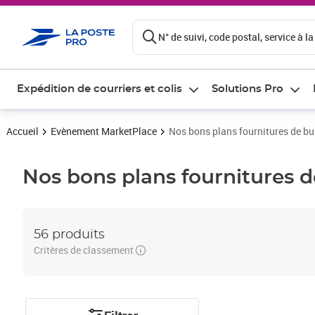
ontenu de la page
N° de suivi, code postal, service à la
Expédition de courriers et colis
Solutions Pro
Accueil
Evènement MarketPlace
Nos bons plans fournitures de b
Nos bons plans fournitures 
56 produits
Critères de classement