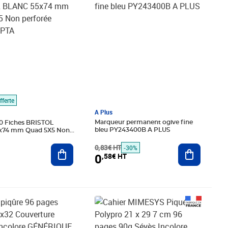
fferte
A Plus
Marqueur permanent ogive fine
00 Fiches BRISTOL
bleu PY243400B A PLUS
x74 mm Quad 5X5 Non
 EXACOMPTA
0,83€ HT
Ajouter au
Ajouter au panier
-30%
0
,58€ HT
é 3,83€ HT
€ HT
Prix 2,49€ HT