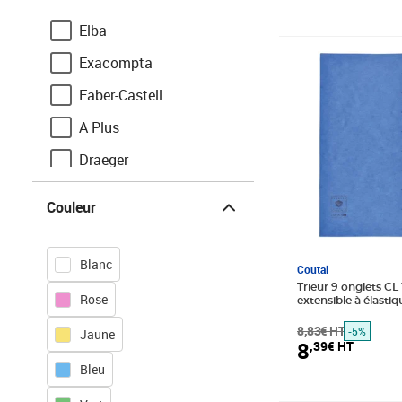
Elba
Prix barré 8,83€
Prix 8,39€ HT
Exacompta
Faber-Castell
A Plus
Draeger
Couleur
Clairefontaine
Couleur
Calligraphe
Herma
Blanc
Coutal
Jpc
Trieur 9 onglets C
Rose
extensible à élasti
Découpées Coloris 
Stock Bureau
8,83€ HT
-5%
Jaune
8
,39€ HT
Artline
Bleu
Avery