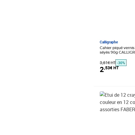
Calligraphe
Cahier piqué verni
séyès 90g CALLIG
3,61€ HT
-30%
2
,53€ HT
Prix 5,47€ HT