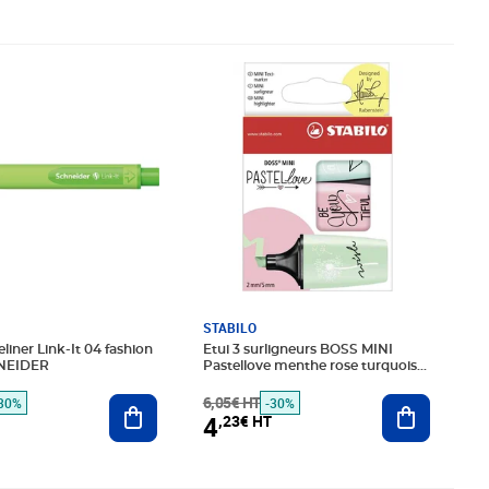
é 1,08€ HT
€ HT
Prix barré 6,05€ HT
Prix 4,23€ HT
STABILO
liner Link-It 04 fashion
Etui 3 surligneurs BOSS MINI
NEIDER
Pastellove menthe rose turquoise
STABILO
Ajouter au panier
6,05€ HT
Ajouter au
30%
-30%
4
,23€ HT