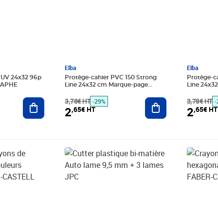
Elba
Elba
s UV 24x32 96p
Protège-cahier PVC 150 Strong
Protège-c
RAPHE
Line 24x32 cm Marque-page
Line 24x3
Translucide Orange ELBA
Transluci
Ajouter au panier
3,78€ HT
Ajouter au panier
3,78€ HT
-29%
-
2
2
,65€ HT
,65€ HT
Prix barré 3,36€ HT
Prix 2,35€ HT
Prix 3,54