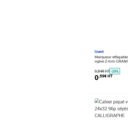
Granit
Marqueur effaçable
ogive 2 mm GRANI
0,84€ HT
-29%
0
,59€ HT
Prix barré 3,61€
Prix 2,53€ HT