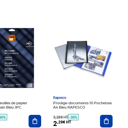
é 6,25€ HT
€ HT
Prix barré 3,28€ HT
Prix 2,29€ HT
Rapesco
euilles de papier
Protège-documents 10 Pochettes
ain Bleu JPC
A4 Bleu RAPESCO
Ajouter au panier
3,28€ HT
Ajouter au
30%
-30%
2
,29€ HT