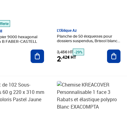
fferte
L'Oblique Az
ll
Planche de 50 étiquettes pour
pier 9000 hexagonal
dossiers suspendus, Bristol blanc
 B FABER-CASTELL
L'OBLIQUE AZ
3,45€ HT
Ajouter au
Ajouter au panier
-29%
2
,42€ HT
é 3,11€ HT
€ HT
Prix 7,78€ HT