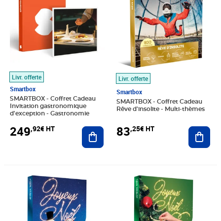
Livr. offerte
Livr. offerte
Smartbox
Smartbox
SMARTBOX - Coffret Cadeau
SMARTBOX - Coffret Cadeau
Invitation gastronomique
Rêve d'insolite - Multi-thèmes
d'exception - Gastronomie
249
83
,92€ HT
,25€ HT
Ajouter au panier
Ajout
Prix 41,58€ HT
Prix 24,92€ HT