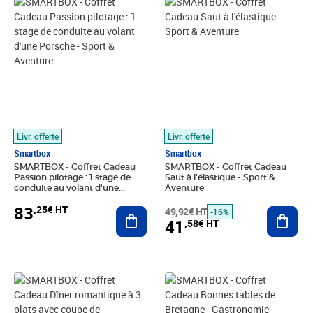
Prix 83,25€ HT
Prix barré 49,92€ HT
Prix 41,58€ HT
Livr. offerte
Livr. offerte
Smartbox
Smartbox
SMARTBOX - Coffret Cadeau
SMARTBOX - Coffret Cadeau
Passion pilotage : 1 stage de
Saut à l'élastique - Sport &
conduite au volant d'une
Aventure
Porsche - Sport & Aventure
83
,25€ HT
Ajouter au panier
49,92€ HT
Ajout
-16%
41
,58€ HT
Prix barré 66,58€ HT
Prix 56,60€ HT
Prix 49,92€ HT