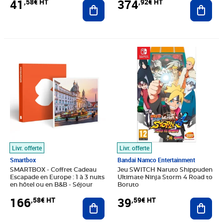
41
374
,58€ HT
,92€ HT
Ajouter au panier
Ajout
Prix 166,58€ HT
Prix 39,59€ HT
Livr. offerte
Livr. offerte
Smartbox
Bandai Namco Entertainment
SMARTBOX - Coffret Cadeau
Jeu SWITCH Naruto Shippuden
Escapade en Europe : 1 à 3 nuits
Ultimate Ninja Storm 4 Road to
en hôtel ou en B&B - Séjour
Boruto
166
39
,58€ HT
,59€ HT
Ajouter au panier
Ajout