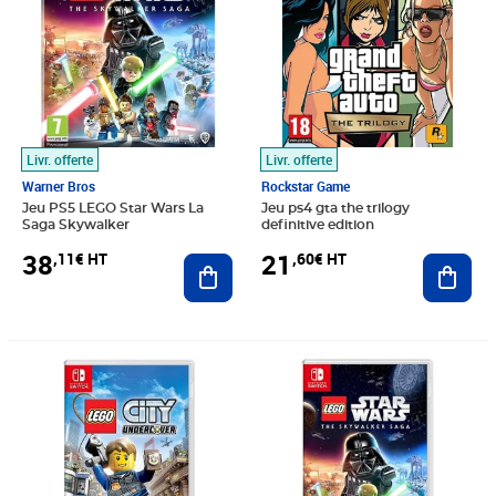
Livr. offerte
Livr. offerte
Warner Bros
Rockstar Game
Jeu PS5 LEGO Star Wars La
Jeu ps4 gta the trilogy
Saga Skywalker
definitive edition
38
21
,11€ HT
,60€ HT
Ajouter au panier
Ajout
Prix 55,76€ HT
Prix 60,82€ HT