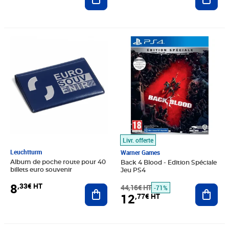
Prix 8,33€ HT
Prix barré 44,16€ HT
Prix 12,77€ HT
Livr. offerte
Leuchtturm
Warner Games
Album de poche route pour 40
Back 4 Blood - Edition Spéciale
billets euro souvenir
Jeu PS4
8
,33€ HT
Ajouter au panier
44,16€ HT
Ajout
-71%
12
,77€ HT