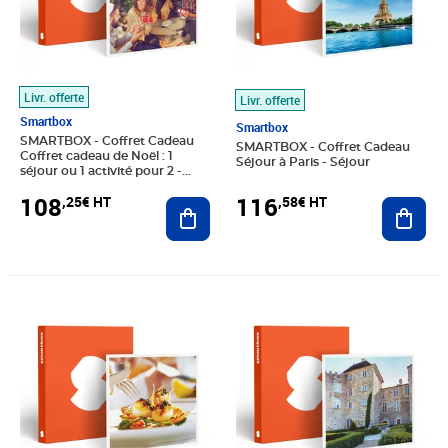
Livr. offerte
Livr. offerte
Smartbox
Smartbox
SMARTBOX - Coffret Cadeau
SMARTBOX - Coffret Cadeau
Coffret cadeau de Noël : 1
Séjour à Paris - Séjour
séjour ou 1 activité pour 2 -
Multi-thèmes
108
116
,25€ HT
,58€ HT
Ajouter au panier
Ajout
Prix 49,92€ HT
Prix barré 58,25€ HT
Prix 49,52€ HT