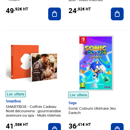
solo - Multi-thèmes
49
24
,92€ HT
,92€ HT
Ajouter au panier
Ajout
Prix 41,58€ HT
Prix 36,41€ HT
Livr. offerte
Livr. offerte
Smartbox
Sega
SMARTBOX - Coffret Cadeau
Sonic Colours Ultimate Jeu
Noël découverte : gourmandise
Switch
aventure ou spa - Multi-thèmes
41
36
,58€ HT
,41€ HT
Ajouter au panier
Ajout