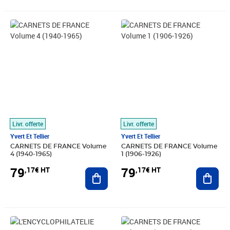
Prix 79,17€ HT
Prix 79,17€ HT
Livr. offerte
Livr. offerte
Yvert Et Tellier
Yvert Et Tellier
CARNETS DE FRANCE Volume
CARNETS DE FRANCE Volume
4 (1940-1965)
1 (1906-1926)
79
79
,17€ HT
,17€ HT
Ajouter au panier
Ajout
Prix 18,86€ HT
Prix 79,17€ HT