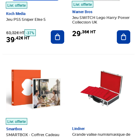
Livr. offerte
Livr. offerte
Warner Bros
Koch Media
Jeu SWITCH Lego Harry Potter
Jeu PS5 Sniper Elite 5
Collection UK
29
,36€ HT
63,32€ HT
Ajouter au panier
Ajout
-37%
39
,42€ HT
Prix 83,25€ HT
Prix 54,58€ HT
Livr. offerte
Lindner
Smartbox
Grande valise numismatique de
SMARTBOX - Coffret Cadeau