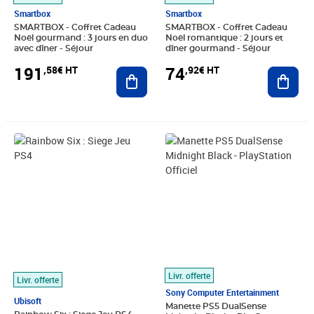
Smartbox
Smartbox
SMARTBOX - Coffret Cadeau
SMARTBOX - Coffret Cadeau
Noël gourmand : 3 jours en duo
Noël romantique : 2 jours et
avec dîner - Séjour
dîner gourmand - Séjour
191
74
,58€ HT
,92€ HT
Ajouter au panier
Ajout
Prix 37,59€ HT
Prix 82,22€ HT
Livr. offerte
Livr. offerte
Sony Computer Entertainment
Ubisoft
Manette PS5 DualSense