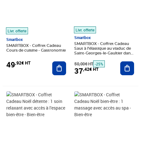
Livr. offerte
Livr. offerte
Smartbox
Smartbox
SMARTBOX - Coffret Cadeau
SMARTBOX - Coffret Cadeau
Saut à l’élastique au viaduc de
Cours de cuisine - Gastronomie
Saint-Georges-le-Gaultier dans
la Sarthe - Sport & Aventure
49
,92€ HT
Ajouter au panier
50,00€ HT
Ajout
-25%
37
,42€ HT
Prix 58,25€ HT
Prix 108,25€ HT