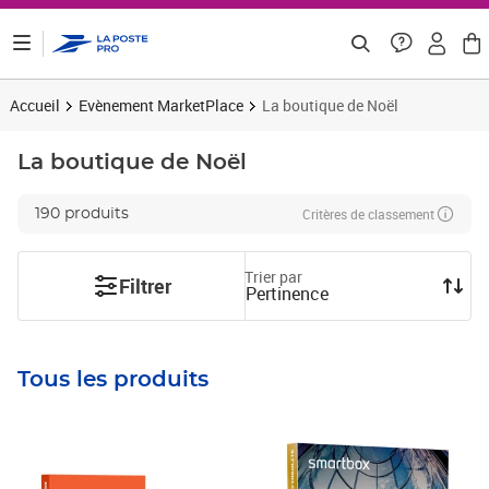
ontenu de la page
Accueil
Evènement MarketPlace
La boutique de Noël
La boutique de Noël
Critères de classement
190 produits
Trier par
Filtrer
Pertinence
Tous les produits
Prix 249,92€ HT
Prix 83,25€ HT