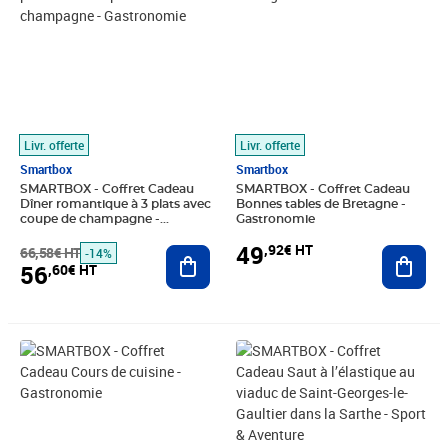
Livr. offerte
Livr. offerte
Smartbox
Smartbox
SMARTBOX - Coffret Cadeau
SMARTBOX - Coffret Cadeau
Dîner romantique à 3 plats avec
Bonnes tables de Bretagne -
coupe de champagne -
Gastronomie
Gastronomie
49
,92€ HT
66,58€ HT
Ajouter au panier
Ajout
-14%
56
,60€ HT
Prix 49,92€ HT
Prix barré 50,00€ HT
Prix 37,42€ HT