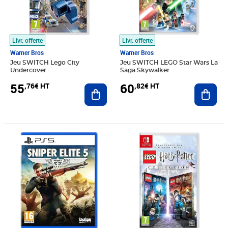
Livr. offerte
Livr. offerte
Warner Bros
Warner Bros
Jeu SWITCH Lego City
Jeu SWITCH LEGO Star Wars La
Undercover
Saga Skywalker
55
60
,76€ HT
,82€ HT
Ajouter au panier
Ajout
Prix barré 63,32€ HT
Prix 39,42€ HT
Prix 29,36€ HT