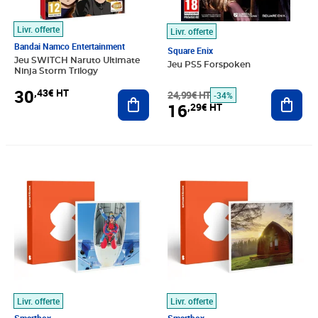
Livr. offerte
Livr. offerte
Bandai Namco Entertainment
Square Enix
Jeu SWITCH Naruto Ultimate
Jeu PS5 Forspoken
Ninja Storm Trilogy
30
,43€ HT
Ajouter au panier
24,99€ HT
Ajout
-34%
16
,29€ HT
Prix 216,58€ HT
Prix barré 58,25€ HT
Prix 49,52€ HT
Livr. offerte
Livr. offerte