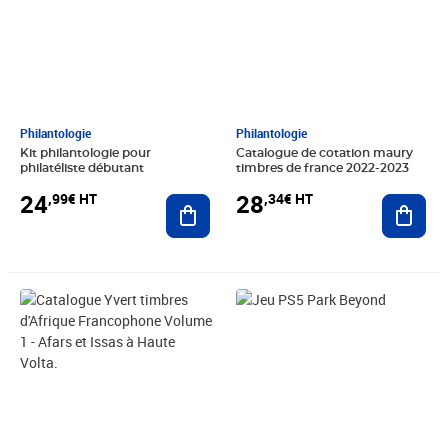
Philantologie
Philantologie
Kit philantologie pour
Catalogue de cotation maury
philatéliste débutant
timbres de france 2022-2023
24
28
,99€ HT
,34€ HT
Ajouter au panier
Ajout
Prix 52,04€ HT
Prix barré 18,33€ HT
Prix 13,58€ HT