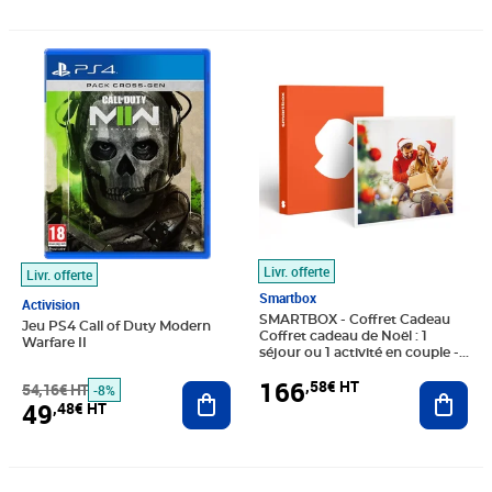
Prix barré 54,16€ HT
Prix 49,48€ HT
Prix 166,58€ HT
Livr. offerte
Livr. offerte
Smartbox
Activision
SMARTBOX - Coffret Cadeau
Jeu PS4 Call of Duty Modern
Coffret cadeau de Noël : 1
Warfare II
séjour ou 1 activité en couple -
Multi-thèmes
166
,58€ HT
54,16€ HT
Ajouter au panier
Ajout
-8%
49
,48€ HT