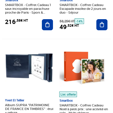
Smartbox
Smartbox
SMARTBOX - Coffret Cadeau 1
SMARTBOX - Coffret Cadeau
saut incroyable en parachute
Escapade insolite de 2 jours en
proche de Paris - Sport &
duo - Séjour
Aventure
216
,58€ HT
Ajouter au panier
58,25€ HT
Ajout
-14%
49
,52€ HT
Prix 49,92€ HT
Prix 24,92€ HT
Livr. offerte
Yvert Et Tellier
Smartbox
Album SUPRA "PATRIMOINE
SMARTBOX - Coffret Cadeau
DE FRANCE EN TIMBRES" : étui
Noël à petit prix : une activité en
+ reliure