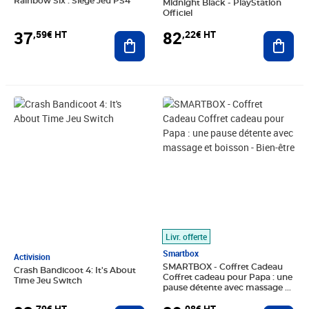
Rainbow Six : Siege Jeu PS4
Midnight Black - PlayStation
Officiel
37
82
,59€ HT
,22€ HT
Ajouter au panier
Ajout
Prix 23,79€ HT
Prix 29,08€ HT
Livr. offerte
Smartbox
Activision
SMARTBOX - Coffret Cadeau
Crash Bandicoot 4: It's About
Coffret cadeau pour Papa : une
Time Jeu Switch
pause détente avec massage et
boisson - Bien-être
,79€ HT
,08€ HT