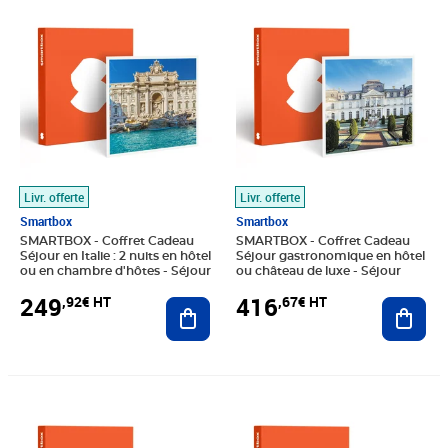
Prix 249,92€ HT
Prix 416,67€ HT
Livr. offerte
Livr. offerte
Smartbox
Smartbox
SMARTBOX - Coffret Cadeau
SMARTBOX - Coffret Cadeau
Séjour en Italie : 2 nuits en hôtel
Séjour gastronomique en hôtel
ou en chambre d'hôtes - Séjour
ou château de luxe - Séjour
249
416
,92€ HT
,67€ HT
Ajouter au panier
Ajout
Prix barré 62,42€ HT
Prix 49,92€ HT
Prix 249,92€ HT