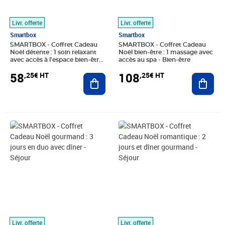
Livr. offerte
Livr. offerte
Smartbox
Smartbox
SMARTBOX - Coffret Cadeau
SMARTBOX - Coffret Cadeau
Noël détente : 1 soin relaxant
Noël bien-être : 1 massage avec
avec accès à l'espace bien-être -
accès au spa - Bien-être
Bien-être
58
108
,25€ HT
,25€ HT
Ajouter au panier
Ajout
Prix 191,58€ HT
Prix 74,92€ HT
Livr. offerte
Livr. offerte