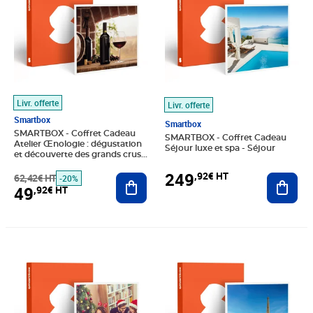
Livr. offerte
Livr. offerte
Smartbox
Smartbox
SMARTBOX - Coffret Cadeau
SMARTBOX - Coffret Cadeau
Atelier Œnologie : dégustation
Séjour luxe et spa - Séjour
et découverte des grands crus -
Gastronomie
249
,92€ HT
62,42€ HT
Ajouter au panier
Ajout
-20%
49
,92€ HT
Prix 108,25€ HT
Prix 116,58€ HT