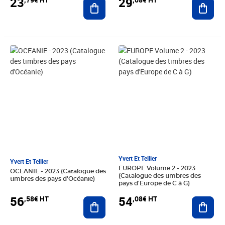
23
29
Ajouter au panier
Ajout
Prix 56,58€ HT
Prix 54,08€ HT
Yvert Et Tellier
Yvert Et Tellier
EUROPE Volume 2 - 2023
OCEANIE - 2023 (Catalogue des
(Catalogue des timbres des
timbres des pays d'Océanie)
pays d'Europe de C à G)
56
54
,58€ HT
,08€ HT
Ajouter au panier
Ajout