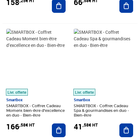
158
66
,25€ HT
,58€ HT
Ajouter au panier
Ajout
Prix 166,58€ HT
Prix 41,58€ HT
Livr. offerte
Livr. offerte
Smartbox
Smartbox
SMARTBOX - Coffret Cadeau
SMARTBOX - Coffret Cadeau
Moment bien-être d’excellence
Spa & gourmandises en duo -
en duo - Bien-être
Bien-être
166
41
,58€ HT
,58€ HT
Ajouter au panier
Ajout