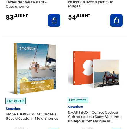
collection avec 8 plateaux
Tables de chefs à Paris -
rouges
Gastronomie
54
83
,58€ HT
,25€ HT
Ajout
Ajouter au panier
Prix 41,58€ HT
Prix 374,92€ HT
Livr. offerte
Livr. offerte
Smartbox
Smartbox
SMARTBOX - Coffret Cadeau
SMARTBOX - Coffret Cadeau
Coffret cadeau Saint-Valentin :
Rêve d'évasion - Multi-thèmes
un séjour romantique et
gourmand en France - Séjour