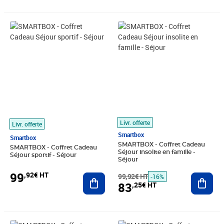
Prix 99,92€ HT
Prix barré 99,92€ HT
Prix 83,25€ HT
Livr. offerte
Livr. offerte
Smartbox
Smartbox
SMARTBOX - Coffret Cadeau
SMARTBOX - Coffret Cadeau
Séjour insolite en famille -
Séjour sportif - Séjour
Séjour
99
,92€ HT
Ajouter au panier
99,92€ HT
Ajout
-16%
83
,25€ HT