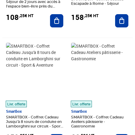
Séjour de 2 jours avec accès à
Escapade à Rome - Séjour
l'espace bien-être près du
Mont-Blanc - Séjour
108
158
,25€ HT
,25€ HT
Ajouter au panier
Ajout
Prix 158,25€ HT
Prix 66,58€ HT
Livr. offerte
Livr. offerte
Smartbox
Smartbox
SMARTBOX - Coffret Cadeau
SMARTBOX - Coffret Cadeau
Jusqu'à 8 tours de conduite en
Ateliers pâtisserie -
Lamborghini sur circuit - Sport
Gastronomie
& Aventure