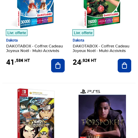
Livr. offerte
Livr. offerte
Dakota
Dakota
DAKOTABOX - Coffret Cadeau
DAKOTABOX - Coffret Cadeau
Joyeux Noël - Multi-Activités
Joyeux Noël - Multi-Activités
41
24
,58€ HT
,92€ HT
Ajouter au panier
Ajout
Prix 30,43€ HT
Prix barré 24,99€ HT
Prix 16,29€ HT