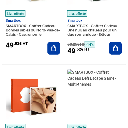
Livr. offerte
Livr. offerte
Smartbox
Smartbox
SMARTBOX - Coffret Cadeau
SMARTBOX - Coffret Cadeau
Bonnes tables du Nord-Pas-de-
Une nuit au château pour un
Calais - Gastronomie
duo romantique - Séjour
49
,92€ HT
Ajouter au panier
58,25€ HT
Ajout
-14%
49
,52€ HT
Prix 62,42€ HT
Prix barré 83,25€ HT
Prix 72,43€ HT
Livr. offerte
Livr. offerte