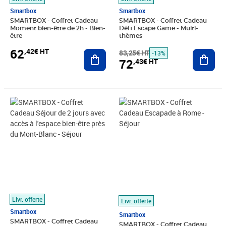
Smartbox
Smartbox
SMARTBOX - Coffret Cadeau
SMARTBOX - Coffret Cadeau
Moment bien-être de 2h - Bien-
Défi Escape Game - Multi-
être
thèmes
62
,42€ HT
Ajouter au panier
83,25€ HT
Ajout
-13%
72
,43€ HT
Prix 108,25€ HT
Prix 158,25€ HT
Livr. offerte
Livr. offerte
Smartbox
Smartbox
SMARTBOX - Coffret Cadeau
SMARTBOX - Coffret Cadeau