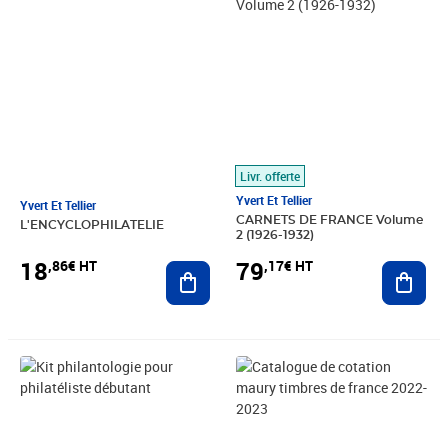
Livr. offerte
Yvert Et Tellier
Yvert Et Tellier
CARNETS DE FRANCE Volume
L'ENCYCLOPHILATELIE
2 (1926-1932)
18
79
,86€ HT
,17€ HT
Ajouter au panier
Ajout
Prix 24,99€ HT
Prix 28,34€ HT