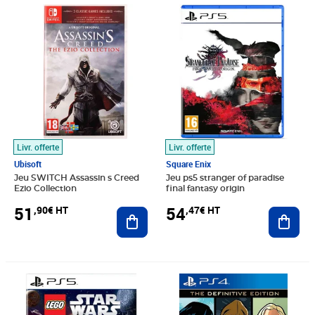
Prix 51,90€ HT
Prix 54,47€ HT
Livr. offerte
Livr. offerte
Ubisoft
Square Enix
Jeu SWITCH Assassin s Creed
Jeu ps5 stranger of paradise
Ezio Collection
final fantasy origin
51
54
,90€ HT
,47€ HT
Ajouter au panier
Ajout
Prix 38,11€ HT
Prix 21,60€ HT