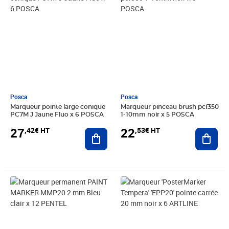
Posca
Posca
Marqueur pointe large conique
Marqueur pinceau brush pcf350
PC7M J Jaune Fluo x 6 POSCA
1-10mm noir x 5 POSCA
27
22
,42€ HT
,53€ HT
Ajouter au panier
Ajout
Prix 37,41€ HT
Prix 58,56€ HT