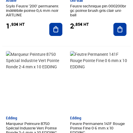
Artline
Uni-Ball
Stylo Feutre '200' permanent
Feutre technique pin 000200br
indélébile pointe 0,4 mm noir
gc pointe brush gris clair uni-
ARTLINE
ball
1
2
,93€ HT
,85€ HT
Ajouter au panier
Ajout
Prix 31,42€ HT
Prix 12,73€ HT
Edding
Edding
Marqueur Peinture 8750
Feutre Permanent 141F Rouge
Spécial Industrie Vert Pointe
Pointe Fine 0 6 mm x 10
Ronde 2-4 mm x 10 EDDING
EDDING