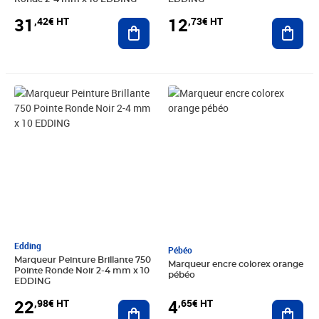
31
12
,42€ HT
,73€ HT
Ajouter au panier
Ajout
Prix 22,98€ HT
Prix 4,65€ HT
Edding
Pébéo
Marqueur Peinture Brillante 750
Marqueur encre colorex orange
Pointe Ronde Noir 2-4 mm x 10
pébéo
EDDING
22
4
,98€ HT
,65€ HT
Ajouter au panier
Ajout