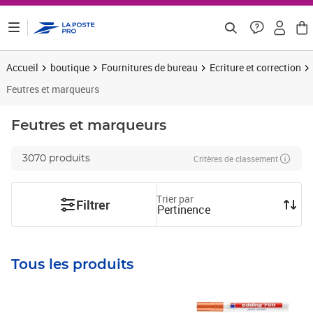
ontenu de la page
Accueil
boutique
Fournitures de bureau
Ecriture et correction
Feutres et marqueurs
Feutres et marqueurs
Critères de classement
3070 produits
Trier par
Filtrer
Pertinence
Tous les produits
Prix 3,57€ HT
Prix 23,83€ HT