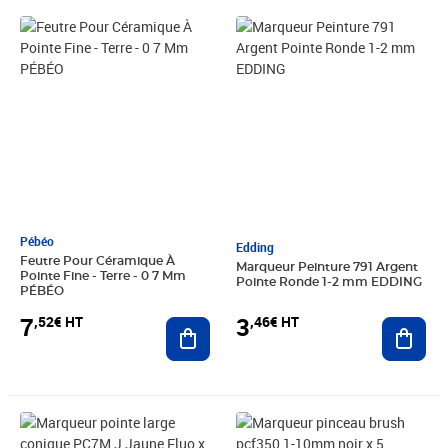
Prix 7,52€ HT
Prix 3,46€ HT
Pébéo
Edding
Feutre Pour Céramique À
Marqueur Peinture 791 Argent
Pointe Fine - Terre - 0 7 Mm
Pointe Ronde 1-2 mm EDDING
PÉBÉO
7
3
,52€ HT
,46€ HT
Ajouter au panier
Ajout
Prix 27,42€ HT
Prix 22,53€ HT