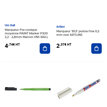
Uni-Ball
Artline
Marqueur Pte conique
Marqueur '853' pointe fine 0,5
moyenne PAINT Marker PX20
mm noir ARTLINE
2,2 - 2,8mm Marron UNI-BALL
4
2
,74€ HT
,37€ HT
Ajouter au panier
Ajout
Prix 3,39€ HT
Prix 5,63€ HT