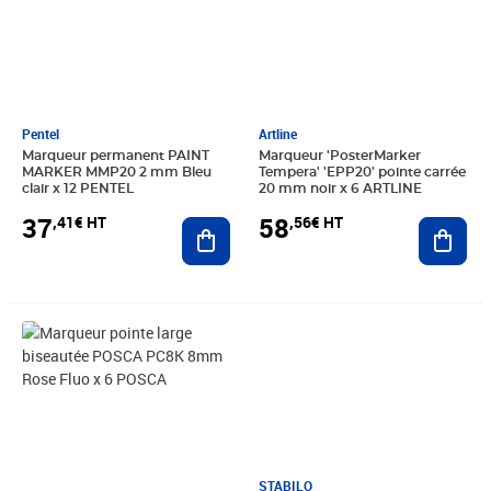
Pentel
Artline
Marqueur permanent PAINT
Marqueur 'PosterMarker
MARKER MMP20 2 mm Bleu
Tempera' 'EPP20' pointe carrée
clair x 12 PENTEL
20 mm noir x 6 ARTLINE
37
58
,41€ HT
,56€ HT
Ajouter au panier
Ajout
Prix 29,18€ HT
STABILO