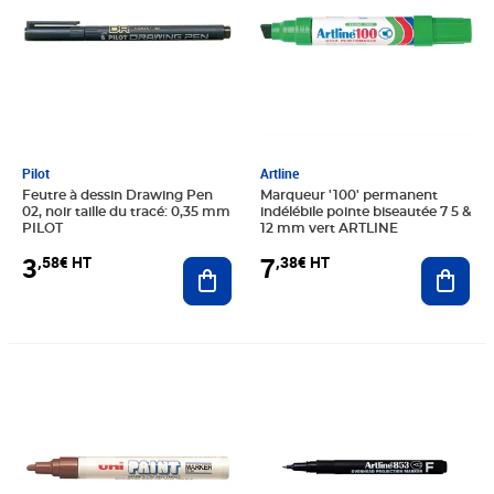
Pilot
Artline
Feutre à dessin Drawing Pen
Marqueur '100' permanent
02, noir taille du tracé: 0,35 mm
indélébile pointe biseautée 7 5 &
PILOT
12 mm vert ARTLINE
3
7
,58€ HT
,38€ HT
Ajouter au panier
Ajout
Prix 4,74€ HT
Prix 2,37€ HT