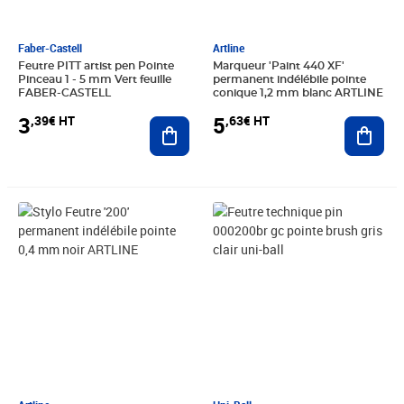
Faber-Castell
Artline
Feutre PITT artist pen Pointe
Marqueur 'Paint 440 XF'
Pinceau 1 - 5 mm Vert feuille
permanent indélébile pointe
FABER-CASTELL
conique 1,2 mm blanc ARTLINE
3
5
,39€ HT
,63€ HT
Ajouter au panier
Ajout
Prix 1,93€ HT
Prix 2,85€ HT