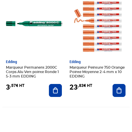
Edding
Edding
Marqueur Permanent 2000C
Marqueur Peinture 750 Orange
Corps Alu Vert pointe Ronde 1
Pointe Moyenne 2-4 mm x 10
5-3 mm EDDING
EDDING
3
23
,57€ HT
,83€ HT
Ajouter au panier
Ajout
Prix 3,58€ HT
Prix 7,38€ HT