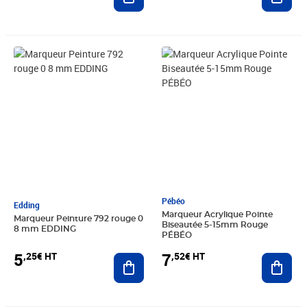
Prix 5,25€ HT
Prix 7,52€ HT
Pébéo
Edding
Marqueur Acrylique Pointe
Marqueur Peinture 792 rouge 0
Biseautée 5-15mm Rouge
8 mm EDDING
PÉBÉO
5
7
,25€ HT
,52€ HT
Ajouter au panier
Ajout