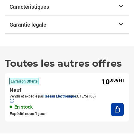
Caractéristiques
Garantie légale
Toutes les autres offres
10
,00€ HT
Livraison Offerte
Neuf
Vendu et expédié par
Réseau Electronique
3.75/5
(106)
Ajouter
En stock
Expédié sous 1 jour