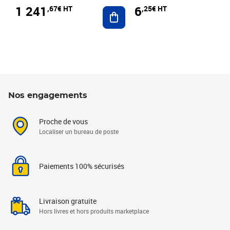
1 241
6
,67€ HT
,25€ HT
Ajouter au panier
Nos engagements
Proche de vous
Localiser un bureau de poste
Paiements 100% sécurisés
Livraison gratuite
Hors livres et hors produits marketplace