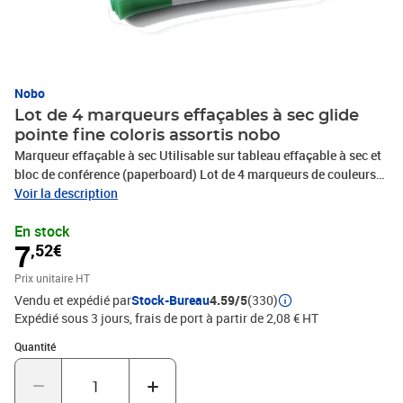
Nobo
Lot de 4 marqueurs effaçables à sec glide
pointe fine coloris assortis nobo
Marqueur effaçable à sec Utilisable sur tableau effaçable à sec et
bloc de conférence (paperboard) Lot de 4 marqueurs de couleurs
assorties (noir, bleu, rouge, vert) à pointe fine Les marqueurs
Voir la description
effaçables à sec Glide se prêtent facilement à l'écriture sur de
En stock
multiples surfac : vous pouvez aussi bien écrire sur les
7
,52€
paperboards que sur les tableaux blancs. Dotés d'une pointe fine
de 1mm, ils permettent d'effectuer aisément des tracés très fins et
Prix unitaire HT
d'une grande précision. Afin d'agrémenter vos dessins et de
Vendu et expédié par
Stock-Bureau
4.59/5
(330)
clarifier vos présentations, les marqueurs Glide se déclinent en 4
Expédié sous 3 jours, frais de port à partir de 2,08 € HT
couleurs vives et brillantes que sont le rouge, le vert, le noir et le
bleu. La grande précision de leur pointe fine associée à leurs
Quantité : 1
Quantité
couleurs éclatantes font des marqueurs Glide l'instrument adéquat
pour tous les tableaux effaçables à sec Nobo, que cela soit au
travail, à l'école ou encore à la maison. Lot de 4 marqueurs,