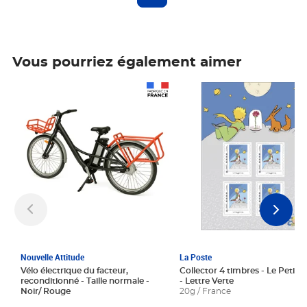
Vous pourriez également aimer
Prix 1 241,67€ HT
Prix 6,25€ HT
Nouvelle Attitude
La Poste
Vélo électrique du facteur,
Collector 4 timbres - Le Petit P
reconditionné - Taille normale -
- Lettre Verte
Noir/ Rouge
20g / France