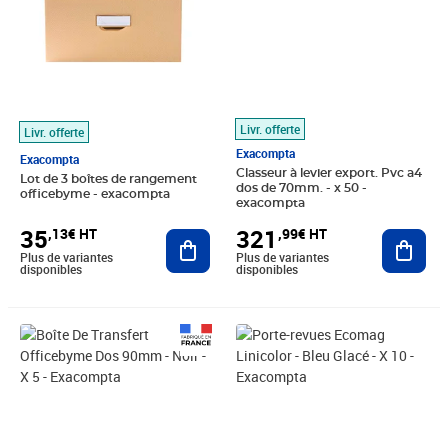
Livr. offerte
Livr. offerte
Exacompta
Exacompta
Classeur à levier export. Pvc a4
Lot de 3 boîtes de rangement
dos de 70mm. - x 50 -
officebyme - exacompta
exacompta
35
321
,13€ HT
,99€ HT
Ajouter au panier
Ajout
Plus de variantes
Plus de variantes
disponibles
disponibles
Prix 22,40€ HT
Prix 38,77€ HT