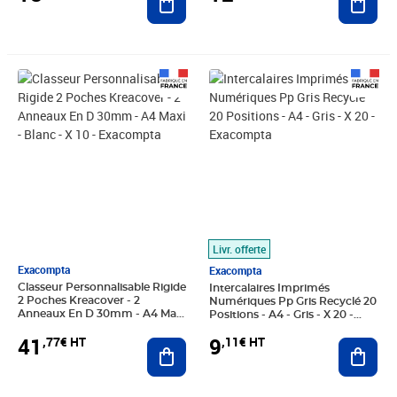
Prix 41,77€ HT
Prix 9,11€ HT
Livr. offerte
Exacompta
Exacompta
Classeur Personnalisable Rigide
Intercalaires Imprimés
2 Poches Kreacover - 2
Numériques Pp Gris Recyclé 20
Anneaux En D 30mm - A4 Maxi
Positions - A4 - Gris - X 20 -
- Blanc - X 10 - Exacompta
Exacompta
41
9
,77€ HT
,11€ HT
Ajouter au panier
Ajout