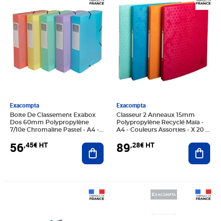
Exacompta
Exacompta
Boite De Classement Exabox
Classeur 2 Anneaux 15mm
Dos 60mm Polypropylène
Polypropylène Recyclé Maïa -
7/10e Chromaline Pastel - A4 -
A4 - Couleurs Assorties - X 20 -
Couleurs Assorties - X 8 -
Exacompta
56
89
,45€ HT
,28€ HT
Exacompta
Ajouter au panier
Ajout
Prix 92,17€ HT
Prix 7,21€ HT