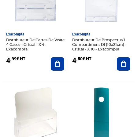
Exacompta
Exacompta
Distributeur De Cartes De Visite
Distributeur De Prospectus 1
4 Cases - Cristal - X 4 -
Compartiment Dl (10x21cm) -
Exacompta
Cristal - X 10 - Exacompta
4
4
,99€ HT
,50€ HT
Ajouter au panier
Ajout
Prix 8,99€ HT
Prix 49,25€ HT