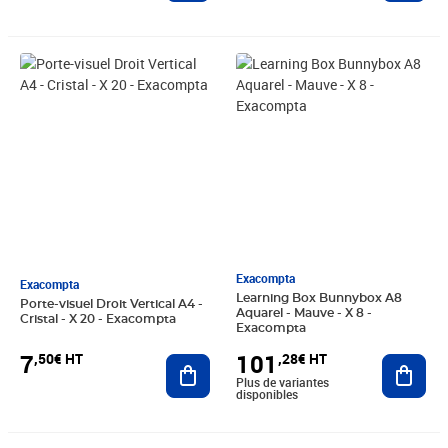
Prix 7,50€ HT
Prix 101,28€ HT
Exacompta
Exacompta
Learning Box Bunnybox A8
Porte-visuel Droit Vertical A4 -
Aquarel - Mauve - X 8 -
Cristal - X 20 - Exacompta
Exacompta
7
101
,50€ HT
,28€ HT
Ajouter au panier
Ajout
Plus de variantes
disponibles