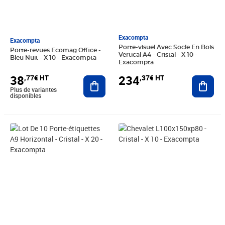
Exacompta
Exacompta
Porte-visuel Avec Socle En Bois
Porte-revues Ecomag Office -
Vertical A4 - Cristal - X 10 -
Bleu Nuit - X 10 - Exacompta
Exacompta
38
234
,77€ HT
,37€ HT
Ajouter au panier
Ajout
Plus de variantes
disponibles
Prix 247,68€ HT
Prix 5,50€ HT