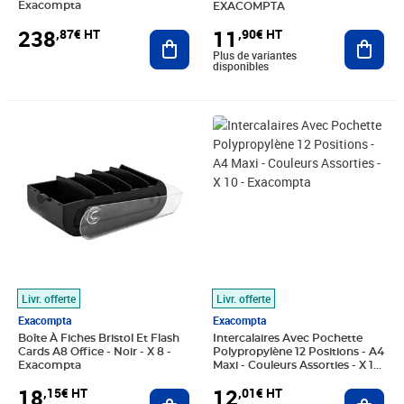
Exacompta
EXACOMPTA
238
11
,87€ HT
,90€ HT
Ajouter au panier
Ajout
Plus de variantes
disponibles
Prix 18,15€ HT
Prix 12,01€ HT
Livr. offerte
Livr. offerte
Exacompta
Exacompta
Boîte À Fiches Bristol Et Flash
Intercalaires Avec Pochette
Cards A8 Office - Noir - X 8 -
Polypropylène 12 Positions - A4
Exacompta
Maxi - Couleurs Assorties - X 10
- Exacompta
18
12
,15€ HT
,01€ HT
Ajouter au panier
Ajout