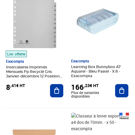
Livr. offerte
Exacompta
Exacompta
Learning Box Bunnybox A7
Intercalaires Imprimés
Aquarel - Bleu Pastel - X 8 -
Mensuels Pp Recyclé Gris
Exacompta
Janvier-décembre 12 Positions -
A4 Maxi - Gris - X 10 -
166
8
,23€ HT
,41€ HT
Ajout
Exacompta
Ajouter au panier
Plus de variantes
disponibles
Prix 35,13€ HT
Prix 321,99€ HT