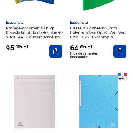
Exacompta
Exacompta
Protège-documents En Pp
Classeur 2 Anneaux 15mm
Recyclé Semi-rigide Beeblue 40
Polypropylène Opak - A4 - Vert
Vues - A4 - Couleurs Assorties -
Clair - X 25 - Exacompta
X 20 - Exacompta
95
64
,40€ HT
,35€ HT
Ajouter au panier
Ajout
Plus de variantes
disponibles
Prix 127,80€ HT
Prix 98,10€ HT