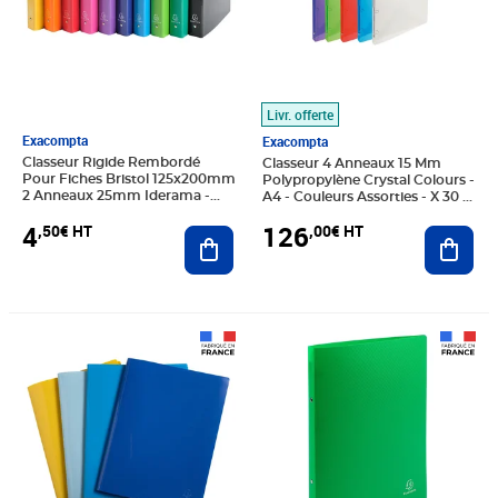
Livr. offerte
Exacompta
Exacompta
Classeur Rigide Rembordé
Classeur 4 Anneaux 15 Mm
Pour Fiches Bristol 125x200mm
Polypropylène Crystal Colours -
2 Anneaux 25mm Iderama -
A4 - Couleurs Assorties - X 30 -
Couleurs Assorties - X 10 -
Exacompta
4
126
,50€ HT
,00€ HT
Exacompta
Ajouter au panier
Ajout
Prix 95,40€ HT
Prix 64,35€ HT