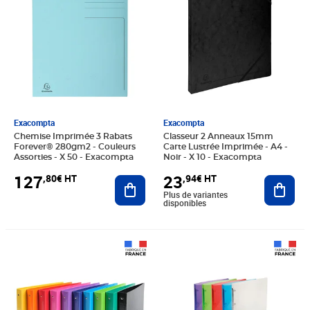
Exacompta
Exacompta
Chemise Imprimée 3 Rabats
Classeur 2 Anneaux 15mm
Forever® 280gm2 - Couleurs
Carte Lustrée Imprimée - A4 -
Assorties - X 50 - Exacompta
Noir - X 10 - Exacompta
127
23
,80€ HT
,94€ HT
Ajouter au panier
Ajout
Plus de variantes
disponibles
Prix 4,50€ HT
Prix 126,00€ HT