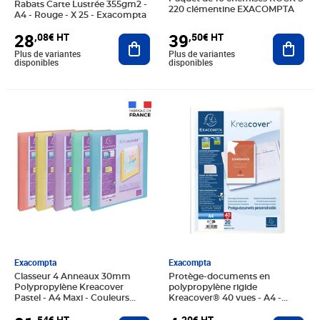
Rabats Carte Lustrée 355gm2 -
220 clémentine EXACOMPTA
A4 - Rouge - X 25 - Exacompta
39
28
,50€ HT
,08€ HT
Ajout
Ajouter au panier
Plus de variantes
Plus de variantes
disponibles
disponibles
Prix 81,54€ HT
Prix 4,20€ HT
Exacompta
Exacompta
Classeur 4 Anneaux 30mm
Protège-documents en
Polypropylène Kreacover
polypropylène rigide
Pastel - A4 Maxi - Couleurs
Kreacover® 40 vues - A4 -
Assorties - X 15 - Exacompta
Blanc x 20 EXACOMPTA
,54€ HT
,20€ HT