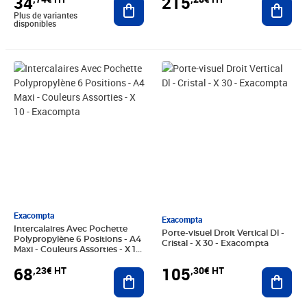
34
215
Plus de variantes
disponibles
Prix 68,23€ HT
Prix 105,30€ HT
Exacompta
Exacompta
Intercalaires Avec Pochette
Porte-visuel Droit Vertical Dl -
Polypropylène 6 Positions - A4
Cristal - X 30 - Exacompta
Maxi - Couleurs Assorties - X 10
- Exacompta
68
105
,23€ HT
,30€ HT
Ajouter au panier
Ajout