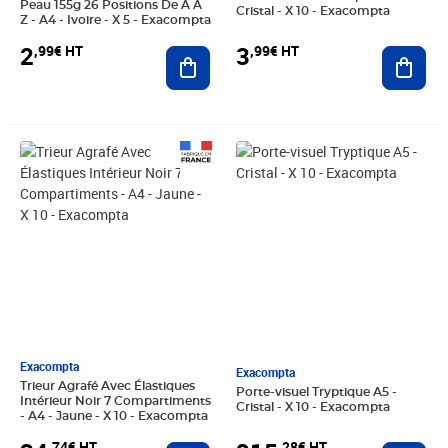
Peau 155g 26 Positions De A À
Cristal - X 10 - Exacompta
Z - A4 - Ivoire - X 5 - Exacompta
2
3
,99€ HT
,99€ HT
Ajouter au panier
Ajout
Prix 34,74€ HT
Prix 215,28€ HT
Exacompta
Exacompta
Trieur Agrafé Avec Élastiques
Porte-visuel Tryptique A5 -
Intérieur Noir 7 Compartiments
Cristal - X 10 - Exacompta
- A4 - Jaune - X 10 - Exacompta
,74€ HT
,28€ HT
Ajouter au panier
Ajout