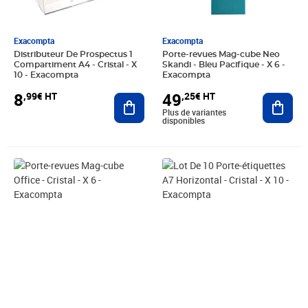
Exacompta
Exacompta
Distributeur De Prospectus 1
Porte-revues Mag-cube Neo
Compartiment A4 - Cristal - X
Skandi - Bleu Pacifique - X 6 -
10 - Exacompta
Exacompta
8
49
,99€ HT
,25€ HT
Ajouter au panier
Ajout
Plus de variantes
disponibles
Prix 49,25€ HT
Prix 161,10€ HT