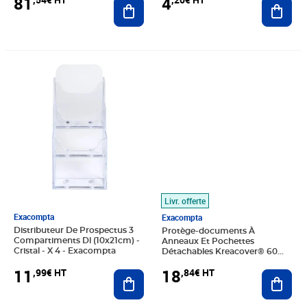
81
4
Ajouter au panier
Ajout
Prix 11,99€ HT
Prix 18,84€ HT
Livr. offerte
Exacompta
Exacompta
Distributeur De Prospectus 3
Protège-documents À
Compartiments Dl (10x21cm) -
Anneaux Et Pochettes
Cristal - X 4 - Exacompta
Détachables Kreacover® 60
Vues - A4 - Blanc - X 4 -
11
18
,99€ HT
,84€ HT
Ajouter au panier
Exacompta
Ajout