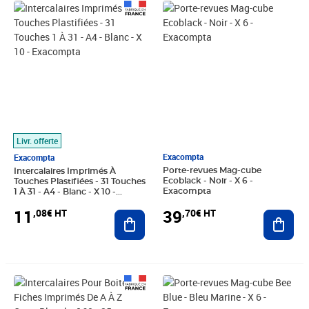
Prix 11,08€ HT
Prix 39,70€ HT
Livr. offerte
Exacompta
Exacompta
Porte-revues Mag-cube
Intercalaires Imprimés À
Ecoblack - Noir - X 6 -
Touches Plastifiées - 31 Touches
Exacompta
1 À 31 - A4 - Blanc - X 10 -
Exacompta
39
11
,70€ HT
,08€ HT
Ajout
Ajouter au panier
Prix 65,34€ HT
Prix 49,25€ HT