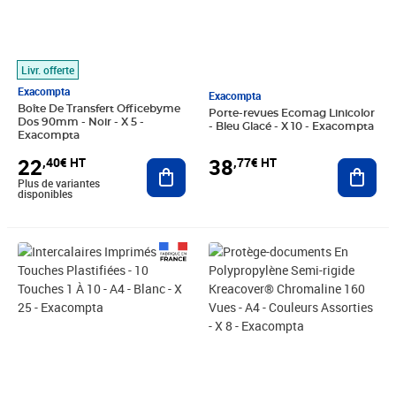
Livr. offerte
Exacompta
Exacompta
Boîte De Transfert Officebyme
Porte-revues Ecomag Linicolor
Dos 90mm - Noir - X 5 -
- Bleu Glacé - X 10 - Exacompta
Exacompta
38
22
,77€ HT
,40€ HT
Ajout
Ajouter au panier
Plus de variantes
disponibles
Prix 8,33€ HT
Prix 82,94€ HT