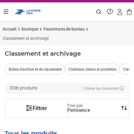
ontenu de la page
Accueil
boutique
Fournitures de bureau
Classement et archivage
Classement et archivage
Boîtes d'archive et de classement
Chemises, trieurs et pochettes
Classeu
Critères de classement
3138 produits
Trier par
Filtrer
Pertinence
Tous les produits