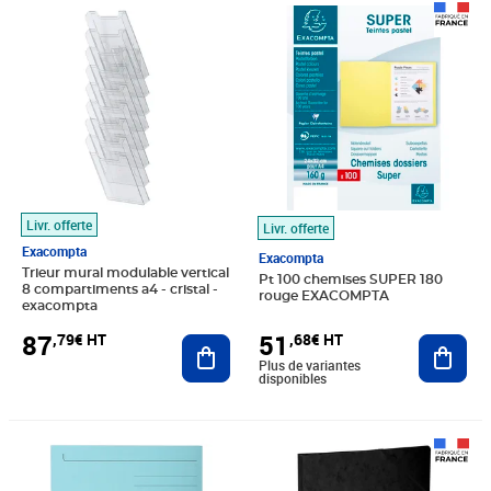
Prix 87,79€ HT
Prix 51,68€ HT
Livr. offerte
Livr. offerte
Exacompta
Exacompta
Trieur mural modulable vertical
Pt 100 chemises SUPER 180
8 compartiments a4 - cristal -
rouge EXACOMPTA
exacompta
87
51
,79€ HT
,68€ HT
Ajouter au panier
Ajout
Plus de variantes
disponibles
Prix 127,80€ HT
Prix 23,94€ HT