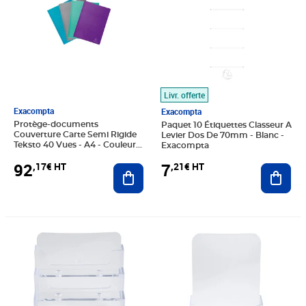
Livr. offerte
Exacompta
Exacompta
Protège-documents
Paquet 10 Étiquettes Classeur A
Couverture Carte Semi Rigide
Levier Dos De 70mm - Blanc -
Teksto 40 Vues - A4 - Couleurs
Exacompta
Assorties - X 20 - Exacompta
92
7
,17€ HT
,21€ HT
Ajouter au panier
Ajout
Prix 4,99€ HT
Prix 4,50€ HT