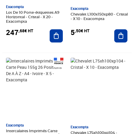
Exacompta
Exacompta
Lot De 10 Porte-étiquettes A9
Chevalet L100x150xp80 - Cristal
Horizontal - Cristal - X 20 -
- X 10 - Exacompta
Exacompta
247
5
,68€ HT
,50€ HT
Ajouter au panier
Ajout
Prix 2,99€ HT
Prix 3,99€ HT
Exacompta
Exacompta
Intercalaires Imprimés Carte
Chevalet L75xh100xp104 -