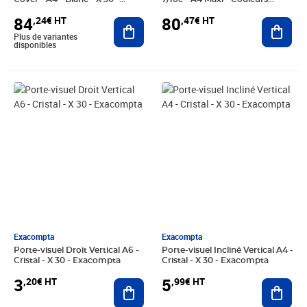
Exacompta
Assorties - X 15 - Exacompta
84
80
,24€ HT
,47€ HT
Ajouter au panier
Ajout
Plus de variantes
disponibles
Prix 3,20€ HT
Prix 5,99€ HT
Exacompta
Exacompta
Porte-visuel Droit Vertical A6 -
Porte-visuel Incliné Vertical A4 -
Cristal - X 30 - Exacompta
Cristal - X 30 - Exacompta
3
5
,20€ HT
,99€ HT
Ajouter au panier
Ajout