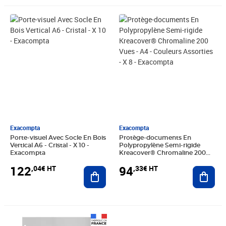
Prix 122,04€ HT
Prix 94,33€ HT
Exacompta
Exacompta
Porte-visuel Avec Socle En Bois
Protège-documents En
Vertical A6 - Cristal - X 10 -
Polypropylène Semi-rigide
Exacompta
Kreacover® Chromaline 200
Vues - A4 - Couleurs Assorties -
122
94
,04€ HT
,33€ HT
Ajouter au panier
X 8 - Exacompta
Ajout
Prix 8,41€ HT
Prix 166,23€ HT