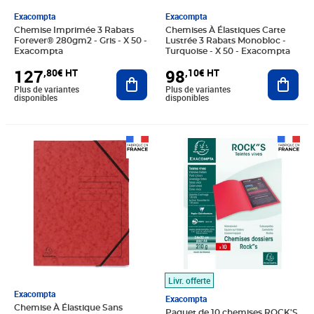
Exacompta
Exacompta
Chemise Imprimée 3 Rabats
Chemises À Élastiques Carte
Forever® 280gm2 - Gris - X 50 -
Lustrée 3 Rabats Monobloc -
Exacompta
Turquoise - X 50 - Exacompta
127
98
,80€ HT
,10€ HT
Ajouter au panier
Ajout
Plus de variantes
Plus de variantes
disponibles
disponibles
Prix 28,08€ HT
Prix 39,50€ HT
Livr. offerte
Exacompta
Exacompta
Chemise À Élastique Sans
Paquet de 10 chemises ROCK'S