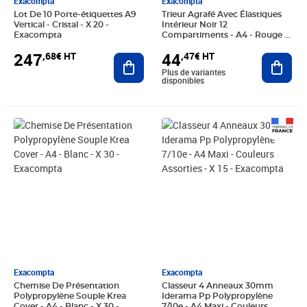
Exacompta
Exacompta
Lot De 10 Porte-étiquettes A9
Trieur Agrafé Avec Élastiques
Vertical - Cristal - X 20 -
Intérieur Noir 12
Exacompta
Compartiments - A4 - Rouge -
X 10 - Exacompta
247
44
,68€ HT
,47€ HT
Ajouter au panier
Ajout
Plus de variantes
disponibles
Prix 84,24€ HT
Prix 80,47€ HT
Exacompta
Exacompta
Chemise De Présentation
Classeur 4 Anneaux 30mm
Polypropylène Souple Krea
Iderama Pp Polypropylène
Cover - A4 - Blanc - X 30 -
7/10e - A4 Maxi - Couleurs