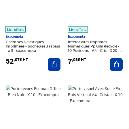
Livr. offerte
Livr. offerte
Exacompta
Exacompta
Chemises à élastiques
Intercalaires Imprimés
imprimées - pochettes 3 rabats
Numériques Pp Gris Recyclé -
- x 3 - exacompta
10 Positions - A4 - Gris - X 20 -
Exacompta
52
7
,07€ HT
,03€ HT
Ajouter au panier
Ajout
Prix 38,77€ HT
Prix 234,37€ HT