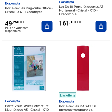
Exacompta
Exacompta
Lot De 10 Porte-étiquettes A7
Porte-revues Mag-cube Office -
Horizontal - Cristal - X 10 -
Cristal - X 6 - Exacompta
Exacompta
49
161
,25€ HT
,10€ HT
Ajouter au panier
Ajout
Plus de variantes
disponibles
Prix 238,87€ HT
Prix 11,90€ HT
Livr. offerte
Exacompta
Exacompta
Porte-visuel Avec Fermeture
Porte-revues MAG-CUBE
Magnétique A5 - Cristal - X 10 -
Iderama framboise x 6