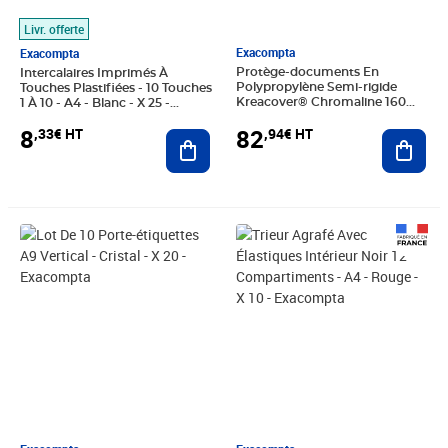
Livr. offerte
Exacompta
Exacompta
Protège-documents En
Intercalaires Imprimés À
Polypropylène Semi-rigide
Touches Plastifiées - 10 Touches
Kreacover® Chromaline 160
1 À 10 - A4 - Blanc - X 25 -
Vues - A4 - Couleurs Assorties -
Exacompta
82
8
,94€ HT
,33€ HT
X 8 - Exacompta
Ajout
Ajouter au panier
Prix 247,68€ HT
Prix 44,47€ HT