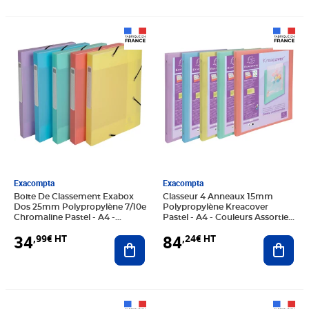
Prix 34,99€ HT
Prix 84,24€ HT
Exacompta
Exacompta
Boite De Classement Exabox
Classeur 4 Anneaux 15mm
Dos 25mm Polypropylène 7/10e
Polypropylène Kreacover
Chromaline Pastel - A4 -
Pastel - A4 - Couleurs Assorties
Couleurs Assorties - X 8 -
- X 20 - Exacompta
34
84
,99€ HT
,24€ HT
Exacompta
Ajouter au panier
Ajout
Prix 56,45€ HT
Prix 89,28€ HT