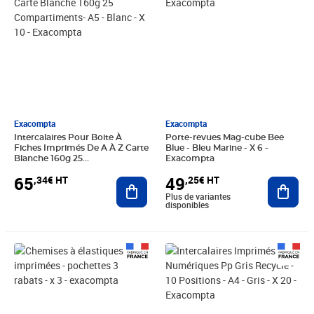
Exacompta
Exacompta
Intercalaires Pour Boite À
Porte-revues Mag-cube Bee
Fiches Imprimés De A À Z Carte
Blue - Bleu Marine - X 6 -
Blanche 160g 25
Exacompta
Compartiments- A5 - Blanc - X
65
49
,34€ HT
,25€ HT
10 - Exacompta
Ajouter au panier
Ajout
Plus de variantes
disponibles
Prix 52,07€ HT
Prix 7,03€ HT