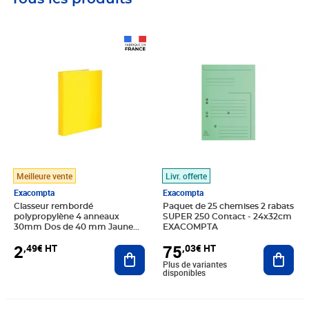
Prix 2,49€ HT
Prix 75,03€ HT
Meilleure vente
Livr. offerte
Exacompta
Exacompta
Classeur rembordé
Paquet de 25 chemises 2 rabats
polypropylène 4 anneaux
SUPER 250 Contact - 24x32cm
30mm Dos de 40 mm Jaune
EXACOMPTA
EXACOMPTA
2
75
,49€ HT
,03€ HT
Ajouter au panier
Ajout
Plus de variantes
disponibles