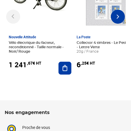
Nouvelle Attitude
La Poste
Vélo électrique du facteur,
Collector 4 timbres - Le Petit P
reconditionné - Taille normale -
- Lettre Verte
Noir/ Rouge
20g / France
1 241
6
,67€ HT
,25€ HT
Ajouter au panier
Nos engagements
Proche de vous