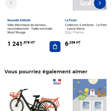
Nouvelle Attitude
La Poste
Vélo électrique du facteur,
Collector 4 timbres - Le Petit P
reconditionné - Taille normale -
- Lettre Verte
Noir/ Rouge
20g / France
1 241
6
,67€ HT
,25€ HT
Ajouter au panier
Vous pourriez également aimer
Prix 1 241,67€ HT
Prix 6,25€ HT