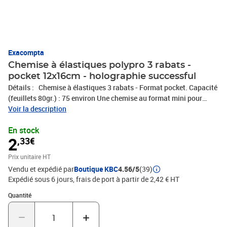
Exacompta
Chemise à élastiques polypro 3 rabats -
pocket 12x16cm - holographie successful
Détails : Chemise à élastiques 3 rabats - Format pocket. Capacité
(feuillets 80gr.) : 75 environ Une chemise au format mini pour
classer les tickets de caisse, les photos, les reçus de carte bleue ou
Voir la description
encore protéger sa carte d'étudiant ou de transport ! Dimensions
En stock
: 12x16 cm - Format à classer : 11x15 cm Matières : Polypropylène
2
,33€
- Marquage Holographique cuivré Modèle : Successful Marque :
Exacompta
Prix unitaire HT
Vendu et expédié par
Boutique KBC
4.56/5
(39)
Expédié sous 6 jours, frais de port à partir de 2,42 € HT
Quantité : 1
Quantité