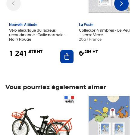
Nouvelle Attitude
La Poste
Vélo électrique du facteur,
Collector 4 timbres - Le Petit P
reconditionné - Taille normale -
- Lettre Verte
Noir/ Rouge
20g / France
1 241
6
,67€ HT
,25€ HT
Ajouter au panier
Vous pourriez également aimer
Prix 1 241,67€ HT
Prix 6,25€ HT