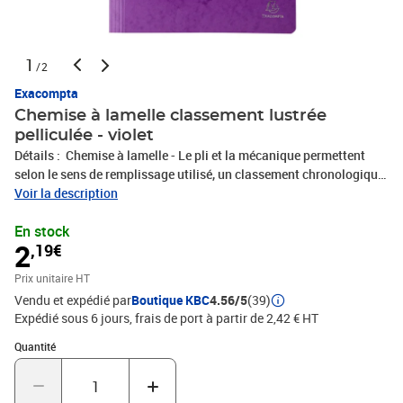
1
/2
Exacompta
Chemise à lamelle classement lustrée
pelliculée - violet
Détails : Chemise à lamelle - Le pli et la mécanique permettent
selon le sens de remplissage utilisé, un classement chronologique
ou chronologique inversé - Recouverte d'un léger film plastique qui
Voir la description
protège Format à classer : documents A4 - Capacité (feuillets
En stock
80gr.) : 200 Dimensions : 24 x 32 (à plat) Matière : Carte lustrée
2
,19€
pelliculée Couleur : Violet Certifié FSC - DIN 9706
Prix unitaire HT
Vendu et expédié par
Boutique KBC
4.56/5
(39)
Expédié sous 6 jours, frais de port à partir de 2,42 € HT
Quantité : 1
Quantité