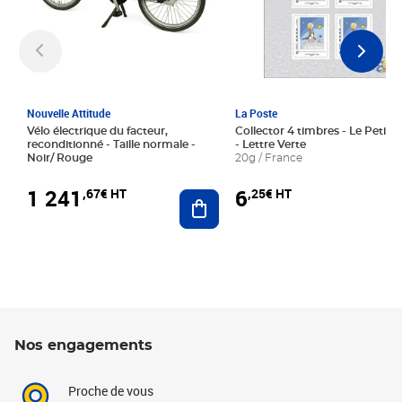
Nouvelle Attitude
La Poste
Vélo électrique du facteur,
Collector 4 timbres - Le Petit P
reconditionné - Taille normale -
- Lettre Verte
Noir/ Rouge
20g / France
1 241
6
,67€ HT
,25€ HT
Ajouter au panier
Nos engagements
Proche de vous