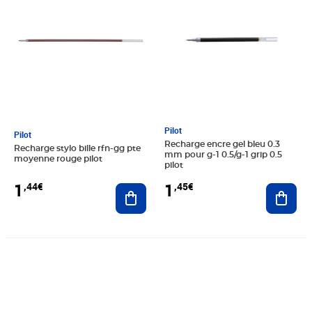
Pilot
Pilot
Recharge encre gel bleu 0.3
Recharge stylo bille rfn-gg pte
mm pour g-1 0.5/g-1 grip 0.5
moyenne rouge pilot
pilot
1
1
,44€
,45€
Ajouter au panier
Ajout
Prix 1,46€
Prix 1,46€