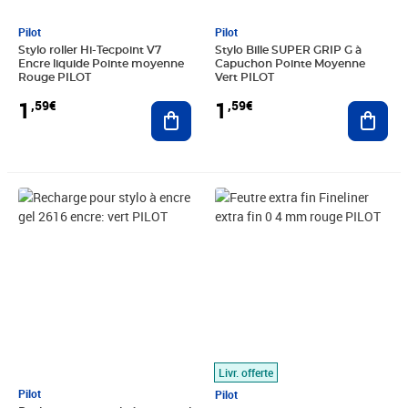
Pilot
Pilot
Stylo roller Hi-Tecpoint V7
Stylo Bille SUPER GRIP G à
Encre liquide Pointe moyenne
Capuchon Pointe Moyenne
Rouge PILOT
Vert PILOT
1
1
,59€
,59€
Ajouter au panier
Ajout
Prix 1,59€
Prix 4,12€
Livr. offerte
Pilot
Pilot