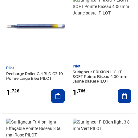
Pilot
Pilot
Surligneur FRIXION LIGHT
Recharge Roller Gel BLS-G2-10
SOFT Pointe Biseau 4.00 mm
Pointe Large Bleu PILOT
Jaune pastel PILOT
1
1
,72€
,76€
Ajouter au panier
Ajout
Prix 4,26€
Prix 4,26€