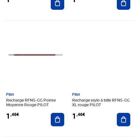
Prix 1,46€
Prix 1,46€
Pilot
Pilot
Recharge RFNS-GG Pointe
Recharge stylo à bille RFNS-GG
Moyenne Rouge PILOT
XL rouge PILOT
1
1
,46€
,46€
Ajouter au panier
Ajout