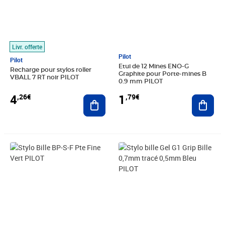
Livr. offerte
Pilot
Pilot
Etui de 12 Mines ENO-G
Recharge pour stylos roller
Graphite pour Porte-mines B
VBALL 7 RT noir PILOT
0.9 mm PILOT
4
1
,26€
,79€
Ajouter au panier
Ajout
Prix 1,86€
Prix 1,87€