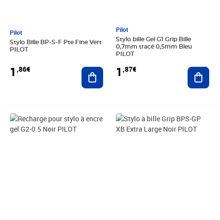
Pilot
Pilot
Stylo bille Gel G1 Grip Bille
Stylo Bille BP-S-F Pte Fine Vert
0,7mm tracé 0,5mm Bleu
PILOT
PILOT
1
1
,86€
,87€
Ajouter au panier
Ajout
Prix 1,88€
Prix 1,88€