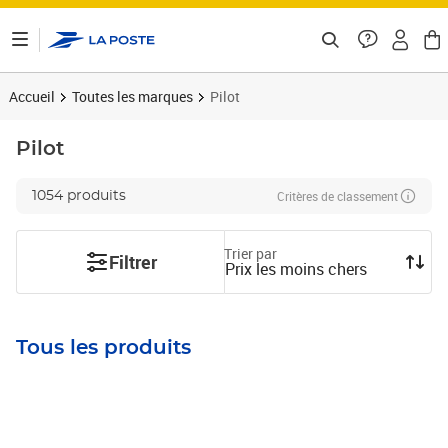
ontenu de la page
Accueil
Toutes les marques
Pilot
Pilot
Critères de classement
1054 produits
Trier par
Filtrer
Prix les moins chers
Tous les produits
Prix barré 1,26€
Prix 0,88€
Prix 1,06€