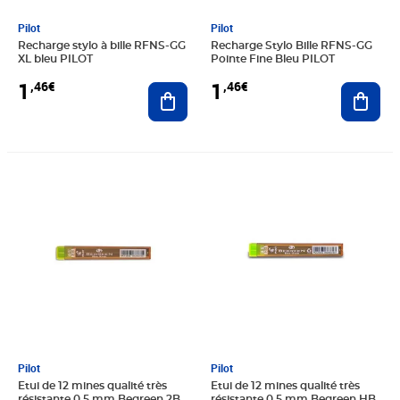
Pilot
Pilot
Recharge stylo à bille RFNS-GG
Recharge Stylo Bille RFNS-GG
XL bleu PILOT
Pointe Fine Bleu PILOT
1
1
,46€
,46€
Ajouter au panier
Ajout
Prix 1,46€
Prix 1,46€
Pilot
Pilot
Etui de 12 mines qualité très
Etui de 12 mines qualité très
résistante 0 5 mm Begreen 2B
résistante 0 5 mm Begreen HB