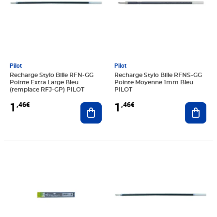
Pilot
Pilot
Recharge Stylo Bille RFN-GG
Recharge Stylo Bille RFNS-GG
Pointe Extra Large Bleu
Pointe Moyenne 1mm Bleu
(remplace RFJ-GP) PILOT
PILOT
1
1
,46€
,46€
Ajouter au panier
Ajout
Prix 1,46€
Prix 1,46€