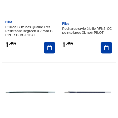
Pilot
Pilot
Etui de 12 mines Qualité Très
Recharge stylo à bille RFNS-GG
Résistante Begreen 0 7 mm B
pointe large XL noir PILOT
PPL-7-B-BG PILOT
1
1
,46€
,46€
Ajouter au panier
Ajout
Prix 1,46€
Prix 1,46€