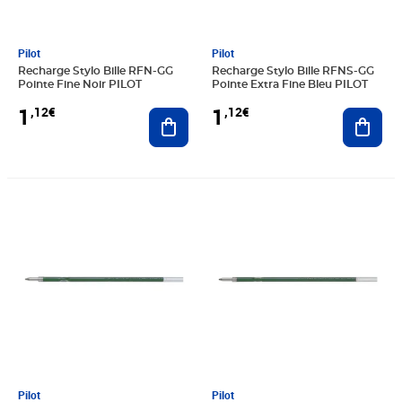
Pilot
Pilot
Recharge Stylo Bille RFN-GG
Recharge Stylo Bille RFNS-GG
Pointe Fine Noir PILOT
Pointe Extra Fine Bleu PILOT
1
1
,12€
,12€
Ajouter au panier
Ajout
Prix 1,15€
Prix 1,21€
Pilot
Pilot