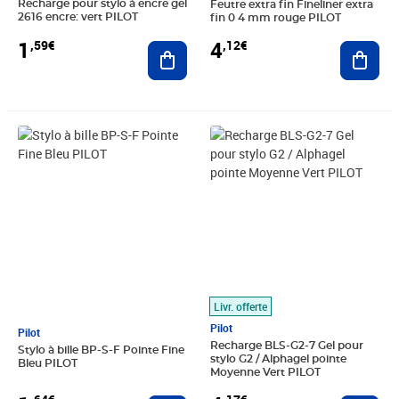
Recharge pour stylo à encre gel
Feutre extra fin Fineliner extra
2616 encre: vert PILOT
fin 0 4 mm rouge PILOT
1
4
,59€
,12€
Ajouter au panier
Ajout
Prix 1,64€
Prix 4,17€
Livr. offerte
Pilot
Pilot
Recharge BLS-G2-7 Gel pour
Stylo à bille BP-S-F Pointe Fine
stylo G2 / Alphagel pointe
Bleu PILOT
Moyenne Vert PILOT