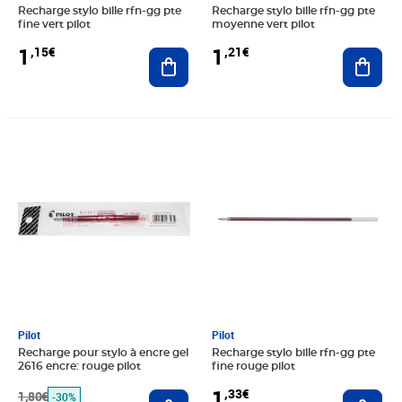
Recharge stylo bille rfn-gg pte
Recharge stylo bille rfn-gg pte
fine vert pilot
moyenne vert pilot
1
1
,15€
,21€
Ajouter au panier
Ajout
Prix barré 1,80€
Prix 1,26€
Prix 1,33€
Pilot
Pilot
Recharge pour stylo à encre gel
Recharge stylo bille rfn-gg pte
2616 encre: rouge pilot
fine rouge pilot
1
,33€
1,80€
Ajouter au panier
Ajout
-30%