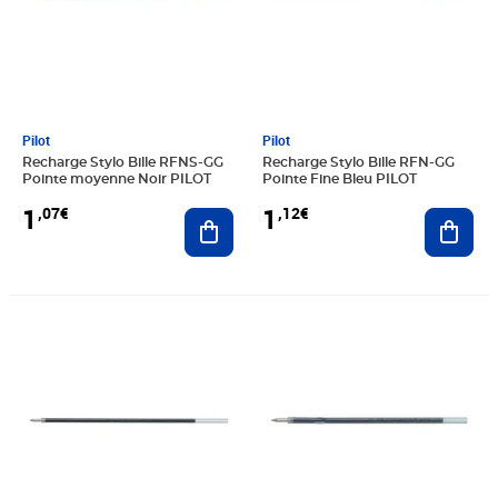
Pilot
Pilot
Recharge Stylo Bille RFNS-GG
Recharge Stylo Bille RFN-GG
Pointe moyenne Noir PILOT
Pointe Fine Bleu PILOT
1
1
,07€
,12€
Ajouter au panier
Ajout
Prix 1,12€
Prix 1,12€