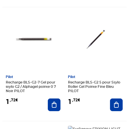
Prix 1,72€
Prix 1,72€
Pilot
Pilot
Recharge BLS-G2-7 Gel pour
Recharge BLS-G2 5 pour Stylo
stylo G2 / Alphagel pointe 0 7
Roller Gel Pointe Fine Bleu
Noir PILOT
PILOT
1
1
,72€
,72€
Ajouter au panier
Ajout
Prix 1,72€
Prix 1,76€