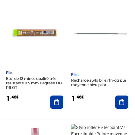
Prix 1,46€
Prix 1,46€
Pilot
Pilot
Etui de 12 mines qualité très
Recharge stylo bille rfn-gg pte
résistante 0 5 mm Begreen HB
moyenne bleu pilot
PILOT
1
1
,46€
,46€
Ajouter au panier
Ajout
Prix 1,49€
Prix 4,00€