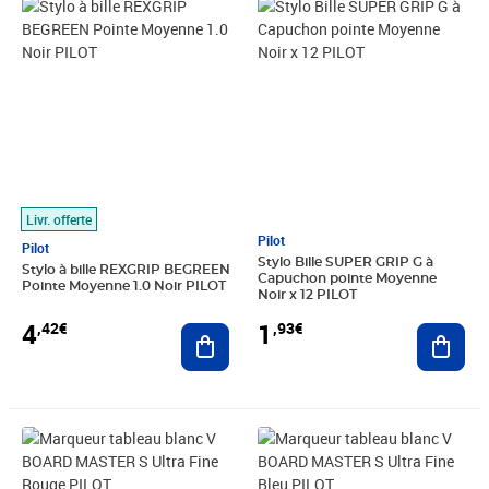
Prix 4,42€
Prix 1,93€
Livr. offerte
Pilot
Pilot
Stylo Bille SUPER GRIP G à
Stylo à bille REXGRIP BEGREEN
Capuchon pointe Moyenne
Pointe Moyenne 1.0 Noir PILOT
Noir x 12 PILOT
4
1
,42€
,93€
Ajouter au panier
Ajout
Prix 1,94€
Prix 1,94€