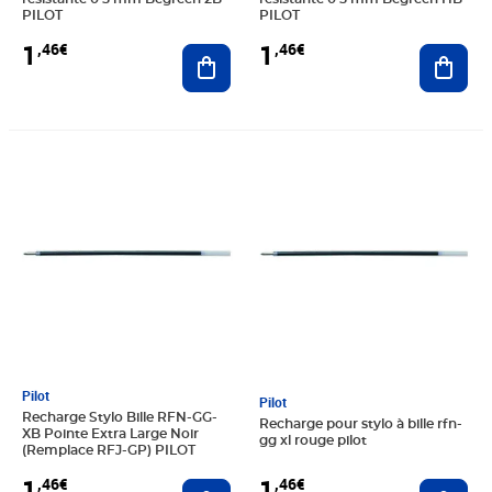
PILOT
PILOT
1
1
,46€
,46€
Ajouter au panier
Ajout
Prix 1,46€
Prix 1,46€
Pilot
Pilot
Recharge Stylo Bille RFN-GG-
Recharge pour stylo à bille rfn-
XB Pointe Extra Large Noir
gg xl rouge pilot
(Remplace RFJ-GP) PILOT
1
1
,46€
,46€
Ajouter au panier
Ajout