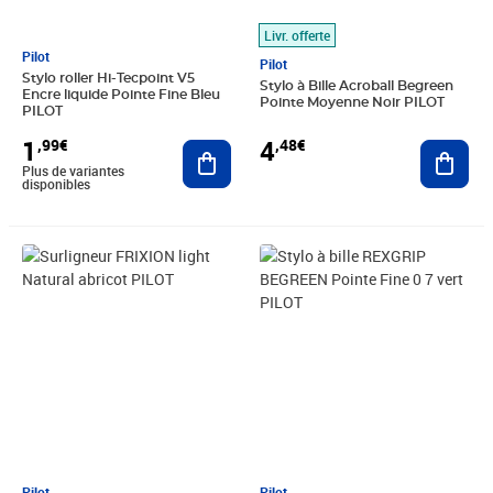
Livr. offerte
Pilot
Pilot
Stylo roller Hi-Tecpoint V5
Stylo à Bille Acroball Begreen
Encre liquide Pointe Fine Bleu
Pointe Moyenne Noir PILOT
PILOT
4
1
,48€
,99€
Ajout
Ajouter au panier
Plus de variantes
disponibles
Prix 2,00€
Prix 2,00€
Pilot
Pilot