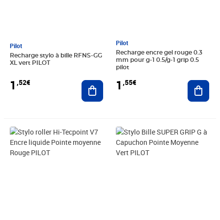
Pilot
Pilot
Recharge encre gel rouge 0.3
Recharge stylo à bille RFNS-GG
mm pour g-1 0.5/g-1 grip 0.5
XL vert PILOT
pilot
1
1
,52€
,55€
Ajouter au panier
Ajout
Prix 1,59€
Prix 1,59€