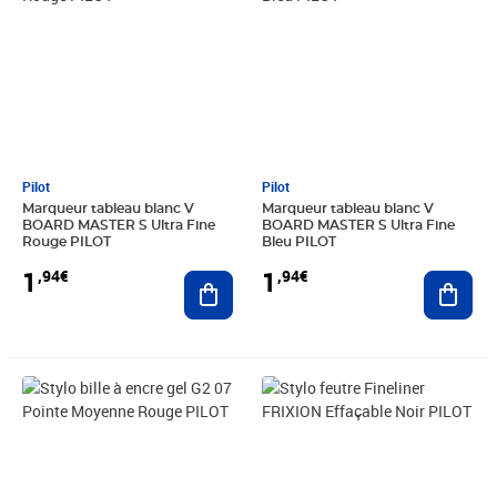
Pilot
Pilot
Marqueur tableau blanc V
Marqueur tableau blanc V
BOARD MASTER S Ultra Fine
BOARD MASTER S Ultra Fine
Rouge PILOT
Bleu PILOT
1
1
,94€
,94€
Ajouter au panier
Ajout
Prix 4,45€
Prix 1,98€