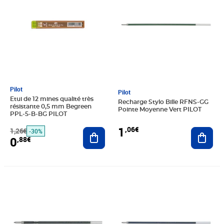
Pilot
Pilot
Etui de 12 mines qualité très
Recharge Stylo Bille RFNS-GG
résistante 0,5 mm Begreen
Pointe Moyenne Vert PILOT
PPL-5-B-BG PILOT
1
,06€
1,26€
Ajouter au panier
Ajout
-30%
0
,88€
Prix 1,07€
Prix 1,12€