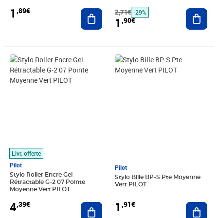
1
,89€
Ajouter au panier
2,71€
Ajout
-29%
1
,90€
Prix 4,39€
Prix 1,91€
Livr. offerte
Pilot
Pilot
Stylo Roller Encre Gel
Stylo Bille BP-S Pte Moyenne
Rétractable G-2 07 Pointe
Vert PILOT
Moyenne Vert PILOT
1
4
,91€
,39€
Ajout
Ajouter au panier