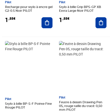
Pilot
Pilot
Recharge pour stylo à encre gel
Stylo à bille Grip BPS-GP XB
G2-0.5 Noir PILOT
Extra Large Noir PILOT
1
1
,88€
,88€
Ajouter au panier
Ajout
Prix 1,89€
Prix barré 2,71€
Prix 1,90€
Pilot
Pilot
Feutre à dessin Drawing Pen
Stylo à bille BP-S-F Pointe Fine
05, rouge taille du tracé: 0,50
Rouge PILOT
mm PILOT