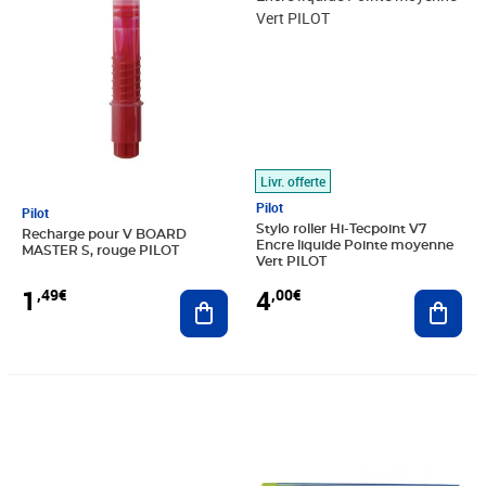
Livr. offerte
Pilot
Pilot
Stylo roller Hi-Tecpoint V7
Recharge pour V BOARD
Encre liquide Pointe moyenne
MASTER S, rouge PILOT
Vert PILOT
1
4
,49€
,00€
Ajouter au panier
Ajout
Prix 1,52€
Prix 1,52€