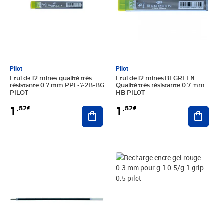
Pilot
Pilot
Etui de 12 mines qualité très
Etui de 12 mines BEGREEN
résistante 0 7 mm PPL-7-2B-BG
Qualité très résistante 0 7 mm
PILOT
HB PILOT
1
1
,52€
,52€
Ajouter au panier
Ajout
Prix 1,52€
Prix 1,55€