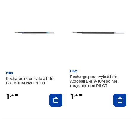
Prix 1,43€
Prix 1,43€
Pilot
Pilot
Recharge pour stylo à bille
Recharge pour sytlo à bille
Acroball BRFV-10M pointe
BRFV-10M bleu PILOT
moyenne noir PILOT
1
1
,43€
,43€
Ajouter au panier
Ajout
Prix 1,44€
Prix 1,45€