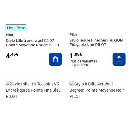
Livr. offerte
Pilot
Pilot
Stylo feutre Fineliner FRIXION
Stylo bille à encre gel G2 07
Effaçable Noir PILOT
Pointe Moyenne Rouge PILOT
1
4
,98€
,45€
Ajout
Ajouter au panier
Plus de variantes
disponibles
Prix 1,99€
Prix 4,48€