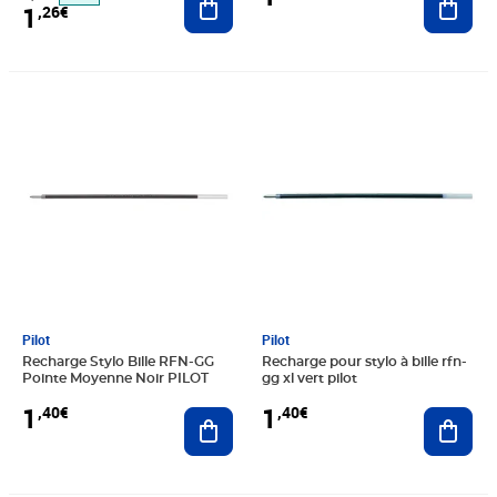
1
,26€
Prix 1,40€
Prix 1,40€
Pilot
Pilot
Recharge Stylo Bille RFN-GG
Recharge pour stylo à bille rfn-
Pointe Moyenne Noir PILOT
gg xl vert pilot
1
1
,40€
,40€
Ajouter au panier
Ajout