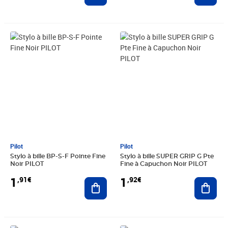
Prix 1,91€
Prix 1,92€
Pilot
Pilot
Stylo à bille BP-S-F Pointe Fine
Stylo à bille SUPER GRIP G Pte
Noir PILOT
Fine à Capuchon Noir PILOT
1
1
,91€
,92€
Ajouter au panier
Ajout