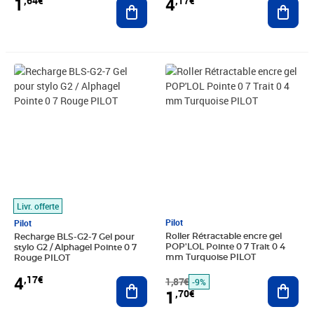
1
4
,64€
,17€
Ajouter au panier
Ajout
Prix 4,17€
Prix barré 1,87€
Prix 1,70€
Livr. offerte
Pilot
Pilot
Roller Rétractable encre gel
Recharge BLS-G2-7 Gel pour
POP'LOL Pointe 0 7 Trait 0 4
stylo G2 / Alphagel Pointe 0 7
mm Turquoise PILOT
Rouge PILOT
4
,17€
1,87€
Ajout
Ajouter au panier
-9%
1
,70€