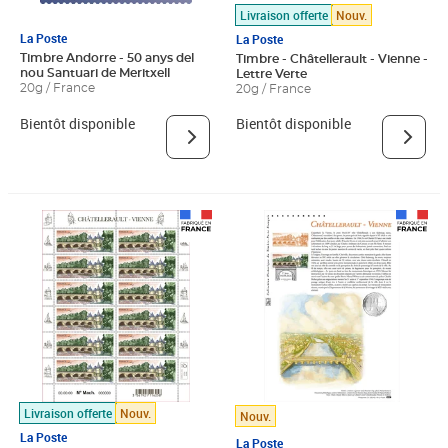
Livraison offerte
Nouv.
La Poste
La Poste
Timbre Andorre - 50 anys del
Timbre - Châtellerault - Vienne -
nou Santuari de Meritxell
Lettre Verte
20g / France
20g / France
Bientôt disponible
Bientôt disponible
Livraison offerte
Nouv.
Nouv.
La Poste
La Poste