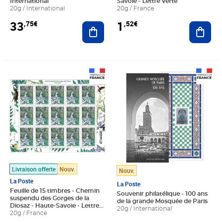
International
Savoie - Lettre Verte
20g / International
20g / France
33
1
,75€
,52€
Ajouter au panier
Ajout
Prix 22,80€
Prix 5,00€
Livraison offerte
Nouv.
Nouv.
La Poste
La Poste
Feuille de 15 timbres - Chemin
Souvenir philatélique - 100 ans
suspendu des Gorges de la
de la grande Mosquée de Paris
Diosaz - Haute-Savoie - Lettre
20g / International
Verte
20g / France