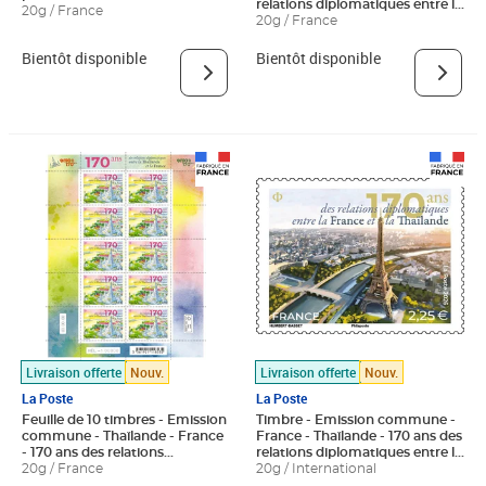
relations diplomatiques entre la
20g / France
Thaïlande et la France - Wat
20g / France
Arun - Lettre Verte
Bientôt disponible
Bientôt disponible
Livraison offerte
Nouv.
Livraison offerte
Nouv.
La Poste
La Poste
Feuille de 10 timbres - Emission
Timbre - Emission commune -
commune - Thaïlande - France
France - Thaïlande - 170 ans des
- 170 ans des relations
relations diplomatiques entre la
diplomatiques entre la
20g / France
France et la Thaïlande - Tour
20g / International
Thaïlande et la France - Wat
Eiffel - Lettre Internationale