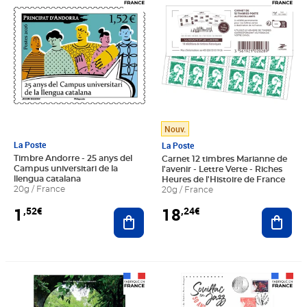
Nouv.
La Poste
La Poste
Timbre Andorre - 25 anys del
Carnet 12 timbres Marianne de
Campus universitari de la
l'avenir - Lettre Verte - Riches
llengua catalana
Heures de l'Histoire de France
20g / France
20g / France
1
18
,52€
,24€
Ajouter au panier
Ajout
Prix 15,00€
Prix 6,50€