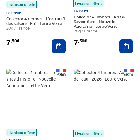
Livraison offerte
Livraison offerte
La Poste
La Poste
Collector 4 timbres - Arts &
Collector 4 timbres - L'eau au fil
Savoir-faire - Nouvelle
des saisons- Été - Lettre Verte
Aquitaine - Lettre Verte
20g / France
20g / France
7
7
,50€
,50€
Ajouter au panier
Ajout
Prix 7,50€
Prix 7,50€
Livraison offerte
Livraison offerte