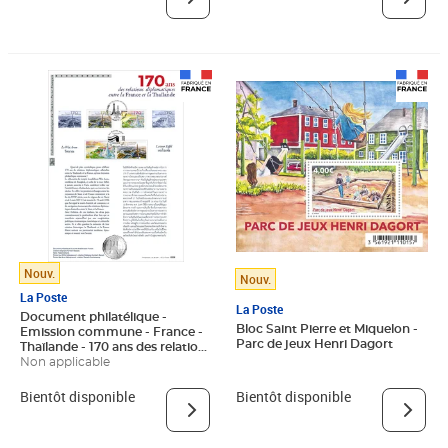
Nouv.
Nouv.
La Poste
La Poste
Document philatélique -
Bloc Saint Pierre et Miquelon -
Emission commune - France -
Parc de jeux Henri Dagort
Thaïlande - 170 ans des relations
diplomatiques entre la France
Non applicable
et la Thaïlande - Tour Eiffel
Bientôt disponible
Bientôt disponible