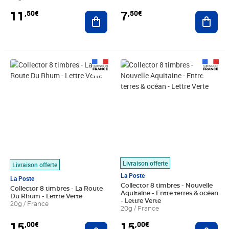
11
7
,50€
,50€
Ajouter au panier
Ajout
Prix 15,00€
Prix 15,00€
Livraison offerte
Livraison offerte
La Poste
La Poste
Collector 8 timbres - Nouvelle
Collector 8 timbres - La Route
Aquitaine - Entre terres & océan
Du Rhum - Lettre Verte
- Lettre Verte
20g / France
20g / France
15
15
,00€
,00€
Ajouter au panier
Ajout