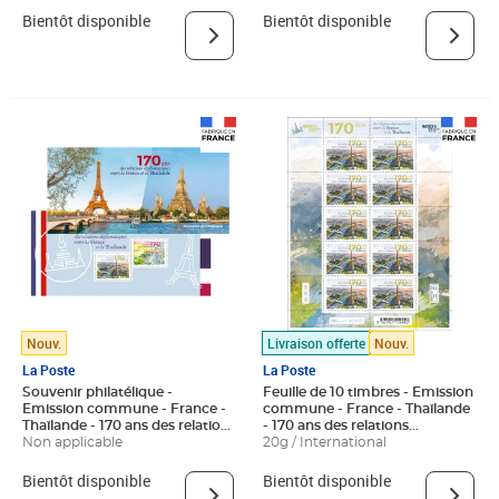
Arun - Lettre Verte
Bientôt disponible
Bientôt disponible
Nouv.
Livraison offerte
Nouv.
La Poste
La Poste
Souvenir philatélique -
Feuille de 10 timbres - Emission
Emission commune - France -
commune - France - Thaïlande
Thaïlande - 170 ans des relations
- 170 ans des relations
diplomatiques entre la France
Non applicable
diplomatiques entre la France
20g / International
et la Thaïlande - Tour Eiffel
et la Thaïlande - Tour Eiffel -
Lettre Internationale
Bientôt disponible
Bientôt disponible