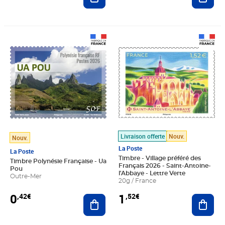
Prix 0,42€
Prix 1,52€
Livraison offerte
Nouv.
Nouv.
La Poste
La Poste
Timbre - Village préféré des
Timbre Polynésie Française - Ua
Français 2026 - Saint-Antoine-
Pou
l'Abbaye - Lettre Verte
Outre-Mer
20g / France
0
1
,42€
,52€
Ajouter au panier
Ajout