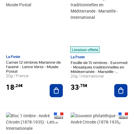
Livraison offerte
La Poste
La Poste
Carnet 12 timbres Marianne de
Feuille de 15 timbres - Euromed
l'avenir - Lettre Verte - Musée
- Mosaïques traditionnelles en
Postal
Méditerranée - Marseille -
20g / France
International
20g / International
18
33
,24€
,75€
Ajouter au panier
Ajout
Prix 2,25€
Prix 5,00€