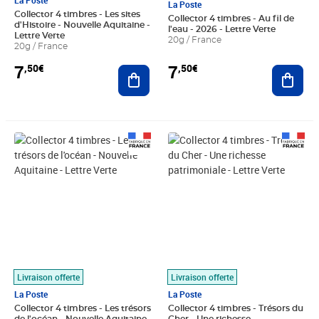
La Poste
La Poste
Collector 4 timbres - Les sites
Collector 4 timbres - Au fil de
d'Histoire - Nouvelle Aquitaine -
l'eau - 2026 - Lettre Verte
Lettre Verte
20g / France
20g / France
7
7
,50€
,50€
Ajouter au panier
Ajout
Prix 7,50€
Prix 7,50€
Livraison offerte
Livraison offerte
La Poste
La Poste
Collector 4 timbres - Les trésors
Collector 4 timbres - Trésors du