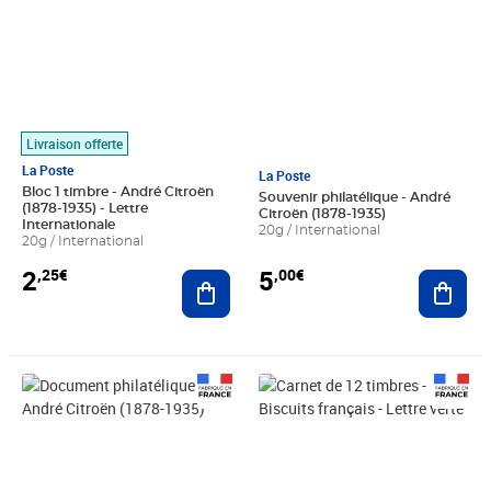
Livraison offerte
La Poste
La Poste
Bloc 1 timbre - André Citroën
Souvenir philatélique - André
(1878-1935) - Lettre
Citroën (1878-1935)
Internationale
20g / International
20g / International
5
2
,00€
,25€
Ajout
Ajouter au panier
Prix 6,50€
Prix 18,24€