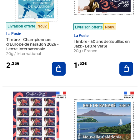
Livraison offerte
Nouv.
Livraison offerte
Nouv.
La Poste
La Poste
Timbre - Championnats
Timbre - 50 ans de Souillac en
d'Europe de natation 2026 -
Jazz - Lettre Verte
Lettre Internationale
20g / France
20g / International
2
1
,25€
,52€
Ajouter au panier
Ajout
Prix 22,80€
Prix 2,85€