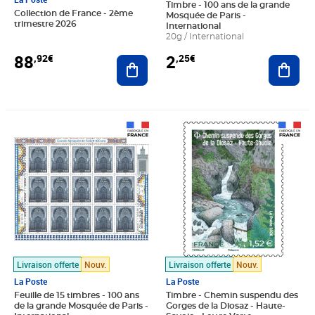
Timbre - 100 ans de la grande
Collection de France - 2ème
Mosquée de Paris -
trimestre 2026
International
20g / International
88
2
,92€
,25€
Ajouter au panier
Ajout
Prix 33,75€
Prix 1,52€
Livraison offerte
Nouv.
Livraison offerte
Nouv.
La Poste
La Poste
Feuille de 15 timbres - 100 ans
Timbre - Chemin suspendu des
de la grande Mosquée de Paris -
Gorges de la Diosaz - Haute-