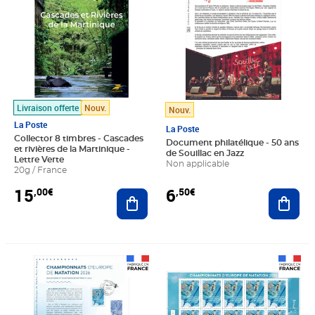
Livraison offerte
Nouv.
Nouv.
La Poste
La Poste
Collector 8 timbres - Cascades
Document philatélique - 50 ans
et rivières de la Martinique -
de Souillac en Jazz
Lettre Verte
Non applicable
20g / France
15
6
,00€
,50€
Ajouter au panier
Ajout
Prix 6,50€
Prix 33,75€