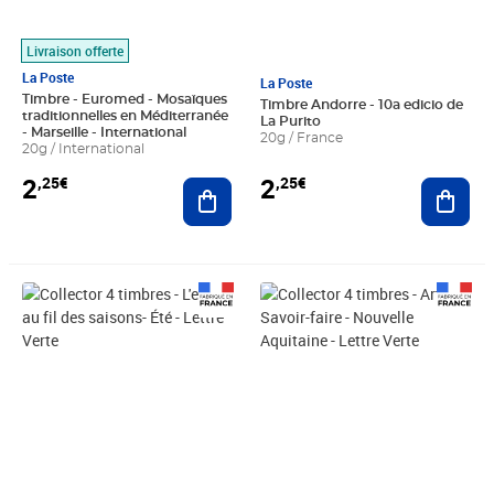
Livraison offerte
La Poste
La Poste
Timbre - Euromed - Mosaïques
Timbre Andorre - 10a edicio de
traditionnelles en Méditerranée
La Purito
- Marseille - International
20g / France
20g / International
2
2
,25€
,25€
Ajout
Ajouter au panier
Prix 7,50€
Prix 7,50€