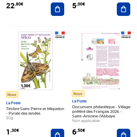
22
5
,80€
,00€
Ajouter au panier
Ajout
Prix 1,30€
Prix 6,50€
Nouv.
Nouv.
La Poste
La Poste
Document philatélique - Village
Timbre Saint Pierre et Miquelon
préféré des Français 2026 -
- Pyrale des landes
Saint-Antoine-l'Abbaye
50g
Non applicable
1
6
,30€
,50€
Ajouter au panier
Ajout