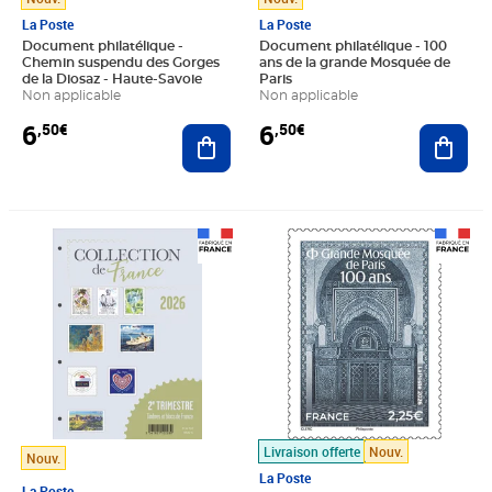
La Poste
La Poste
Document philatélique -
Document philatélique - 100
Chemin suspendu des Gorges
ans de la grande Mosquée de
de la Diosaz - Haute-Savoie
Paris
Non applicable
Non applicable
6
6
,50€
,50€
Ajouter au panier
Ajout
Prix 88,92€
Prix 2,25€
Livraison offerte
Nouv.
Nouv.
La Poste
La Poste