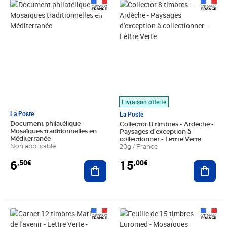
Prix 6,50€
Prix 15,00€
Livraison offerte
La Poste
La Poste
Document philatélique -
Collector 8 timbres - Ardèche -
Mosaïques traditionnelles en
Paysages d'exception à
Méditerranée
collectionner - Lettre Verte
Non applicable
20g / France
6
15
,50€
,00€
Ajouter au panier
Ajout
Prix 18,24€
Prix 33,75€