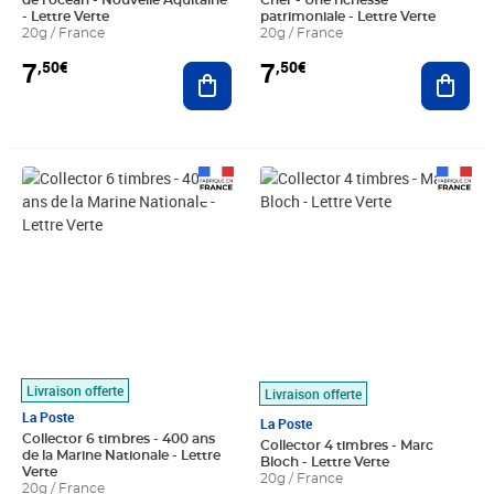
de l'océan - Nouvelle Aquitaine
Cher - Une richesse
- Lettre Verte
patrimoniale - Lettre Verte
20g / France
20g / France
7
7
,50€
,50€
Ajouter au panier
Ajout
Prix 11,50€
Prix 7,50€
Livraison offerte
Livraison offerte
La Poste
La Poste
Collector 6 timbres - 400 ans
Collector 4 timbres - Marc
de la Marine Nationale - Lettre
Bloch - Lettre Verte
Verte
20g / France
20g / France