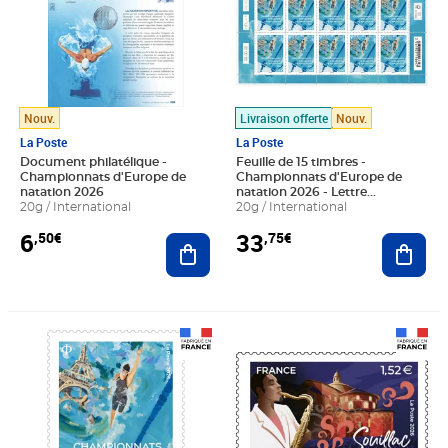
Nouv.
Livraison offerte
Nouv.
La Poste
La Poste
Document philatélique -
Feuille de 15 timbres -
Championnats d'Europe de
Championnats d'Europe de
natation 2026
natation 2026 - Lettre
20g / International
Internationale
20g / International
6
33
,50€
,75€
Ajouter au panier
Ajout
Prix 2,25€
Prix 1,52€