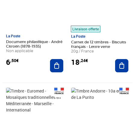
Livraison offerte
La Poste
La Poste
Document philatélique - André
Carnet de 12 timbres - Biscuits
Citroën (1878-1935)
français - Lettre verte
Non applicable
20g / France
6
18
,50€
,24€
Ajouter au panier
Ajout
Prix 2,25€
Prix 2,25€