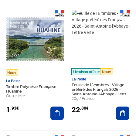
Prix 1,93€
Prix 22,80€
Livraison offerte
Nouv.
Nouv.
La Poste
La Poste
Feuille de 15 timbres - Village
Timbre Polynésie Française -
préféré des Français 2026 -
Huahine
Saint-Antoine-l'Abbaye - Lettre
Outre-Mer
Verte
20g / France
1
22
,93€
,80€
Ajouter au panier
Ajout