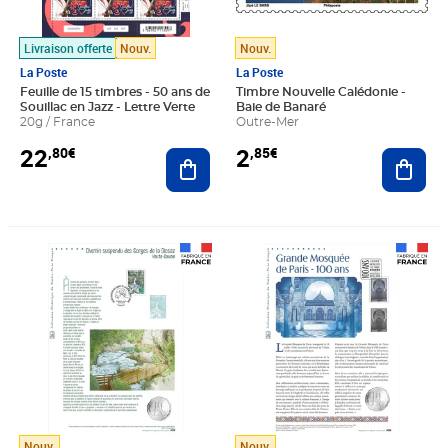
Livraison offerte
Nouv.
Nouv.
La Poste
La Poste
Feuille de 15 timbres - 50 ans de
Timbre Nouvelle Calédonie -
Souillac en Jazz - Lettre Verte
Baie de Banaré
20g / France
Outre-Mer
22
2
,80€
,85€
Ajouter au panier
Ajout
Prix 6,50€
Prix 6,50€
Nouv.
Nouv.