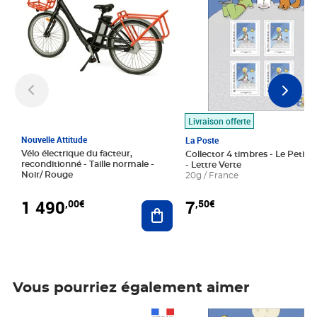
Livraison offerte
Nouvelle Attitude
La Poste
Vélo électrique du facteur,
Collector 4 timbres - Le Petit P
reconditionné - Taille normale -
- Lettre Verte
Noir/ Rouge
20g / France
1 490
7
,00€
,50€
Ajouter au panier
Vous pourriez également aimer
Prix 1 490,00€
Prix 7,50€