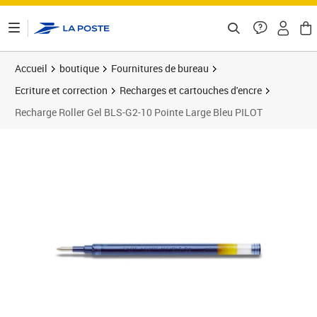
ontenu de la page
Accueil
boutique
Fournitures de bureau
Ecriture et correction
Recharges et cartouches d'encre
Recharge Roller Gel BLS-G2-10 Pointe Large Bleu PILOT
Prix 1,72€
Prix 4
Prix 1
Prix 1