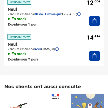
12
,00€
Livraison Offerte
Neuf
Vendu et expédié par
Réseau Electronique
3.75/5
(106)
Ajouter
En stock
Expédié sous 1 jour
14
,41€
Livraison Offerte
Neuf
Vendu et expédié par
ASD
4.05/5
(38)
Ajouter
En stock
Expédié sous 7 jours
Nos clients ont aussi consulté
Prix 1 490,00€
Prix 7,50€