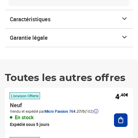
Caractéristiques
Garantie légale
Toutes les autres offres
4
,40€
Livraison Offerte
Neuf
Vendu et expédié par
Micro Passion 76
4.27/5
(102)
Ajouter
En stock
Expédié sous 5 jours