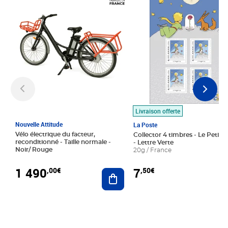
Livraison offerte
Nouvelle Attitude
La Poste
Vélo électrique du facteur,
Collector 4 timbres - Le Petit P
reconditionné - Taille normale -
- Lettre Verte
Noir/ Rouge
20g / France
1 490
7
,00€
,50€
Ajouter au panier