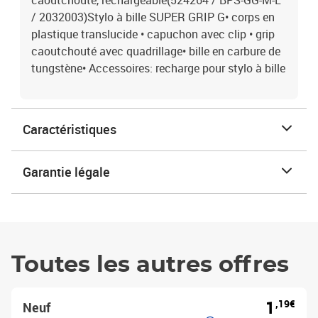
caoutchouté, rechargeable(524264 / BPS-GG-M-L
/ 2032003)Stylo à bille SUPER GRIP G• corps en
plastique translucide • capuchon avec clip • grip
caoutchouté avec quadrillage• bille en carbure de
tungstène• Accessoires: recharge pour stylo à bille
Caractéristiques
Garantie légale
Toutes les autres offres
1
,19€
Neuf