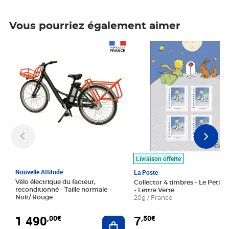
Vous pourriez également aimer
Prix 1 490,00€
Prix 7,50€
Livraison offerte
Nouvelle Attitude
La Poste
Vélo électrique du facteur,
Collector 4 timbres - Le Petit P
reconditionné - Taille normale -
- Lettre Verte
Noir/ Rouge
20g / France
1 490
7
,00€
,50€
Ajouter au panier