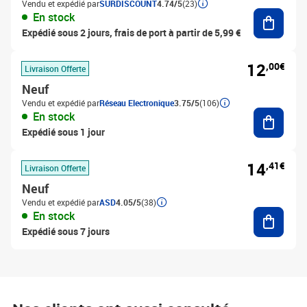
Vendu et expédié par
SURDISCOUNT
4.74/5
(23)
Ajouter
En stock
Expédié sous 2 jours, frais de port à partir de 5,99 €
12
,00€
Livraison Offerte
Neuf
Vendu et expédié par
Réseau Electronique
3.75/5
(106)
Ajouter
En stock
Expédié sous 1 jour
14
,41€
Livraison Offerte
Neuf
Vendu et expédié par
ASD
4.05/5
(38)
Ajouter
En stock
Expédié sous 7 jours