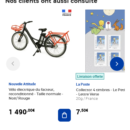
Nos clients ont aussi consulté
Prix 1 490,00€
Prix 7,50€
Livraison offerte
Nouvelle Attitude
La Poste
Vélo électrique du facteur,
Collector 4 timbres - Le Petit P
reconditionné - Taille normale -
- Lettre Verte
Noir/ Rouge
20g / France
1 490
7
,00€
,50€
Ajouter au panier