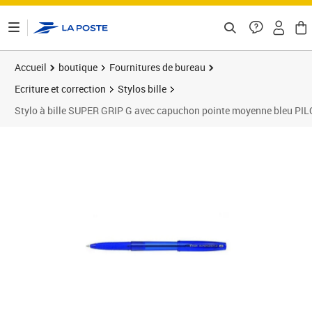
ontenu de la page
Accueil
boutique
Fournitures de bureau
Ecriture et correction
Stylos bille
Stylo à bille SUPER GRIP G avec capuchon pointe moyenne bleu PI
Prix 1,59€
Prix 1
Prix 1
Prix 1