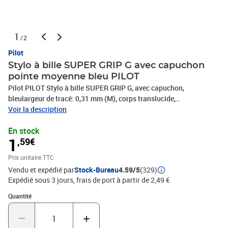
1
/2
Pilot
Stylo à bille SUPER GRIP G avec capuchon
pointe moyenne bleu PILOT
Pilot PILOT Stylo à bille SUPER GRIP G, avec capuchon,
bleulargeur de tracé: 0,31 mm (M), corps translucide,
capuchonavec clip solide, grip caoutchouté, rechargeable(524264
Voir la description
/ BPS-GG-M-L / 2032003)Stylo à bille SUPER GRIP G• corps en
En stock
plastique translucide • capuchon avec clip • grip caoutchouté avec
1
,59€
quadrillage• bille en carbure de tungstène• Accessoires: recharge
pour stylo à bille
Prix unitaire TTC
Vendu et expédié par
Stock-Bureau
4.59/5
(329)
Expédié sous 3 jours, frais de port à partir de 2,49 €
Quantité : 1
Quantité