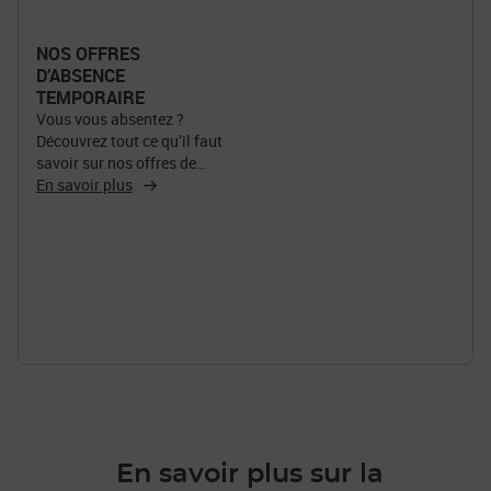
NOS OFFRES
D’ABSENCE
TEMPORAIRE
Vous vous absentez ?
Découvrez tout ce qu’il faut
savoir sur nos offres de
transfert de courrier en cas
En savoir plus
d'absence.
En savoir plus sur la