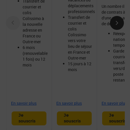
Transfert de
déplacements
Un nombre illim
courrier et
professionnels
de contrats à pa
colis
Transfert de
d'une seule adr
Colissimo à
courrier et
de départ :
la nouvelle
colis
adresse en
Réexpédi
Colissimo
France ou
national
vers votre
Outre-mer
temporai
lieu de séjour
6 mois
Garde de
en France et
(renouvelable
courrier 
Outre-mer
1 fois) ou 12
transfert
15 jours à 12
mois
vers/dep
mois
poste
restante
En savoir plus
En savoir plus
En savoir plus
Je
Je
Je
souscris
souscris
souscris