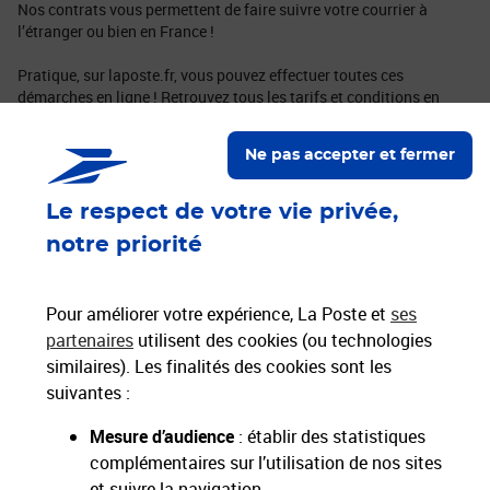
Nos contrats vous permettent de faire suivre votre courrier à
l’étranger ou bien en France !
Pratique, sur laposte.fr, vous pouvez effectuer toutes ces
démarches en ligne ! Retrouvez tous les tarifs et conditions en
cliquant sur les liens ci-dessous :
Tarifs
Ne pas accepter et fermer
Conditions
Le respect de votre vie privée,
notre priorité
Pour améliorer votre expérience, La Poste et
ses
Nos Engagements
partenaires
utilisent des cookies (ou technologies
similaires). Les finalités des cookies sont les
Proche de vous
suivantes :
Localiser un bureau de poste
Mesure d’audience
: établir des statistiques
complémentaires sur l’utilisation de nos sites
Paiements 100% sécurisés
et suivre la navigation.