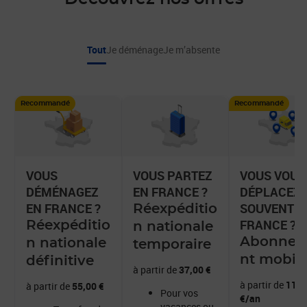
Tout
Je déménage
Je m’absente
Recommandé
Recommandé
VOUS PARTEZ
VOUS
VOUS VOUS
EN FRANCE ?
DÉMÉNAGEZ
DÉPLACEZ
EN FRANCE ?
SOUVENT E
Réexpéditio
FRANCE ?
Réexpéditio
n nationale
Abonne
n nationale
temporaire
nt mobili
définitive
à partir de
37,00 €
à partir de
110,
à partir de
55,00 €
Pour vos
€/an
vacances ou