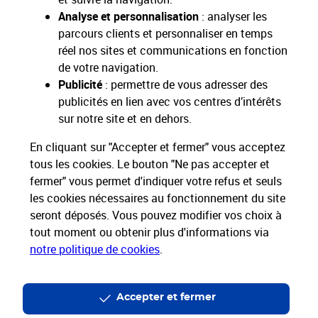
Analyse et personnalisation
: analyser les
parcours clients et personnaliser en temps
Livraison offerte dès 25€ d'achat
réel nos sites et communications en fonction
Hors livres et hors produits marketplace
de votre navigation.
Publicité
: permettre de vous adresser des
Nos engagements
publicités en lien avec vos centres d’intérêts
sociétaux et environnementaux
sur notre site et en dehors.
En cliquant sur "Accepter et fermer" vous acceptez
Toutes nos applications
Applications La Poste
tous les cookies. Le bouton "Ne pas accepter et
fermer" vous permet d'indiquer votre refus et seuls
les cookies nécessaires au fonctionnement du site
seront déposés. Vous pouvez modifier vos choix à
tout moment ou obtenir plus d'informations via
Restons connectés
notre politique de cookies
.
Nos Services
Accepter et fermer