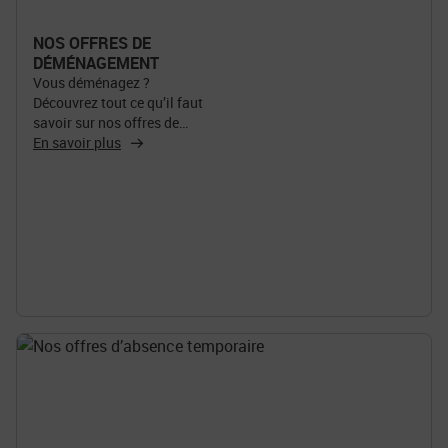
NOS OFFRES DE
DÉMÉNAGEMENT
Vous déménagez ?
Découvrez tout ce qu’il faut
savoir sur nos offres de
transfert de courrier en cas
En savoir plus
de déménagement.