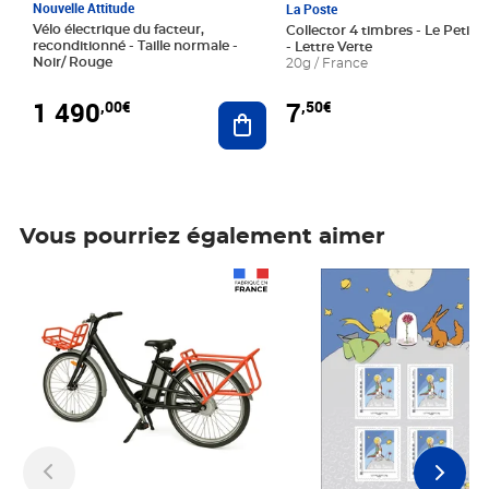
Nouvelle Attitude
La Poste
Vélo électrique du facteur,
Collector 4 timbres - Le Petit P
reconditionné - Taille normale -
- Lettre Verte
Noir/ Rouge
20g / France
1 490
7
,00€
,50€
Ajouter au panier
Vous pourriez également aimer
Prix 1 490,00€
Prix 7,50€