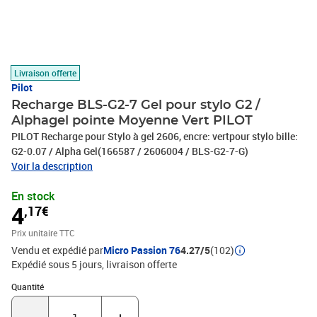
Livraison offerte
Pilot
Recharge BLS-G2-7 Gel pour stylo G2 /
Alphagel pointe Moyenne Vert PILOT
PILOT Recharge pour Stylo à gel 2606, encre: vertpour stylo bille:
G2-0.07 / Alpha Gel(166587 / 2606004 / BLS-G2-7-G)
Voir la description
En stock
4
,17€
Prix unitaire TTC
Vendu et expédié par
Micro Passion 76
4.27/5
(102)
Expédié sous 5 jours
livraison offerte
Quantité : 1
Quantité