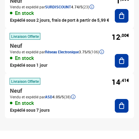
1
Neuf
Vendu et expédié par
SURDISCOUNT
4.74/5
(23)
Ajouter
En stock
Expédié sous 2 jours, frais de port à partir de 5,99 €
12
,00€
Livraison Offerte
Neuf
Vendu et expédié par
Réseau Electronique
3.75/5
(106)
Ajouter
En stock
Expédié sous 1 jour
14
,41€
Livraison Offerte
Neuf
Vendu et expédié par
ASD
4.05/5
(38)
Ajouter
En stock
Expédié sous 7 jours