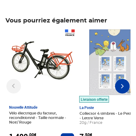
Vous pourriez également aimer
Prix 1 490,00€
Prix 7,50€
Livraison offerte
Nouvelle Attitude
La Poste
Vélo électrique du facteur,
Collector 4 timbres - Le Petit P
reconditionné - Taille normale -
- Lettre Verte
Noir/ Rouge
20g / France
,00€
,50€
Ajouter au panier