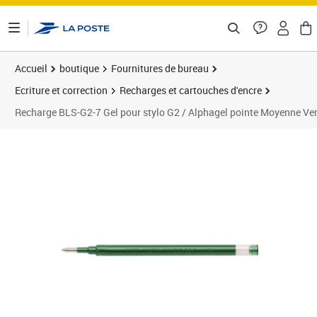
ontenu de la page
Accueil
boutique
Fournitures de bureau
Ecriture et correction
Recharges et cartouches d'encre
Recharge BLS-G2-7 Gel pour stylo G2 / Alphagel pointe Moyenne Ve
Prix 4,17€
Prix 1
Prix 1
Prix 1
Prix 1