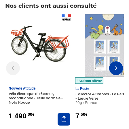
Nos clients ont aussi consulté
Prix 1 490,00€
Prix 7,50€
Livraison offerte
Nouvelle Attitude
La Poste
Vélo électrique du facteur,
Collector 4 timbres - Le Petit P
reconditionné - Taille normale -
- Lettre Verte
Noir/ Rouge
20g / France
1 490
7
,00€
,50€
Ajouter au panier